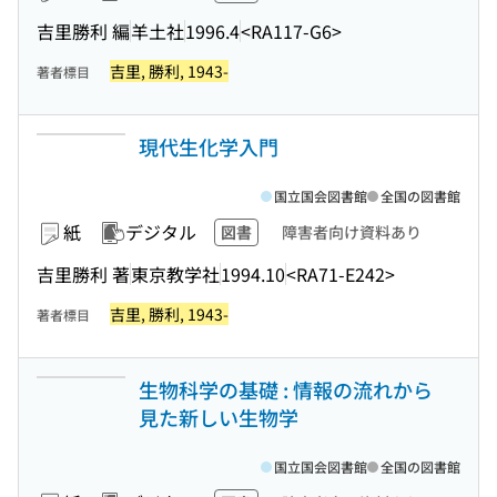
吉里勝利 編
羊土社
1996.4
<RA117-G6>
吉里, 勝利, 1943-
著者標目
現代生化学入門
国立国会図書館
全国の図書館
紙
デジタル
図書
障害者向け資料あり
吉里勝利 著
東京教学社
1994.10
<RA71-E242>
吉里, 勝利, 1943-
著者標目
生物科学の基礎 : 情報の流れから
見た新しい生物学
国立国会図書館
全国の図書館