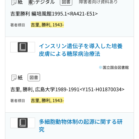
紙
デジタル
図書
障害者向け資料あり
吉里勝利 編
培風館
1995.1
<RA421-E51>
吉里, 勝利, 1943-
著者標目
インスリン遺伝子を導入した培養
皮膚による糖尿病治療法
国立国会図書館
紙
図書
吉里, 勝利, 広島大学
1989-1991
<Y151-H01870034>
吉里, 勝利, 1943-
著者標目
多細胞動物体制の起源に関する研
究