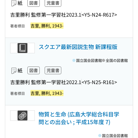
紙
図書
児童書
吉里勝利 監修
第一学習社
2023.1
<Y5-N24-R617>
吉里, 勝利, 1943-
著者標目
スクエア最新図説生物 新課程版
国立国会図書館
全国の図書館
紙
図書
児童書
吉里勝利 監修
第一学習社
2022.1
<Y5-N25-R161>
吉里, 勝利, 1943-
著者標目
物質と生命 (広島大学総合科目学
問との出会い ; 平成15年度 7)
国立国会図書館