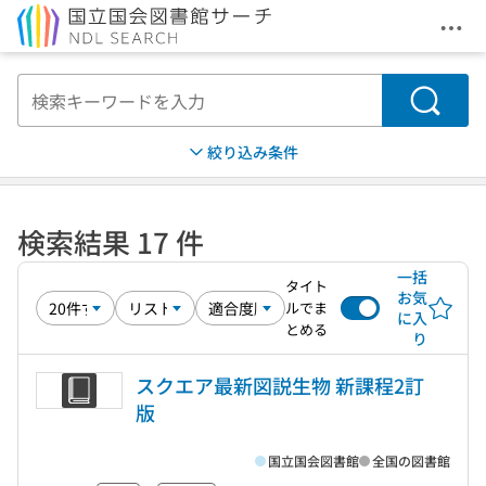
メニ
本文へ移動
検索
絞り込み条件
検索結果 17 件
一括
タイト
お気
ルでま
に入
とめる
り
スクエア最新図説生物 新課程2訂
版
国立国会図書館
全国の図書館