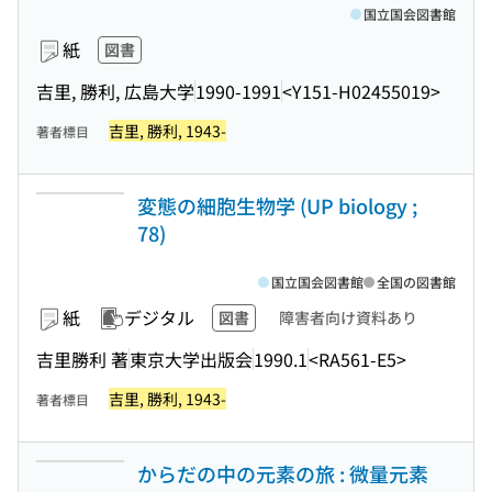
国立国会図書館
紙
図書
吉里, 勝利, 広島大学
1990-1991
<Y151-H02455019>
吉里, 勝利, 1943-
著者標目
変態の細胞生物学 (UP biology ;
78)
国立国会図書館
全国の図書館
紙
デジタル
図書
障害者向け資料あり
吉里勝利 著
東京大学出版会
1990.1
<RA561-E5>
吉里, 勝利, 1943-
著者標目
からだの中の元素の旅 : 微量元素