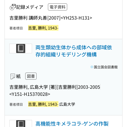
記録メディア
電子資料
吉里勝利 講師
丸善
[2007]
<YH253-H131>
吉里, 勝利, 1943-
著者標目
両生類幼生体から成体への部域依
存的組織リモデリング機構
国立国会図書館
紙
図書
吉里勝利, 広島大学 [著]
[吉里勝利]
2003-2005
<Y151-H15370028>
吉里, 勝利, 1943-
広島大学
著者標目
高機能性キメラコラ-ゲンの作製