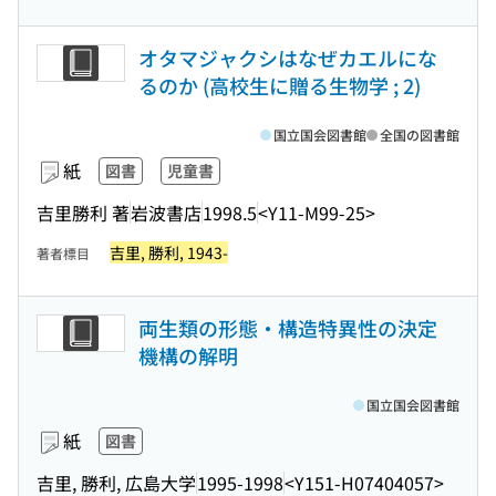
オタマジャクシはなぜカエルにな
るのか (高校生に贈る生物学 ; 2)
国立国会図書館
全国の図書館
紙
図書
児童書
吉里勝利 著
岩波書店
1998.5
<Y11-M99-25>
吉里, 勝利, 1943-
著者標目
両生類の形態・構造特異性の決定
機構の解明
国立国会図書館
紙
図書
吉里, 勝利, 広島大学
1995-1998
<Y151-H07404057>