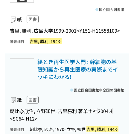
国立国会図書館
紙
図書
吉里, 勝利, 広島大学
1999-2001
<Y151-H11558109>
吉里, 勝利, 1943-
著者標目
絵とき再生医学入門 : 幹細胞の基
礎知識から再生医療の実際までイ
ッキにわかる!
国立国会図書館
全国の図書館
紙
図書
朝比奈欣治, 立野知世, 吉里勝利 著
羊土社
2004.4
<SC64-H12>
朝比奈, 欣治, 1970- 立野, 知世
吉里, 勝利, 1943-
著者標目