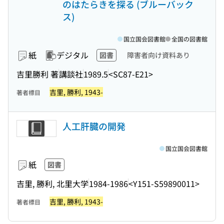
のはたらきを探る (ブルーバック
ス)
国立国会図書館
全国の図書館
紙
デジタル
図書
障害者向け資料あり
吉里勝利 著
講談社
1989.5
<SC87-E21>
吉里, 勝利, 1943-
著者標目
人工肝臓の開発
国立国会図書館
紙
図書
吉里, 勝利, 北里大学
1984-1986
<Y151-S59890011>
吉里, 勝利, 1943-
著者標目