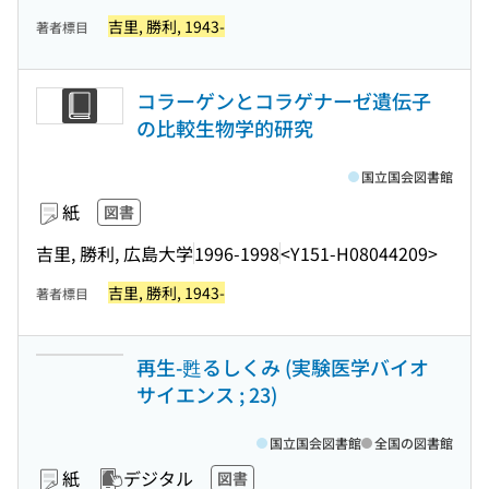
吉里, 勝利, 1943-
著者標目
コラーゲンとコラゲナーゼ遺伝子
の比較生物学的研究
国立国会図書館
紙
図書
吉里, 勝利, 広島大学
1996-1998
<Y151-H08044209>
吉里, 勝利, 1943-
著者標目
再生-甦るしくみ (実験医学バイオ
サイエンス ; 23)
国立国会図書館
全国の図書館
紙
デジタル
図書