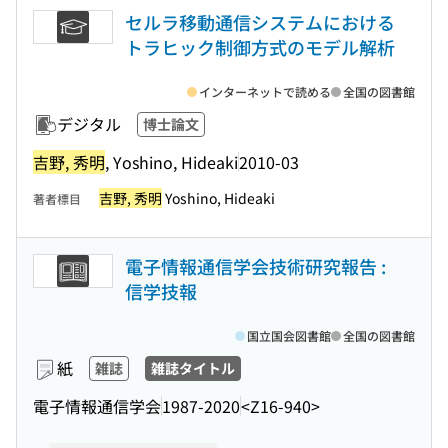
セルラ移動通信システムにおける
トラヒック制御方式のモデル解析
インターネットで読める
全国の図書館
デジタル
博士論文
吉野, 秀明
, Yoshino, Hideaki
2010-03
吉野, 秀明
Yoshino, Hideaki
著者標目
電子情報通信学会技術研究報告 :
信学技報
国立国会図書館
全国の図書館
紙
雑誌
雑誌タイトル
電子情報通信学会
1987-2020
<Z16-940>