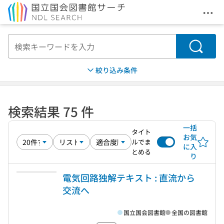
メニ
本文へ移動
検索
絞り込み条件
検索結果 75 件
一括
タイト
お気
ルでま
に入
とめる
り
電気回路独解テキスト : 直流から
交流へ
国立国会図書館
全国の図書館