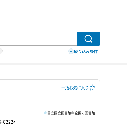
検索
絞り込み条件
一括お気に入り
国立国会図書館
全国の図書館
5-C222>