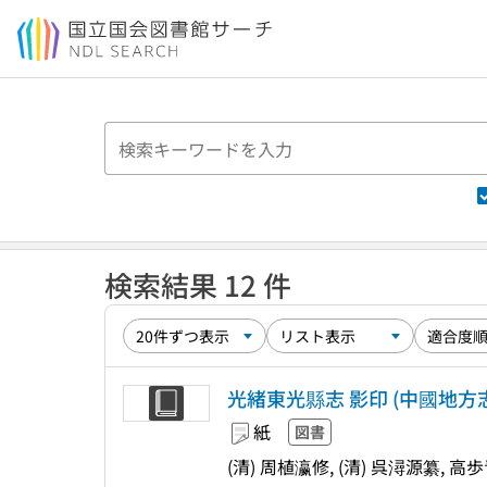
本文へ移動
検索結果 12 件
光緒東光縣志 影印 (中國地方志集
紙
図書
(清) 周植瀛修, (清) 呉潯源纂, 高