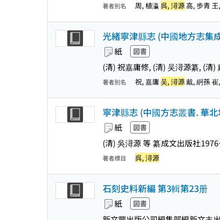
周, 植瀛
呉, 潯源
高, 歩青 王
著者別名
光緒寧津縣志 (中國地方志集成 .
紙
図書
(清) 祝嘉庸修, (清) 吴潯源纂, (
祝, 嘉庸
吴, 潯源
戴, 絅孫 崔
著者別名
寧津縣志 (中國方志叢書. 華北地方
紙
図書
(清) 吳潯源 等 纂
成文出版社
1976
呉, 潯源
著者標目
石刻史料新編 第3輯第23册
紙
図書
新文豐出版公司編集部編
新文丰