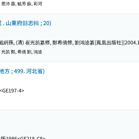
, 恩沛 苗, 毓芳 蘇, 彩河
 山東府縣志輯 ; 20)
清) 戴絅孫, (清) 崔光笏纂修, 鄭希僑修, 劉鴻逵纂
[鳳凰出版社]
[2004.
, 光笏 鄭, 希僑 劉, 鴻逵
 ; 499. 河北省)
<GE197-4>
出版
1986
<GE218-C8>