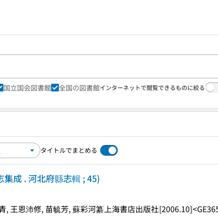
国立国会図書館
全国の図書館
インターネットで閲覧できるものに絞る
タイトルでまとめる
成 . 河北府縣志輯 ; 45)
歩青, 王恩沛修, 苗毓芳, 蘇彩河纂
上海書店出版社
[2006.10]
<GE36