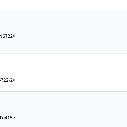
-N6722>
6722-2>
-To415>