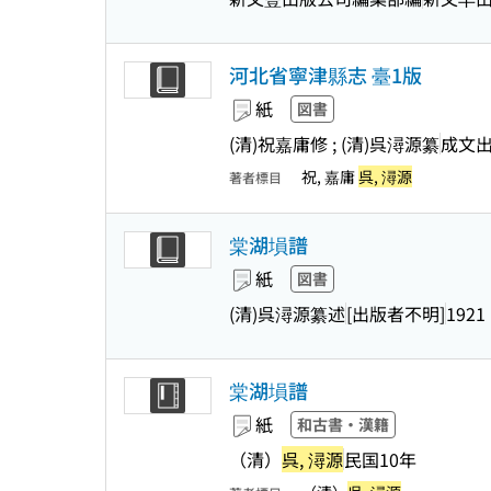
河北省寧津縣志 臺1版
紙
図書
(清)祝嘉庸修 ; (清)呉潯源纂
成文
祝, 嘉庸
呉, 潯源
著者標目
棠湖塤譜
紙
図書
(清)呉潯源纂述
[出版者不明]
1921
棠湖塤譜
紙
和古書・漢籍
（清）
呉, 潯源
民国10年