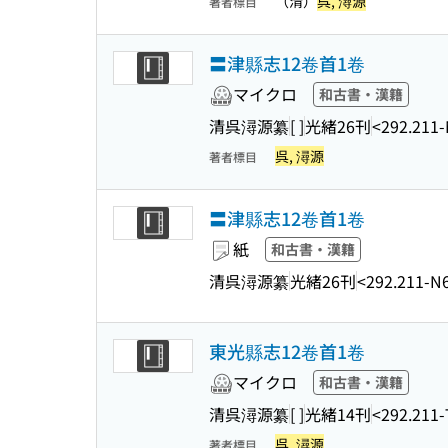
（清）
呉, 潯源
著者標目
〓津縣志12卷首1卷
マイクロ
和古書・漢籍
清呉潯源纂
[ ]
光緒26刊
<292.211
呉, 潯源
著者標目
〓津縣志12卷首1卷
紙
和古書・漢籍
清呉潯源纂
光緒26刊
<292.211-N
東光縣志12卷首1卷
マイクロ
和古書・漢籍
清呉潯源纂
[ ]
光緒14刊
<292.211
呉, 潯源
著者標目