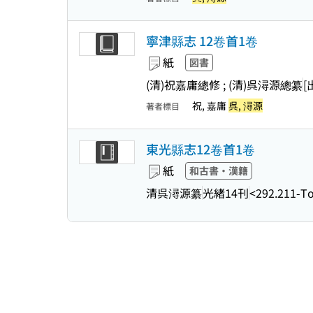
寧津縣志 12卷首1卷
紙
図書
(清)祝嘉庸總修 ; (清)呉潯源總纂
[
祝, 嘉庸
呉, 潯源
著者標目
東光縣志12卷首1卷
紙
和古書・漢籍
清呉潯源纂
光緒14刊
<292.211-T