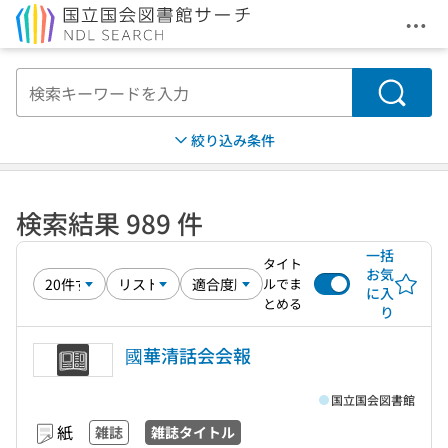
メニ
本文へ移動
検索
絞り込み条件
検索結果 989 件
一括
タイト
お気
ルでま
に入
とめる
り
國華清話会会報
国立国会図書館
紙
雑誌
雑誌タイトル