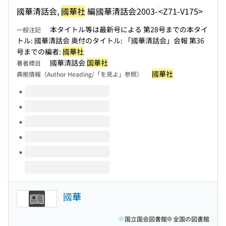
國華清話会,
國華社
編
國華清話会
2003-
<Z71-V175>
本タイトル等は最新号による 第28号までの本タイ
一般注記
トル: 國華清話会 奥付のタイトル: 「國華清話会」会報 第36
号までの編者:
國華社
國華清話会
国華社
著者標目
國華社
典拠情報（Author Heading/「を見よ」参照）
このタイトルの巻号
國華
国立国会図書館
全国の図書館