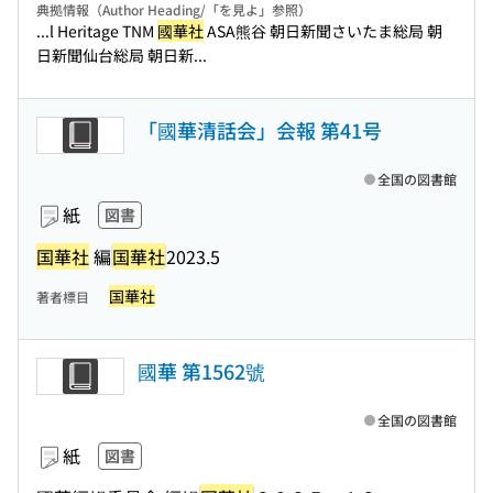
典拠情報（Author Heading/「を見よ」参照）
...l Heritage TNM
國華社
ASA熊谷 朝日新聞さいたま総局 朝
日新聞仙台総局 朝日新...
「國華清話会」会報 第41号
全国の図書館
紙
図書
国華社
編
国華社
2023.5
国華社
著者標目
國華 第1562號
全国の図書館
紙
図書