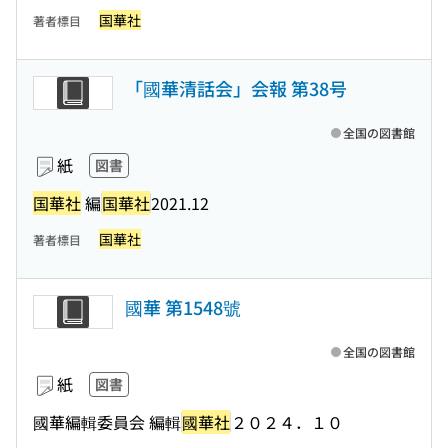
国華社
著者標目
「國華清話会」会報 第38号
全国の図書館
紙
図書
国華社
編
国華社
2021.12
国華社
著者標目
國華 第1548號
全国の図書館
紙
図書
國華編輯委員会 編輯
國華社
２０２４．１０