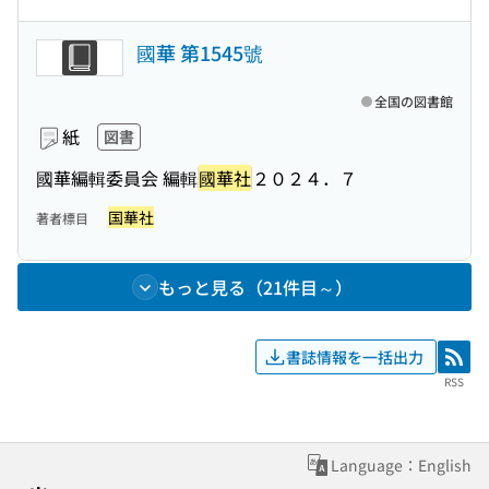
國華 第1545號
全国の図書館
紙
図書
國華編輯委員会 編輯
國華社
２０２４．７
国華社
著者標目
もっと見る（21件目～）
書誌情報を一括出力
RSS
RSS
Language：English