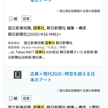
本のアート
国立国会図書館
全国の図書館
紙
図書
国立新美術館,
國華社
, 朝日新聞社 編集・構成
朝日新聞社
[2020]
<K16-M461>
国立新美術館
国華社
朝日新聞社
著者標目
典拠情報（Author Heading/「を見よ」参照）
...er, Tokyo NACT
國華社
ASA熊谷 朝日新聞さいたま総局 朝
日新聞仙台総局 朝日新...
古典×現代2020 : 時空を超える日
本のアート
国立国会図書館
全国の図書館
紙
図書
国立新美術館,
國華社
, 朝日新聞社 編集・構成, 上野則