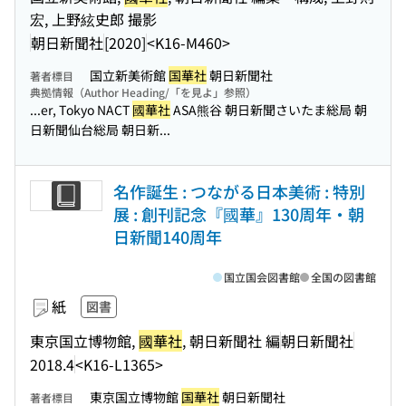
宏, 上野絃史郎 撮影
朝日新聞社
[2020]
<K16-M460>
国立新美術館
国華社
朝日新聞社
著者標目
典拠情報（Author Heading/「を見よ」参照）
...er, Tokyo NACT
國華社
ASA熊谷 朝日新聞さいたま総局 朝
日新聞仙台総局 朝日新...
名作誕生 : つながる日本美術 : 特別
展 : 創刊記念『國華』130周年・朝
日新聞140周年
国立国会図書館
全国の図書館
紙
図書
東京国立博物館,
國華社
, 朝日新聞社 編
朝日新聞社
2018.4
<K16-L1365>
東京国立博物館
国華社
朝日新聞社
著者標目