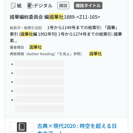
紙
デジタル
雑誌
雑誌タイトル
國華編輯委員会 編
國華社
1889-
<Z11-165>
1号から1149号までの総索引: 「国華」
総目次・総索引注記
索引 (
國華社
編 1992年刊) 1号から1274号までの総索引: 國華
索...
国華社
著者標目
國華社
典拠情報（Author Heading/「を見よ」参照）
このタイトルの巻号
古典×現代2020 : 時空を超える日