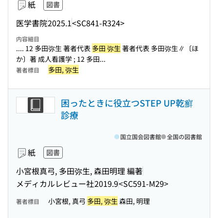
紙
図書
医学書院
2025.1
<SC841-R324>
内容細目
.... 12 多田弥生 著者代表
多田 弥生
著者代表 多田弥生∥〔ほ
か〕著 成人看護学 ; 12 多田...
多田, 弥生
著者標目
困ったときに役立つSTEP UP乾癬
診療
国立国会図書館
全国の図書館
紙
図書
小宮根真弓, 多田弥生, 森田明理 編著
メディカルレビュー社
2019.9
<SC591-M29>
小宮根, 真弓
多田, 弥生
森田, 明理
著者標目