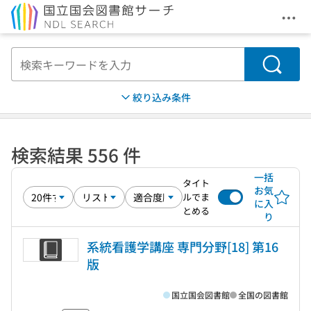
メニ
本文へ移動
検索
絞り込み条件
検索結果 556 件
一括
タイト
お気
ルでま
に入
とめる
り
系統看護学講座 専門分野[18] 第16
版
国立国会図書館
全国の図書館