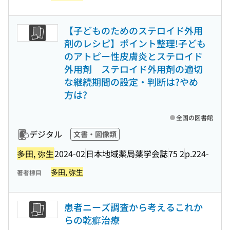
【子どものためのステロイド外用
剤のレシピ】ポイント整理!子ども
のアトピー性皮膚炎とステロイド
外用剤 ステロイド外用剤の適切
な継続期間の設定・判断は?やめ
方は?
全国の図書館
デジタル
文書・図像類
多田, 弥生
2024-02
日本地域薬局薬学会誌
75 2
p.224-
多田, 弥生
著者標目
患者ニーズ調査から考えるこれか
らの乾癬治療