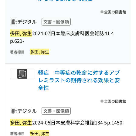
全国の図書館
デジタル
文書・図像類
多田, 弥生
2024-07
日本臨床皮膚科医会雑誌
41 4
p.621-
多田, 弥生
著者標目
軽症 中等症の乾癬に対するアプ
レミラストの期待される効果と安
全性
全国の図書館
デジタル
文書・図像類
多田, 弥生
2024-05
日本皮膚科学会雑誌
134 5
p.1450-
多田, 弥生
著者標目