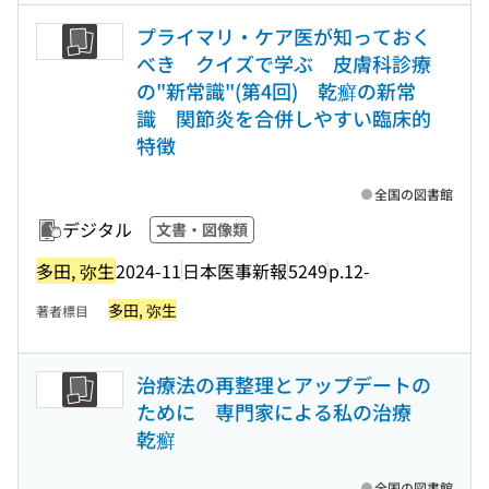
プライマリ・ケア医が知っておく
べき クイズで学ぶ 皮膚科診療
の"新常識"(第4回) 乾癬の新常
識 関節炎を合併しやすい臨床的
特徴
全国の図書館
デジタル
文書・図像類
多田, 弥生
2024-11
日本医事新報
5249
p.12-
多田, 弥生
著者標目
治療法の再整理とアップデートの
ために 専門家による私の治療
乾癬
全国の図書館