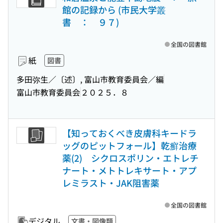
館の記録から (市民大学叢
書 ： ９７)
全国の図書館
紙
図書
多田弥生／〔述〕, 富山市教育委員会／編
富山市教育委員会
２０２５．８
【知っておくべき皮膚科キードラ
ッグのピットフォール】乾癬治療
薬(2) シクロスポリン・エトレチ
ナート・メトトレキサート・アプ
レミラスト・JAK阻害薬
全国の図書館
デジタル
文書・図像類