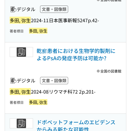
デジタル
文書・図像類
多田, 弥生
2024-11
日本医事新報
5247
p.42-
多田, 弥生
著者標目
乾癬患者における生物学的製剤に
よるPsAの発症予防は可能か?
全国の図書館
デジタル
文書・図像類
多田, 弥生
2024-08
リウマチ科
72 2
p.201-
多田, 弥生
著者標目
ドボベットフォームのエビデンス
からみる新たな可能性