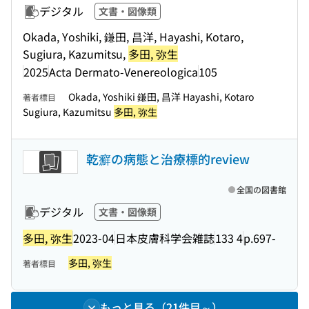
デジタル
文書・図像類
Okada, Yoshiki, 鎌田, 昌洋, Hayashi, Kotaro,
Sugiura, Kazumitsu,
多田, 弥生
2025
Acta Dermato-Venereologica
105
Okada, Yoshiki 鎌田, 昌洋 Hayashi, Kotaro
著者標目
Sugiura, Kazumitsu
多田, 弥生
乾癬の病態と治療標的review
全国の図書館
デジタル
文書・図像類
多田, 弥生
2023-04
日本皮膚科学会雑誌
133 4
p.697-
多田, 弥生
著者標目
もっと見る（21件目～）