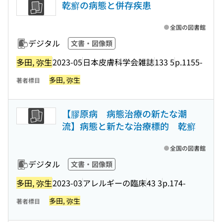
乾癬の病態と併存疾患
全国の図書館
デジタル
文書・図像類
多田, 弥生
2023-05
日本皮膚科学会雑誌
133 5
p.1155-
多田, 弥生
著者標目
【膠原病 病態治療の新たな潮
流】病態と新たな治療標的 乾癬
全国の図書館
デジタル
文書・図像類
多田, 弥生
2023-03
アレルギーの臨床
43 3
p.174-
多田, 弥生
著者標目