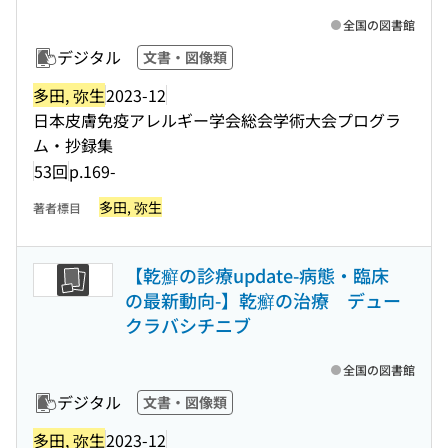
全国の図書館
デジタル
文書・図像類
多田, 弥生
2023-12
日本皮膚免疫アレルギー学会総会学術大会プログラ
ム・抄録集
53回
p.169-
多田, 弥生
著者標目
【乾癬の診療update-病態・臨床
の最新動向-】乾癬の治療 デュー
クラバシチニブ
全国の図書館
デジタル
文書・図像類
多田, 弥生
2023-12