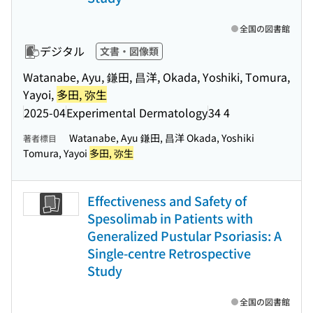
全国の図書館
デジタル
文書・図像類
Watanabe, Ayu, 鎌田, 昌洋, Okada, Yoshiki, Tomura,
Yayoi,
多田, 弥生
2025-04
Experimental Dermatology
34 4
Watanabe, Ayu 鎌田, 昌洋 Okada, Yoshiki
著者標目
Tomura, Yayoi
多田, 弥生
Effectiveness and Safety of
Spesolimab in Patients with
Generalized Pustular Psoriasis: A
Single-centre Retrospective
Study
全国の図書館