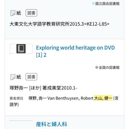
国立国会図書館
紙
図書
大東文化大学語学教育研究所
2015.3
<KE12-L85>
Exploring world heritage on DVD
[1] 2
全国の図書館
紙
図書
塚野壽一 [ほか] 著
成美堂
2010.1-
塚野, 壽一 Van Benthuysen, Robert
大山, 健一
(言
著者標目
語学)
産科と婦人科