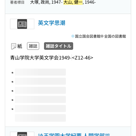
大塚, 政尚, 1947-
大山, 健一
, 1946-
著者標目
英文学思潮
国立国会図書館
全国の図書館
紙
雑誌
雑誌タイトル
青山学院大学英文学会
1949-
<Z12-46>
このタイトルの巻号
埼玉学園大学紀要 人間学部篇