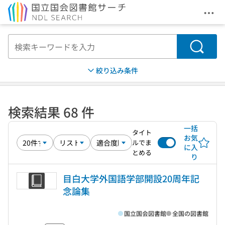
メニ
本文へ移動
検索
絞り込み条件
検索結果 68 件
一括
タイト
お気
ルでま
に入
とめる
り
目白大学外国語学部開設20周年記
念論集
国立国会図書館
全国の図書館