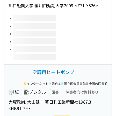
川口短期大学 編
川口短期大学
2009-
<Z71-X826>
このタイトルの巻号
空調用ヒートポンプ
インターネットで読める
国立国会図書館
全国の図書館
紙
デジタル
図書
障害者向け資料あり
大塚政尚, 大山健一 著
日刊工業新聞社
1987.3
<NB91-79>