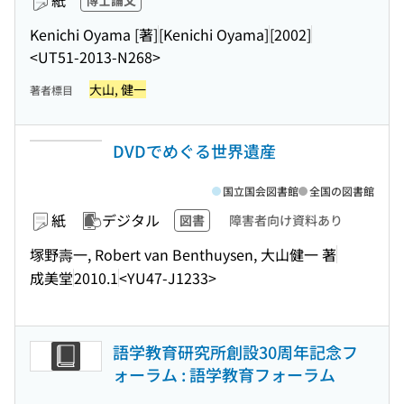
紙
博士論文
Kenichi Oyama [著]
[Kenichi Oyama]
[2002]
<UT51-2013-N268>
大山, 健一
著者標目
DVDでめぐる世界遺産
国立国会図書館
全国の図書館
紙
デジタル
図書
障害者向け資料あり
塚野壽一, Robert van Benthuysen, 大山健一 著
成美堂
2010.1
<YU47-J1233>
語学教育研究所創設30周年記念フ
ォーラム : 語学教育フォーラム