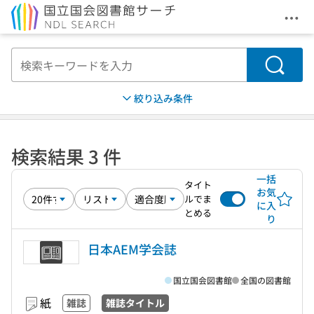
メニ
本文へ移動
検索
絞り込み条件
検索結果 3 件
一括
タイト
お気
ルでま
に入
とめる
り
日本AEM学会誌
国立国会図書館
全国の図書館
紙
雑誌
雑誌タイトル