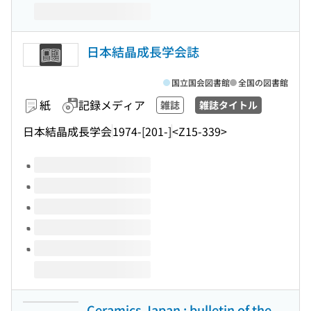
日本結晶成長学会誌
国立国会図書館
全国の図書館
紙
記録メディア
雑誌
雑誌タイトル
日本結晶成長学会
1974-[201-]
<Z15-339>
このタイトルの巻号
Ceramics Japan : bulletin of the