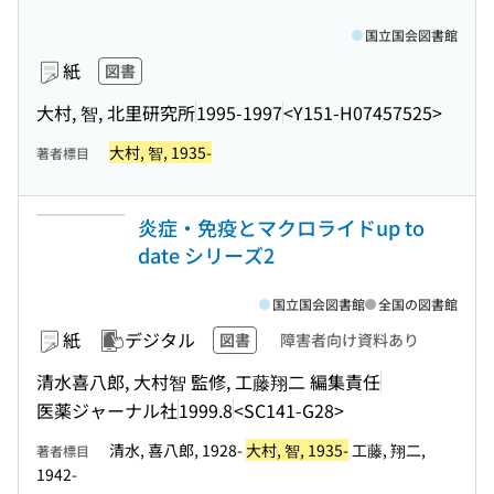
国立国会図書館
紙
図書
大村, 智, 北里研究所
1995-1997
<Y151-H07457525>
大村, 智, 1935-
著者標目
炎症・免疫とマクロライドup to
date シリーズ2
国立国会図書館
全国の図書館
紙
デジタル
図書
障害者向け資料あり
清水喜八郎, 大村智 監修, 工藤翔二 編集責任
医薬ジャーナル社
1999.8
<SC141-G28>
清水, 喜八郎, 1928-
大村, 智, 1935-
工藤, 翔二,
著者標目
1942-