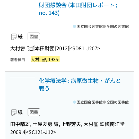
財団懇談会 (本田財団レポート ;
no. 143)
国立国会図書館
全国の図書館
紙
図書
大村智 [述]
本田財団
[2012]
<SD81-J207>
大村, 智, 1935-
著者標目
化学療法学 : 病原微生物・がんと
戦う
国立国会図書館
全国の図書館
紙
図書
田中晴雄, 土屋友房 編, 上野芳夫, 大村智 監修
南江堂
2009.4
<SC121-J12>