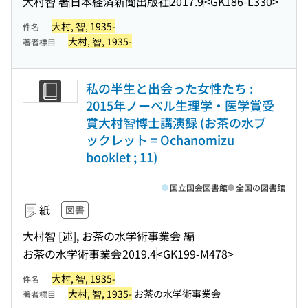
大村智 著
日本経済新聞出版社
2017.9
<GK186-L330>
大村, 智, 1935-
件名
大村, 智, 1935-
著者標目
私の半生と出会った女性たち :
2015年ノーベル生理学・医学賞受
賞大村智博士講演録 (お茶の水ブ
ックレット = Ochanomizu
booklet ; 11)
国立国会図書館
全国の図書館
紙
図書
大村智 [述], お茶の水学術事業会 編
お茶の水学術事業会
2019.4
<GK199-M478>
大村, 智, 1935-
件名
大村, 智, 1935-
お茶の水学術事業会
著者標目