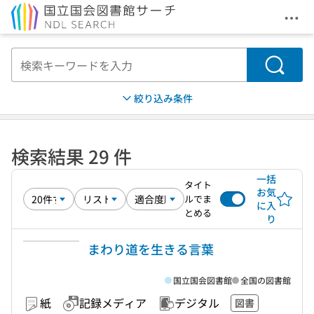
メニ
本文へ移動
検索
絞り込み条件
検索結果 29 件
一括
タイト
お気
ルでま
に入
とめる
り
まわり道を生きる言葉
国立国会図書館
全国の図書館
紙
記録メディア
デジタル
図書