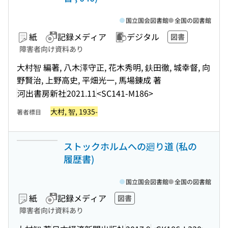
国立国会図書館
全国の図書館
紙
記録メディア
デジタル
図書
障害者向け資料あり
大村智 編著, 八木澤守正, 花木秀明, 鈇田徹, 城幸督, 向
野賢治, 上野高史, 平畑光一, 馬場錬成 著
河出書房新社
2021.11
<SC141-M186>
大村, 智, 1935-
著者標目
ストックホルムへの廻り道 (私の
履歴書)
国立国会図書館
全国の図書館
紙
記録メディア
図書
障害者向け資料あり