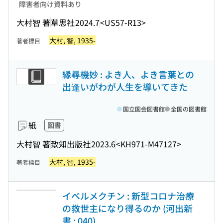
障害者向け資料あり
大村智 著
草思社
2024.7
<US57-R13>
大村, 智, 1935-
著者標目
縁尋機妙 : よき人、よき言葉との
出逢いがわが人生を導いてきた
国立国会図書館
全国の図書館
紙
図書
大村智 著
致知出版社
2023.6
<KH971-M47127>
大村, 智, 1935-
著者標目
イベルメクチン : 新型コロナ治療
の救世主になり得るのか (河出新
書 ; 040)