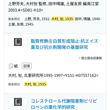
上野芳夫, 大村智 監修, 田中晴雄, 土屋友房 編
南江堂
2003.4
<SD81-H10>
上野, 芳夫, 1932-
大村, 智, 1935-
田中, 晴雄, 1940-
著者標目
土屋, 友房, 1945-
脂質修飾蛋白質形成阻止:抗エイズ
薬及び抗癌剤開発の基盤研究
国立国会図書館
紙
図書
大村, 智, 北里研究所
1995-1997
<Y151-H07557162>
大村, 智, 1935-
著者標目
コレステロール代謝阻害剤ピリピ
ロペンの薬化学的研究