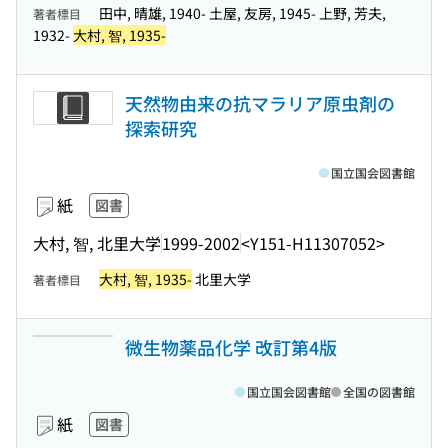
田中, 晴雄, 1940- 土屋, 友房, 1945- 上野, 芳夫,
著者標目
1932-
大村, 智, 1935-
天然物由来の抗マラリア原虫剤の
探索研究
国立国会図書館
紙
図書
大村, 智, 北里大学
1999-2002
<Y151-H11307052>
大村, 智, 1935-
北里大学
著者標目
微生物薬品化学 改訂第4版
国立国会図書館
全国の図書館
紙
図書