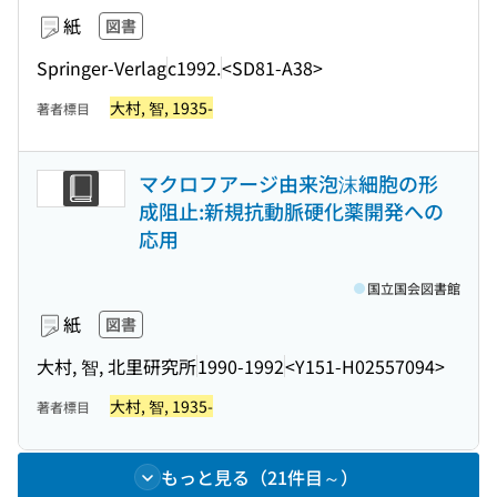
紙
図書
Springer-Verlag
c1992.
<SD81-A38>
大村, 智, 1935-
著者標目
マクロフアージ由来泡沫細胞の形
成阻止:新規抗動脈硬化薬開発への
応用
国立国会図書館
紙
図書
大村, 智, 北里研究所
1990-1992
<Y151-H02557094>
大村, 智, 1935-
著者標目
もっと見る（21件目～）