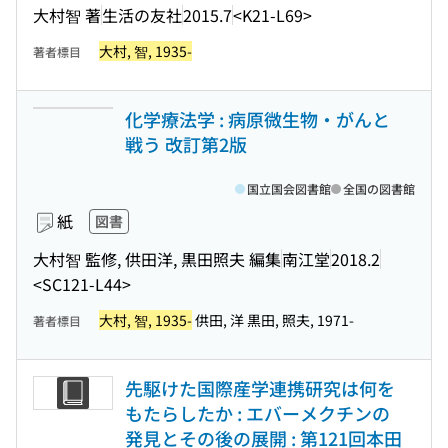
大村智 著
生活の友社
2015.7
<K21-L69>
大村, 智, 1935-
著者標目
化学療法学 : 病原微生物・がんと
戦う 改訂第2版
国立国会図書館
全国の図書館
紙
図書
大村智 監修, 供田洋, 黒田照夫 編集
南江堂
2018.2
<SC121-L44>
大村, 智, 1935-
供田, 洋 黒田, 照夫, 1971-
著者標目
先駆けた国際産学連携研究は何を
もたらしたか : エバーメクチンの
発見とその後の展開 : 第121回本田