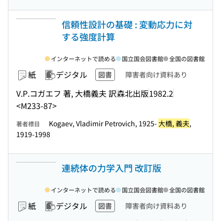
信頼性設計の基礎 : 変動応力に対
する強度計算
インターネットで読める
国立国会図書館
全国の図書館
紙
デジタル
図書
障害者向け資料あり
V.P.コガエフ 著, 大橋義夫 訳
森北出版
1982.2
<M233-87>
Kogaev, Vladimir Petrovich, 1925-
大橋, 義夫
,
著者標目
1919-1998
連続体の力学入門 改訂版
インターネットで読める
国立国会図書館
全国の図書館
紙
デジタル
図書
障害者向け資料あり