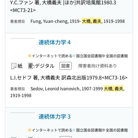
Y.C.ファン 著, 大橋義夫 [ほか]共訳
培風館
1980.3
<MC73-21>
Fung, Yuan-cheng, 1919-
大橋, 義夫
, 1919-1998
著者標目
連続体力学 4
インターネットで読める
国立国会図書館
全国の図書館
紙
デジタル
図書
障害者向け資料あり
L.I.セドフ 著, 大橋義夫 訳
森北出版
1979.8
<MC73-16>
Sedov, Leonid Ivanovich, 1907-1999
大橋, 義夫
,
著者標目
1919-1998
連続体力学 3
インターネットで読める
国立国会図書館
全国の図書館