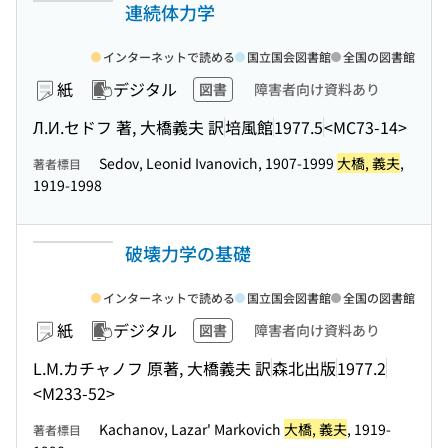
連続体力学
インターネットで読める
国立国会図書館
全国の図書館
紙
デジタル
図書
障害者向け資料あり
Л.И.セドフ 著, 大橋義夫 訳
培風館
1977.5
<MC73-14>
Sedov, Leonid Ivanovich, 1907-1999
大橋, 義夫
,
著者標目
1919-1998
破壊力学の基礎
インターネットで読める
国立国会図書館
全国の図書館
紙
デジタル
図書
障害者向け資料あり
L.M.カチャノフ 原著, 大橋義夫 訳
森北出版
1977.2
<M233-52>
Kachanov, Lazar' Markovich
大橋, 義夫
, 1919-
著者標目