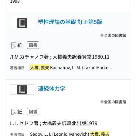
1998
塑性理論の基礎 訂正第5版
全国の図書館
紙
図書
Л.М.カチャノフ著 ; 大橋義夫訳
養賢堂
1980.11
大橋, 義夫
Kachanov, L. M. (Lazarʹ Marko...
著者標目
連続体力学
全国の図書館
紙
図書
L. I. セドフ著 ; 大橋義夫訳
森北出版
1979
Sedov, L. I. (Leonid Ivanovich)
大橋, 義夫
著者標目