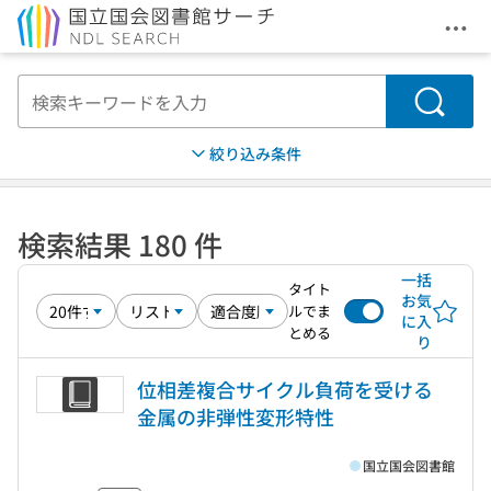
メニ
本文へ移動
検索
絞り込み条件
検索結果 180 件
一括
タイト
お気
ルでま
に入
とめる
り
位相差複合サイクル負荷を受ける
金属の非弾性変形特性
国立国会図書館