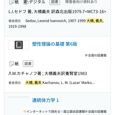
紙
デジタル
図書
障害者向け資料あり
L.I.セドフ 著, 大橋義夫 訳
森北出版
1979.7
<MC73-16>
Sedov, Leonid Ivanovich, 1907-1999
大橋, 義夫
,
著者標目
1919-1998
塑性理論の基礎 第6版
全国の図書館
紙
図書
Л.М.カチャノフ著 ; 大橋義夫訳
養賢堂
1983
大橋, 義夫
Kachanov, L. M. (Lazarʹ Marko...
著者標目
連続体力学 1
インターネットで読める
国立国会図書館
全国の図書館