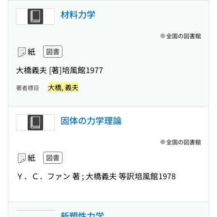
材料力学
全国の図書館
紙
図書
大橋義夫 [著]
培風館
1977
大橋, 義夫
著者標目
固体の力学理論
全国の図書館
紙
図書
Ｙ．Ｃ．ファン 著 ; 大橋義夫 等訳
培風館
1978
新塑性力学