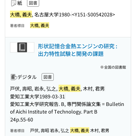
紙
図書
大橋, 義夫
, 名古屋大学
1980-
<Y151-S00542028>
大橋, 義夫
著者標目
形状記憶合金熱エンジンの研究 :
出力特性試験と開発の課題
全国の図書館
デジタル
図書
戸伏, 壽昭, 岩永, 弘之,
大橋, 義夫
, 木村, 君男
愛知工業大学
1989-03-31
愛知工業大学研究報告. B, 専門関係論文集 = Bulletin
of Aichi Institute of Technology. Part B
24
p.55-60
戸伏, 壽昭 岩永, 弘之
大橋, 義夫
木村, 君男
著者標目