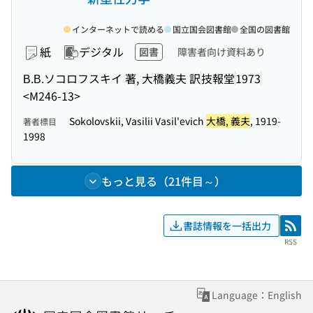
インターネットで読める
国立国会図書館
全国の図書館
紙
デジタル
図書
障害者向け資料あり
В.В.ソコロフスキイ 著, 大橋義夫 訳
技報堂
1973
<M246-13>
Sokolovskii, Vasilii Vasil'evich
大橋, 義夫
, 1919-
著者標目
1998
もっと見る（21件目～）
書誌情報を一括出力
RSS
RSS
Language：English