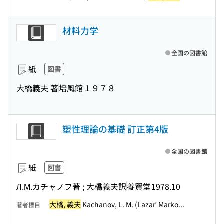
材料力学
全国の図書館
紙
図書
大橋義夫 著
培風館
１９７８
塑性理論の基礎 訂正第4版
全国の図書館
紙
図書
Л.М.カチャノフ著 ; 大橋義夫訳
養賢堂
1978.10
大橋, 義夫
Kachanov, L. M. (Lazarʹ Marko...
著者標目