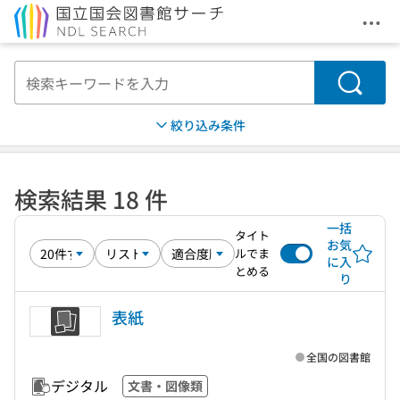
メニ
本文へ移動
検索
絞り込み条件
検索結果 18 件
一括
タイト
お気
ルでま
に入
とめる
り
表紙
全国の図書館
デジタル
文書・図像類