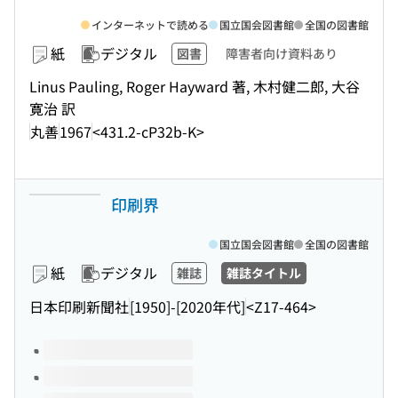
インターネットで読める
国立国会図書館
全国の図書館
紙
デジタル
図書
障害者向け資料あり
Linus Pauling, Roger Hayward 著, 木村健二郎, 大谷
寛治 訳
丸善
1967
<431.2-cP32b-K>
印刷界
国立国会図書館
全国の図書館
紙
デジタル
雑誌
雑誌タイトル
日本印刷新聞社
[1950]-[2020年代]
<Z17-464>
このタイトルの巻号