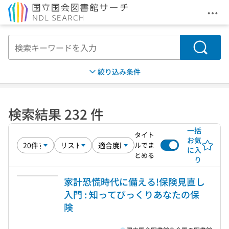
メニ
本文へ移動
検索
絞り込み条件
検索結果 232 件
一括
タイト
お気
ルでま
に入
とめる
り
家計恐慌時代に備える!保険見直し
入門 : 知ってびっくりあなたの保
険