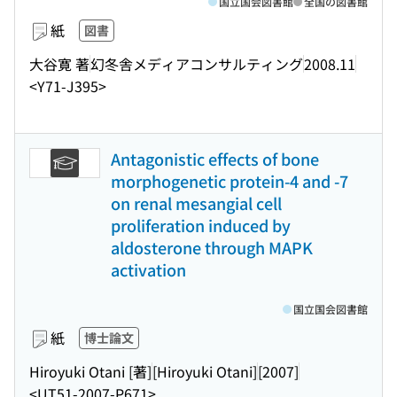
国立国会図書館
全国の図書館
紙
図書
大谷寛 著
幻冬舎メディアコンサルティング
2008.11
<Y71-J395>
Antagonistic effects of bone
morphogenetic protein-4 and -7
on renal mesangial cell
proliferation induced by
aldosterone through MAPK
activation
国立国会図書館
紙
博士論文
Hiroyuki Otani [著]
[Hiroyuki Otani]
[2007]
<UT51-2007-P671>