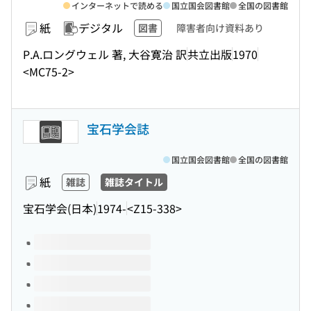
インターネットで読める
国立国会図書館
全国の図書館
紙
デジタル
図書
障害者向け資料あり
P.A.ロングウェル 著, 大谷寛治 訳
共立出版
1970
<MC75-2>
宝石学会誌
国立国会図書館
全国の図書館
紙
雑誌
雑誌タイトル
宝石学会(日本)
1974-
<Z15-338>
このタイトルの巻号