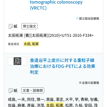
tomographic colonoscopy
(VRCTC)
国立国会図書館
紙
博士論文
太田拓実 [著]
[太田拓実]
[2010]
<UT51-2010-F334>
太田, 拓実
著者標目
食道扁平上皮癌に対する重粒子線
治療におけるFDG-PETによる効果
判定
全国の図書館
紙
文書・図像類
成島, 一夫, 岡住, 慎一, 首藤, 潔彦, 大平, 学, 青柳, 智義,
佐藤, 麻美, 斉藤, 洋茂,
太田, 拓実
, 松原, 久裕, 安田, 茂