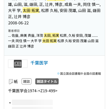
雄, 山田, 滋, 鎌田, 正, 辻井, 博彦, 成島 一夫, 岡住 慎一,
大平 学,
太田 拓実
, 松原 久裕, 安田 茂雄, 山田 滋, 鎌田
正, 辻井 博彦
2008-06-22
著者標目
... 佐藤, 麻美 斉藤, 洋茂
太田, 拓実
松原, 久裕 安田, 茂雄 ...
...
一夫 岡住 慎一 大平 学
太田 拓実
松原 久裕 安田 茂雄 山田 滋
鎌田 正 辻井 博彦
千葉医学
国立国会図書館
全国の図書館
紙
雑誌
雑誌タイトル
千葉医学会
1974-
<Z19-499>
このタイトルの巻号