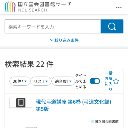
メニ
本文へ移動
検索
絞り込み条件
検索結果 22 件
一括
タイト
お気
ルでま
に入
とめる
り
現代弓道講座 第6巻 (弓道文化編)
第5版
国立国会図書館