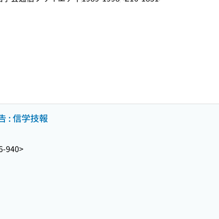
 : 信学技報
6-940>