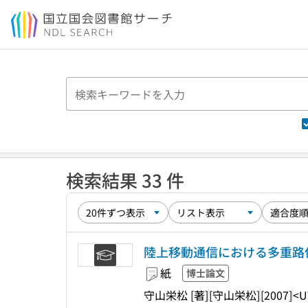
本文へ移動
検索結果 33 件
陸上移動通信における多重路
紙
博士論文
守山栄松 [著]
[守山栄松]
[2007]
<U