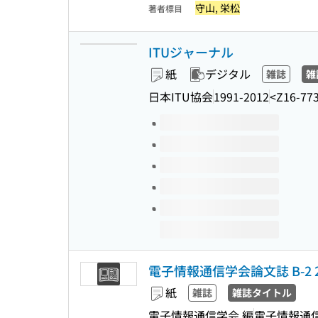
守山, 栄松
著者標目
ITUジャーナル
紙
デジタル
雑誌
雑
日本ITU協会
1991-2012
<Z16-77
このタイトルの巻号
電子情報通信学会論文誌 B-2
紙
雑誌
雑誌タイトル
電子情報通信学会 編
電子情報通