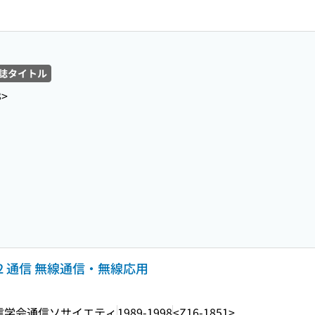
誌タイトル
3>
 2 通信 無線通信・無線応用
信学会通信ソサイエティ
1989-1998
<Z16-1851>