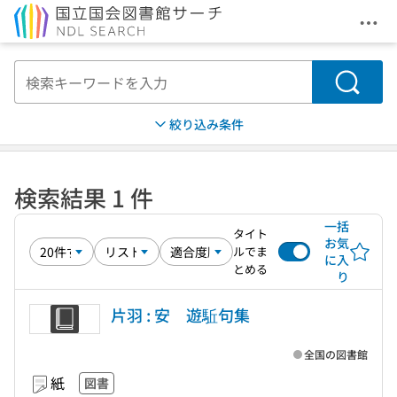
メニ
本文へ移動
検索
絞り込み条件
検索結果 1 件
一括
タイト
お気
ルでま
に入
とめる
り
片羽 : 安 遊駈句集
全国の図書館
紙
図書