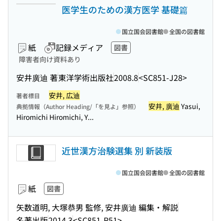
医学生のための漢方医学 基礎篇
国立国会図書館
全国の図書館
紙
記録メディア
図書
障害者向け資料あり
安井廣迪 著
東洋学術出版社
2008.8
<SC851-J28>
安井, 広迪
著者標目
安井, 廣迪
Yasui,
典拠情報（Author Heading/「を見よ」参照）
Hiromichi Hiromichi, Y...
近世漢方治験選集 別 新装版
国立国会図書館
全国の図書館
紙
図書
矢数道明, 大塚恭男 監修, 安井廣迪 編集・解説
名著出版
2014.3
<SC851-R51>