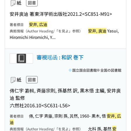
紙
図書
安井廣迪 著
東洋学術出版社
2021.2
<SC851-M91>
安井, 広迪
著者標目
安井, 廣迪
Yasui,
典拠情報（Author Heading/「を見よ」参照）
Hiromichi Hiromichi, Y...
審視瑶函 : 和訳 巻下
国立国会図書館
全国の図書館
紙
図書
傳仁宇 纂輯, 斉藤宗則, 孫基然 訳, 黒木悟 主編, 安井廣
迪 監修
六然社
2016.10
<SC631-L56>
傳, 仁宇 斉藤, 宗則 孫, 其然, 1960- 黒木, 悟
安井, 広
著者標目
迪
允科 孫, 基然
安
典拠情報（Author Heading/「を見よ」参照）