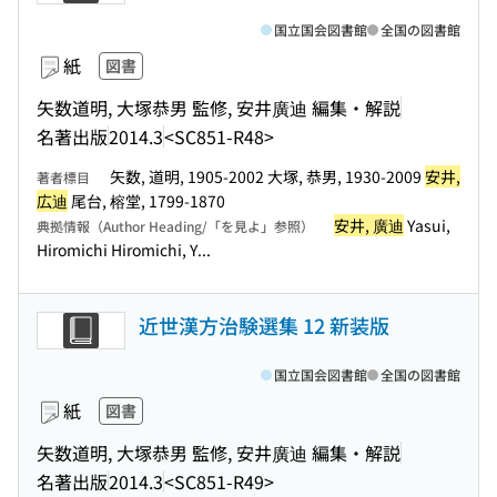
国立国会図書館
全国の図書館
紙
図書
矢数道明, 大塚恭男 監修, 安井廣迪 編集・解説
名著出版
2014.3
<SC851-R48>
矢数, 道明, 1905-2002 大塚, 恭男, 1930-2009
安井,
著者標目
広迪
尾台, 榕堂, 1799-1870
安井, 廣迪
Yasui,
典拠情報（Author Heading/「を見よ」参照）
Hiromichi Hiromichi, Y...
近世漢方治験選集 12 新装版
国立国会図書館
全国の図書館
紙
図書
矢数道明, 大塚恭男 監修, 安井廣迪 編集・解説
名著出版
2014.3
<SC851-R49>