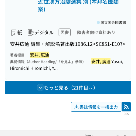
近世漢方治験選集 別 (本邦名医類
案)
国立国会図書館
紙
デジタル
図書
障害者向け資料あり
安井広迪 編集・解説
名著出版
1986.12
<SC851-E107>
安井, 広迪
著者標目
安井, 廣迪
Yasui,
典拠情報（Author Heading/「を見よ」参照）
Hiromichi Hiromichi, Y...
もっと見る（21件目～）
書誌情報を一括出力
RSS
RSS