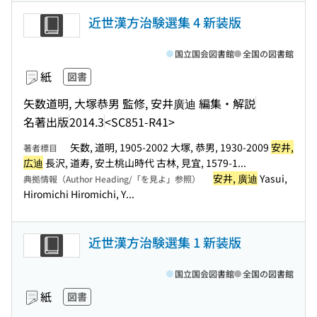
近世漢方治験選集 4 新装版
国立国会図書館
全国の図書館
紙
図書
矢数道明, 大塚恭男 監修, 安井廣迪 編集・解説
名著出版
2014.3
<SC851-R41>
矢数, 道明, 1905-2002 大塚, 恭男, 1930-2009
安井,
著者標目
広迪
長沢, 道寿, 安土桃山時代 古林, 見宜, 1579-1...
安井, 廣迪
Yasui,
典拠情報（Author Heading/「を見よ」参照）
Hiromichi Hiromichi, Y...
近世漢方治験選集 1 新装版
国立国会図書館
全国の図書館
紙
図書