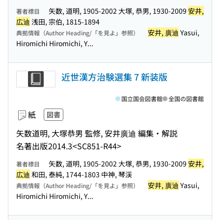
矢数, 道明, 1905-2002 大塚, 恭男, 1930-2009
安井,
著者標目
広迪
浅田, 宗伯, 1815-1894
安井, 廣迪
Yasui,
典拠情報（Author Heading/「を見よ」参照）
Hiromichi Hiromichi, Y...
近世漢方治験選集 7 新装版
国立国会図書館
全国の図書館
紙
図書
矢数道明, 大塚恭男 監修, 安井廣迪 編集・解説
名著出版
2014.3
<SC851-R44>
矢数, 道明, 1905-2002 大塚, 恭男, 1930-2009
安井,
著者標目
広迪
和田, 泰純, 1744-1803 中神, 琴渓
安井, 廣迪
Yasui,
典拠情報（Author Heading/「を見よ」参照）
Hiromichi Hiromichi, Y...