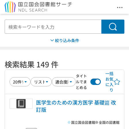
メニ
本文へ移動
検索
絞り込み条件
検索結果 149 件
一括
タイト
お気
ルでま
に入
とめる
り
医学生のための漢方医学 基礎篇 改
訂版
国立国会図書館
全国の図書館