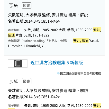
紙
図書
矢数道明, 大塚恭男 監修, 安井廣迪 編集・解説
名著出版
2014.3
<SC851-R46>
矢数, 道明, 1905-2002 大塚, 恭男, 1930-2009
安井,
著者標目
広迪
片倉, 元周, 1751-1822
安井, 廣迪
Yasui,
典拠情報（Author Heading/「を見よ」参照）
Hiromichi Hiromichi, Y...
近世漢方治験選集 5 新装版
国立国会図書館
全国の図書館
紙
図書
矢数道明, 大塚恭男 監修, 安井廣迪 編集・解説
名著出版
2014.3
<SC851-R42>
矢数, 道明, 1905-2002 大塚, 恭男, 1930-2009
安井,
著者標目