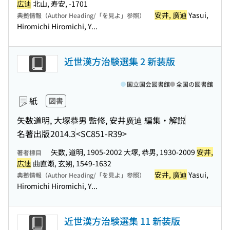
広迪
北山, 寿安, -1701
安井, 廣迪
Yasui,
典拠情報（Author Heading/「を見よ」参照）
Hiromichi Hiromichi, Y...
近世漢方治験選集 2 新装版
国立国会図書館
全国の図書館
紙
図書
矢数道明, 大塚恭男 監修, 安井廣迪 編集・解説
名著出版
2014.3
<SC851-R39>
矢数, 道明, 1905-2002 大塚, 恭男, 1930-2009
安井,
著者標目
広迪
曲直瀬, 玄朔, 1549-1632
安井, 廣迪
Yasui,
典拠情報（Author Heading/「を見よ」参照）
Hiromichi Hiromichi, Y...
近世漢方治験選集 11 新装版