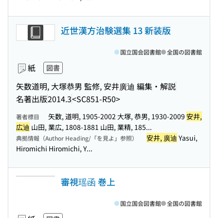
近世漢方治験選集 13 新装版
国立国会図書館
全国の図書館
紙
図書
矢数道明, 大塚恭男 監修, 安井廣迪 編集・解説
名著出版
2014.3
<SC851-R50>
矢数, 道明, 1905-2002 大塚, 恭男, 1930-2009
安井,
著者標目
広迪
山田, 業広, 1808-1881 山田, 業精, 185...
安井, 廣迪
Yasui,
典拠情報（Author Heading/「を見よ」参照）
Hiromichi Hiromichi, Y...
審視瑶函 巻上
国立国会図書館
全国の図書館