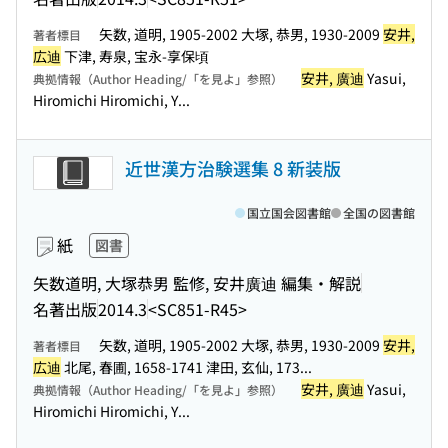
矢数, 道明, 1905-2002 大塚, 恭男, 1930-2009
安井,
著者標目
広迪
下津, 寿泉, 宝永-享保頃
安井, 廣迪
Yasui,
典拠情報（Author Heading/「を見よ」参照）
Hiromichi Hiromichi, Y...
近世漢方治験選集 8 新装版
国立国会図書館
全国の図書館
紙
図書
矢数道明, 大塚恭男 監修, 安井廣迪 編集・解説
名著出版
2014.3
<SC851-R45>
矢数, 道明, 1905-2002 大塚, 恭男, 1930-2009
安井,
著者標目
広迪
北尾, 春圃, 1658-1741 津田, 玄仙, 173...
安井, 廣迪
Yasui,
典拠情報（Author Heading/「を見よ」参照）
Hiromichi Hiromichi, Y...