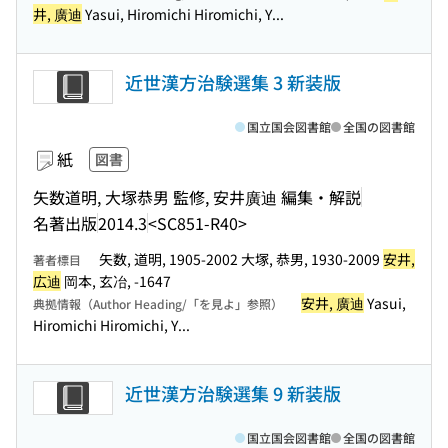
井, 廣迪
Yasui, Hiromichi Hiromichi, Y...
近世漢方治験選集 3 新装版
国立国会図書館
全国の図書館
紙
図書
矢数道明, 大塚恭男 監修, 安井廣迪 編集・解説
名著出版
2014.3
<SC851-R40>
矢数, 道明, 1905-2002 大塚, 恭男, 1930-2009
安井,
著者標目
広迪
岡本, 玄冶, -1647
安井, 廣迪
Yasui,
典拠情報（Author Heading/「を見よ」参照）
Hiromichi Hiromichi, Y...
近世漢方治験選集 9 新装版
国立国会図書館
全国の図書館