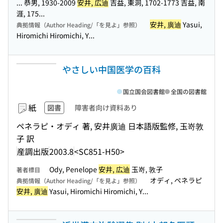
... 恭男, 1930-2009
安井, 広迪
吉益, 東洞, 1702-1773 吉益, 南
涯, 175...
安井, 廣迪
Yasui,
典拠情報（Author Heading/「を見よ」参照）
Hiromichi Hiromichi, Y...
やさしい中国医学の百科
国立国会図書館
全国の図書館
紙
図書
障害者向け資料あり
ペネラピ・オディ 著, 安井廣迪 日本語版監修, 玉嵜敦
子 訳
産調出版
2003.8
<SC851-H50>
Ody, Penelope
安井, 広迪
玉嵜, 敦子
著者標目
オディ, ペネラピ
典拠情報（Author Heading/「を見よ」参照）
安井, 廣迪
Yasui, Hiromichi Hiromichi, Y...