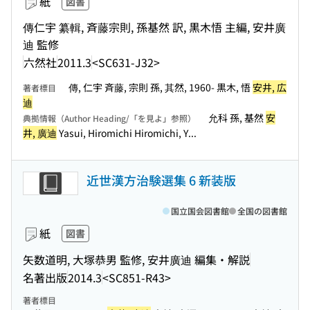
紙
図書
傳仁宇 纂輯, 斉藤宗則, 孫基然 訳, 黒木悟 主編, 安井廣
迪 監修
六然社
2011.3
<SC631-J32>
傳, 仁宇 斉藤, 宗則 孫, 其然, 1960- 黒木, 悟
安井, 広
著者標目
迪
允科 孫, 基然
安
典拠情報（Author Heading/「を見よ」参照）
井, 廣迪
Yasui, Hiromichi Hiromichi, Y...
近世漢方治験選集 6 新装版
国立国会図書館
全国の図書館
紙
図書
矢数道明, 大塚恭男 監修, 安井廣迪 編集・解説
名著出版
2014.3
<SC851-R43>
著者標目