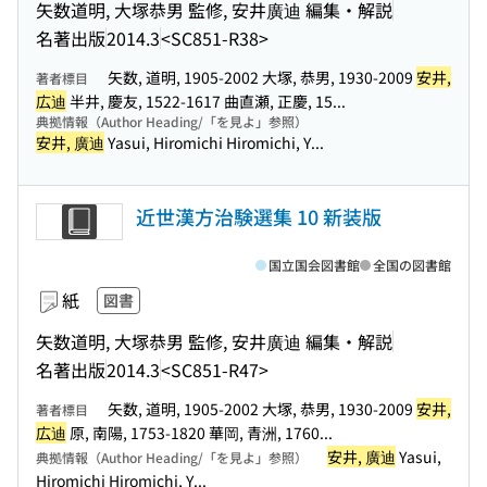
矢数道明, 大塚恭男 監修, 安井廣迪 編集・解説
名著出版
2014.3
<SC851-R38>
矢数, 道明, 1905-2002 大塚, 恭男, 1930-2009
安井,
著者標目
広迪
半井, 慶友, 1522-1617 曲直瀬, 正慶, 15...
典拠情報（Author Heading/「を見よ」参照）
安井, 廣迪
Yasui, Hiromichi Hiromichi, Y...
近世漢方治験選集 10 新装版
国立国会図書館
全国の図書館
紙
図書
矢数道明, 大塚恭男 監修, 安井廣迪 編集・解説
名著出版
2014.3
<SC851-R47>
矢数, 道明, 1905-2002 大塚, 恭男, 1930-2009
安井,
著者標目
広迪
原, 南陽, 1753-1820 華岡, 青洲, 1760...
安井, 廣迪
Yasui,
典拠情報（Author Heading/「を見よ」参照）
Hiromichi Hiromichi, Y...