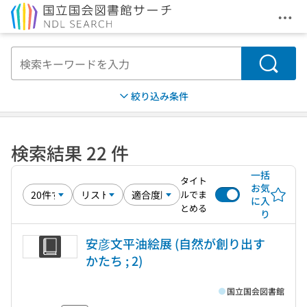
メニ
本文へ移動
検索
絞り込み条件
検索結果 22 件
一括
タイト
お気
ルでま
に入
とめる
り
安彦文平油絵展 (自然が創り出す
かたち ; 2)
国立国会図書館