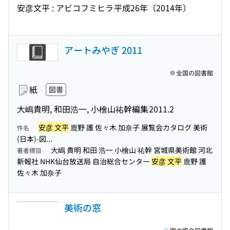
安彦文平 : アビコフミヒラ
平成26年（2014年）
アートみやぎ 2011
全国の図書館
紙
図書
大嶋貴明, 和田浩一, 小檜山祐幹編集
2011.2
安彦 文平
鹿野 護 佐々木 加奈子 展覧会カタログ 美術
件名
(日本)-図...
大嶋 貴明 和田 浩一 小檜山 祐幹 宮城県美術館 河北
著者標目
新報社 NHK仙台放送局 自治総合センター
安彦 文平
鹿野 護
佐々木 加奈子
美術の窓