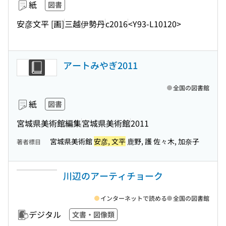
紙
図書
安彦文平 [画]
三越伊勢丹
c2016
<Y93-L10120>
アートみやぎ2011
全国の図書館
紙
図書
宮城県美術館編集
宮城県美術館
2011
宮城県美術館
安彦, 文平
鹿野, 護 佐々木, 加奈子
著者標目
川辺のアーティチョーク
インターネットで読める
全国の図書館
デジタル
文書・図像類