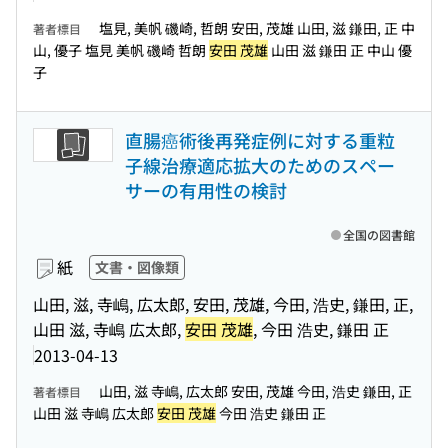
塩見, 美帆 磯崎, 哲朗 安田, 茂雄 山田, 滋 鎌田, 正 中
著者標目
山, 優子 塩見 美帆 磯崎 哲朗
安田 茂雄
山田 滋 鎌田 正 中山 優
子
直腸癌術後再発症例に対する重粒
子線治療適応拡大のためのスペー
サーの有用性の検討
全国の図書館
紙
文書・図像類
山田, 滋, 寺嶋, 広太郎, 安田, 茂雄, 今田, 浩史, 鎌田, 正,
山田 滋, 寺嶋 広太郎,
安田 茂雄
, 今田 浩史, 鎌田 正
2013-04-13
山田, 滋 寺嶋, 広太郎 安田, 茂雄 今田, 浩史 鎌田, 正
著者標目
山田 滋 寺嶋 広太郎
安田 茂雄
今田 浩史 鎌田 正