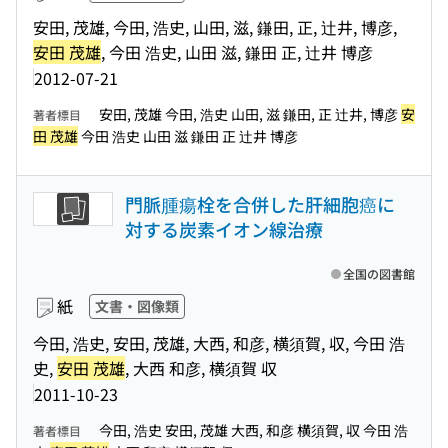
安田, 茂雄, 今田, 浩史, 山田, 滋, 鎌田, 正, 辻井, 博彦,
安田 茂雄
, 今田 浩史, 山田 滋, 鎌田 正, 辻井 博彦
2012-07-21
安田, 茂雄 今田, 浩史 山田, 滋 鎌田, 正 辻井, 博彦
安
著者標目
田 茂雄
今田 浩史 山田 滋 鎌田 正 辻井 博彦
門脈腫瘍栓を合併した肝細胞癌に
対する炭素イオン線治療
全国の図書館
紙
文書・図像類
今田, 浩史, 安田, 茂雄, 大西, 和彦, 横須賀, 収, 今田 浩
史,
安田 茂雄
, 大西 和彦, 横須賀 収
2011-10-23
今田, 浩史 安田, 茂雄 大西, 和彦 横須賀, 収 今田 浩
著者標目