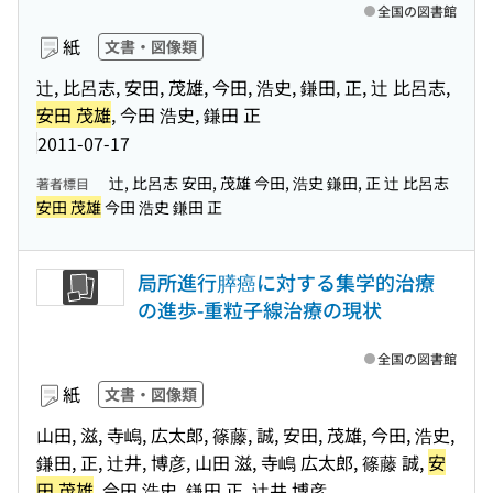
全国の図書館
紙
文書・図像類
辻, 比呂志, 安田, 茂雄, 今田, 浩史, 鎌田, 正, 辻 比呂志,
安田 茂雄
, 今田 浩史, 鎌田 正
2011-07-17
辻, 比呂志 安田, 茂雄 今田, 浩史 鎌田, 正 辻 比呂志
著者標目
安田 茂雄
今田 浩史 鎌田 正
局所進行膵癌に対する集学的治療
の進歩-重粒子線治療の現状
全国の図書館
紙
文書・図像類
山田, 滋, 寺嶋, 広太郎, 篠藤, 誠, 安田, 茂雄, 今田, 浩史,
鎌田, 正, 辻井, 博彦, 山田 滋, 寺嶋 広太郎, 篠藤 誠,
安
田 茂雄
, 今田 浩史, 鎌田 正, 辻井 博彦