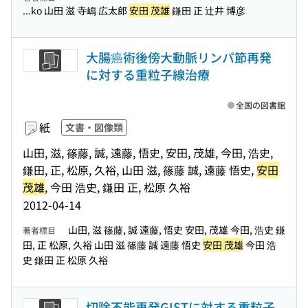
...ko 山田 滋 寺嶋 広太郎
安田 茂雄
鎌田 正 辻井 博彦
大腸癌術後傍大動脈リンパ節再発
に対する重粒子線治療
全国の図書館
紙
文書・図像類
山田, 滋, 篠藤, 誠, 遠藤, 悟史, 安田, 茂雄, 今田, 浩史,
鎌田, 正, 松原, 久裕, 山田 滋, 篠藤 誠, 遠藤 悟史,
安田
茂雄
, 今田 浩史, 鎌田 正, 松原 久裕
2012-04-14
山田, 滋 篠藤, 誠 遠藤, 悟史 安田, 茂雄 今田, 浩史 鎌
著者標目
田, 正 松原, 久裕 山田 滋 篠藤 誠 遠藤 悟史
安田 茂雄
今田 浩
史 鎌田 正 松原 久裕
切除不能再発GISTに対する重粒子