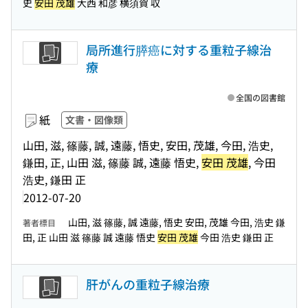
史
安田 茂雄
大西 和彦 横須賀 収
局所進行膵癌に対する重粒子線治
療
全国の図書館
紙
文書・図像類
山田, 滋, 篠藤, 誠, 遠藤, 悟史, 安田, 茂雄, 今田, 浩史,
鎌田, 正, 山田 滋, 篠藤 誠, 遠藤 悟史,
安田 茂雄
, 今田
浩史, 鎌田 正
2012-07-20
山田, 滋 篠藤, 誠 遠藤, 悟史 安田, 茂雄 今田, 浩史 鎌
著者標目
田, 正 山田 滋 篠藤 誠 遠藤 悟史
安田 茂雄
今田 浩史 鎌田 正
肝がんの重粒子線治療