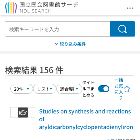
メニ
本文へ移動
検索
絞り込み条件
検索結果 156 件
一括
タイト
お気
ルでま
に入
とめる
り
Studies on synthesis and reactions
of
aryldicarbonylcyclopentadienyliron