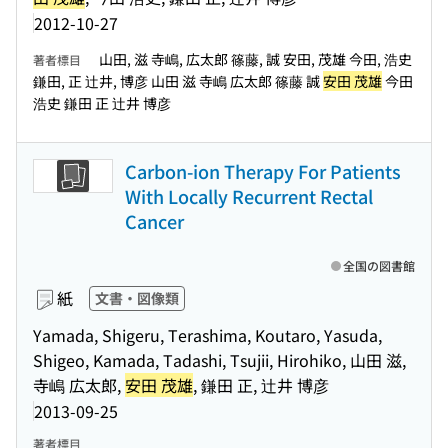
2012-10-27
山田, 滋 寺嶋, 広太郎 篠藤, 誠 安田, 茂雄 今田, 浩史
著者標目
鎌田, 正 辻井, 博彦 山田 滋 寺嶋 広太郎 篠藤 誠
安田 茂雄
今田
浩史 鎌田 正 辻井 博彦
Carbon-ion Therapy For Patients
With Locally Recurrent Rectal
Cancer
全国の図書館
紙
文書・図像類
Yamada, Shigeru, Terashima, Koutaro, Yasuda,
Shigeo, Kamada, Tadashi, Tsujii, Hirohiko, 山田 滋,
寺嶋 広太郎,
安田 茂雄
, 鎌田 正, 辻井 博彦
2013-09-25
著者標目