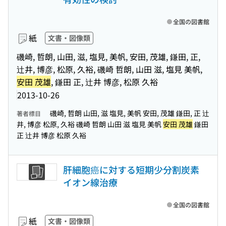
全国の図書館
紙
文書・図像類
磯崎, 哲朗, 山田, 滋, 塩見, 美帆, 安田, 茂雄, 鎌田, 正,
辻井, 博彦, 松原, 久裕, 磯崎 哲朗, 山田 滋, 塩見 美帆,
安田 茂雄
, 鎌田 正, 辻井 博彦, 松原 久裕
2013-10-26
磯崎, 哲朗 山田, 滋 塩見, 美帆 安田, 茂雄 鎌田, 正 辻
著者標目
井, 博彦 松原, 久裕 磯崎 哲朗 山田 滋 塩見 美帆
安田 茂雄
鎌田
正 辻井 博彦 松原 久裕
肝細胞癌に対する短期少分割炭素
イオン線治療
全国の図書館
紙
文書・図像類