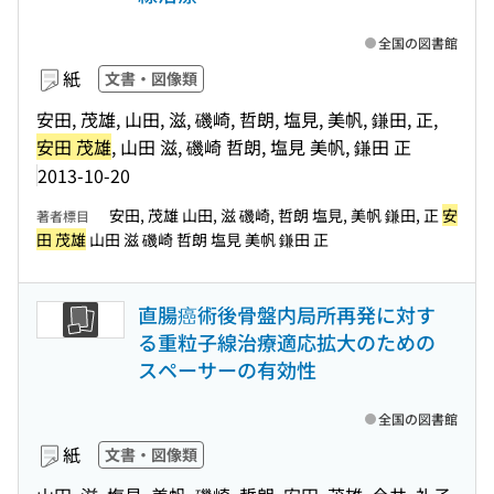
全国の図書館
紙
文書・図像類
安田, 茂雄, 山田, 滋, 磯崎, 哲朗, 塩見, 美帆, 鎌田, 正,
安田 茂雄
, 山田 滋, 磯崎 哲朗, 塩見 美帆, 鎌田 正
2013-10-20
安田, 茂雄 山田, 滋 磯崎, 哲朗 塩見, 美帆 鎌田, 正
安
著者標目
田 茂雄
山田 滋 磯崎 哲朗 塩見 美帆 鎌田 正
直腸癌術後骨盤内局所再発に対す
る重粒子線治療適応拡大のための
スペーサーの有効性
全国の図書館
紙
文書・図像類