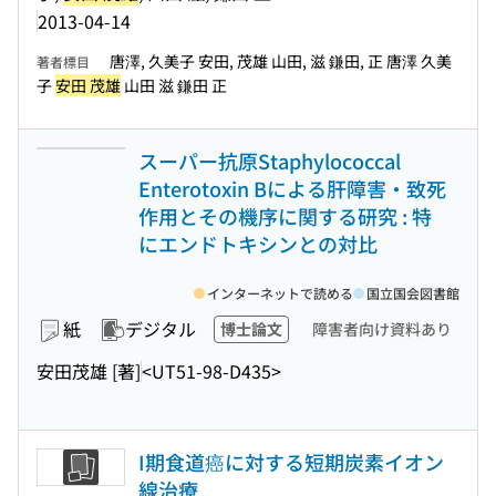
2013-04-14
唐澤, 久美子 安田, 茂雄 山田, 滋 鎌田, 正 唐澤 久美
著者標目
子
安田 茂雄
山田 滋 鎌田 正
スーパー抗原Staphylococcal
Enterotoxin Bによる肝障害・致死
作用とその機序に関する研究 : 特
にエンドトキシンとの対比
インターネットで読める
国立国会図書館
紙
デジタル
博士論文
障害者向け資料あり
安田茂雄 [著]
<UT51-98-D435>
I期食道癌に対する短期炭素イオン
線治療