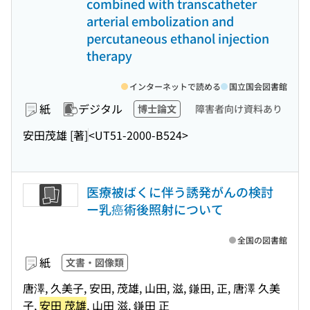
combined with transcatheter
arterial embolization and
percutaneous ethanol injection
therapy
インターネットで読める
国立国会図書館
紙
デジタル
博士論文
障害者向け資料あり
安田茂雄 [著]
<UT51-2000-B524>
医療被ばくに伴う誘発がんの検討
ー乳癌術後照射について
全国の図書館
紙
文書・図像類
唐澤, 久美子, 安田, 茂雄, 山田, 滋, 鎌田, 正, 唐澤 久美
子,
安田 茂雄
, 山田 滋, 鎌田 正