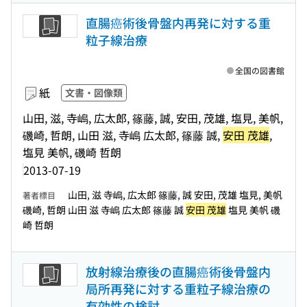
直腸癌術後骨盤内再発に対する重
粒子線治療
全国の図書館
紙
文書・図像類
山田, 滋, 寺嶋, 広太郎, 篠藤, 誠, 安田, 茂雄, 塩見, 美帆,
磯崎, 哲朗, 山田 滋, 寺嶋 広太郎, 篠藤 誠,
安田 茂雄
,
塩見 美帆, 磯崎 哲朗
2013-07-19
山田, 滋 寺嶋, 広太郎 篠藤, 誠 安田, 茂雄 塩見, 美帆
著者標目
磯崎, 哲朗 山田 滋 寺嶋 広太郎 篠藤 誠
安田 茂雄
塩見 美帆 磯
崎 哲朗
放射線治療後の直腸癌術後骨盤内
局所再発に対する重粒子線治療の
有効性の検討