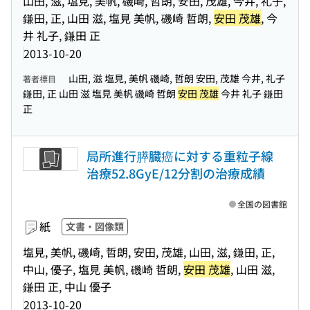
山田, 滋, 塩見, 美帆, 磯崎, 哲朗, 安田, 茂雄, 今井, 礼子,
鎌田, 正, 山田 滋, 塩見 美帆, 磯崎 哲朗,
安田 茂雄
, 今
井 礼子, 鎌田 正
2013-10-20
山田, 滋 塩見, 美帆 磯崎, 哲朗 安田, 茂雄 今井, 礼子
著者標目
鎌田, 正 山田 滋 塩見 美帆 磯崎 哲朗
安田 茂雄
今井 礼子 鎌田
正
局所進行膵臓癌に対する重粒子線
治療52.8GyE/12分割の治療成績
全国の図書館
紙
文書・図像類
塩見, 美帆, 磯崎, 哲朗, 安田, 茂雄, 山田, 滋, 鎌田, 正,
中山, 優子, 塩見 美帆, 磯崎 哲朗,
安田 茂雄
, 山田 滋,
鎌田 正, 中山 優子
2013-10-20