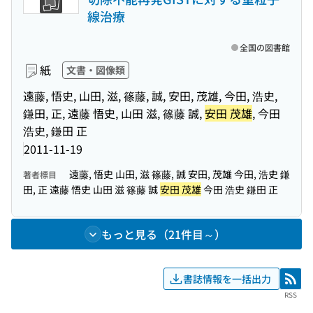
線治療
全国の図書館
紙
文書・図像類
遠藤, 悟史, 山田, 滋, 篠藤, 誠, 安田, 茂雄, 今田, 浩史,
鎌田, 正, 遠藤 悟史, 山田 滋, 篠藤 誠,
安田 茂雄
, 今田
浩史, 鎌田 正
2011-11-19
遠藤, 悟史 山田, 滋 篠藤, 誠 安田, 茂雄 今田, 浩史 鎌
著者標目
田, 正 遠藤 悟史 山田 滋 篠藤 誠
安田 茂雄
今田 浩史 鎌田 正
もっと見る（21件目～）
書誌情報を一括出力
RSS
RSS