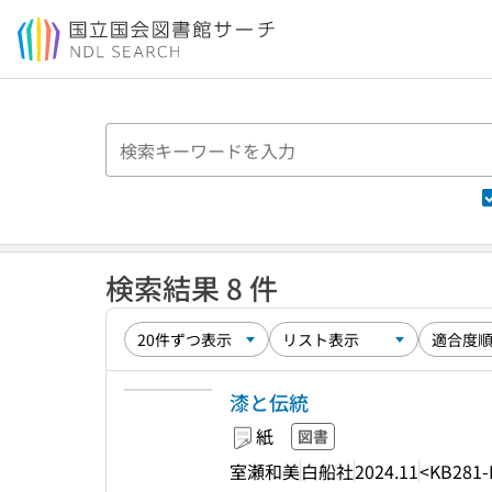
本文へ移動
検索結果 8 件
漆と伝統
紙
図書
室瀬和美
白船社
2024.11
<KB281-