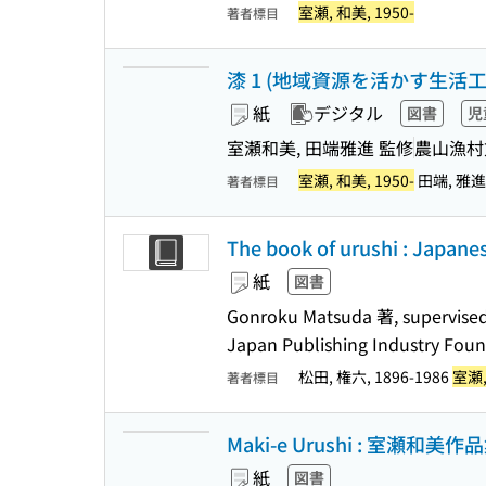
室瀬, 和美, 1950-
著者標目
漆 1 (地域資源を活かす生活
紙
デジタル
図書
児
室瀬和美, 田端雅進 監修
農山漁村
室瀬, 和美, 1950-
田端, 雅進
著者標目
The book of urushi : Japane
紙
図書
Gonroku Matsuda 著, supervised
Japan Publishing Industry Foun
松田, 権六, 1896-1986
室瀬,
著者標目
Maki-e Urushi : 室瀬和美作
紙
図書