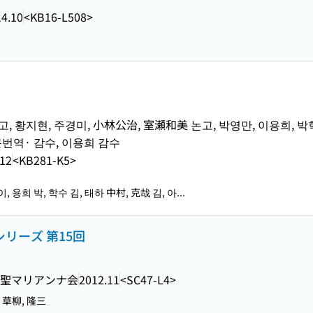
4.10
<KB16-L508>
고, 황지현, 주경미, 小林公治, 室瀬和美 논고, 박영만, 이용희, 
p 영문번역· 감수, 이용희 감수
.12
<KB281-K5>
이, 용희 박, 학수 김, 태하 中村, 克哉 김, 아...
シリーズ 第15回
聖マリアンナ会
2012.11
<SC47-L4>
 草柳, 隆三