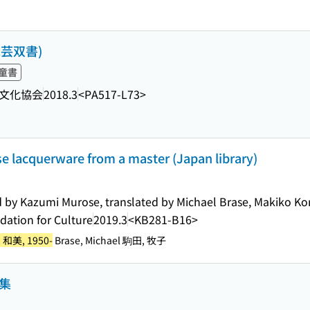
工芸双書)
童書
文化協会
2018.3
<PA517-L73>
se lacquerware from a master (Japan library)
 by Kazumi Murose, translated by Michael Brase, Makiko K
dation for Culture
2019.3
<KB281-B16>
 和美, 1950-
Brase, Michael 駒田, 牧子
品集