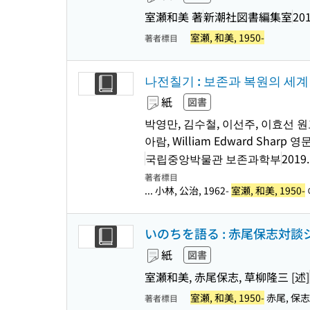
室瀬和美 著
新潮社図書編集室
201
室瀬, 和美, 1950-
著者標目
나전칠기 : 보존과 복원의 세계
紙
図書
박영만, 김수철, 이선주, 이효선 원
아람, William Edward Shar
국립중앙박물관 보존과학부
2019
著者標目
... 小林, 公治, 1962-
室瀬, 和美, 1950-
いのちを語る : 赤尾保志対談
紙
図書
室瀬和美, 赤尾保志, 草柳隆三 [述]
室瀬, 和美, 1950-
赤尾, 保志
著者標目