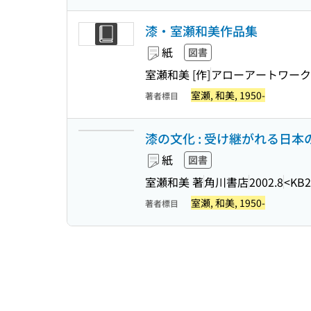
漆・室瀬和美作品集
紙
図書
室瀬和美 [作]
アローアートワーク
室瀬, 和美, 1950-
著者標目
漆の文化 : 受け継がれる日本の美 
紙
図書
室瀬和美 著
角川書店
2002.8
<KB2
室瀬, 和美, 1950-
著者標目