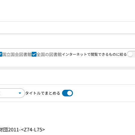
国立国会図書館
全国の図書館
インターネットで閲覧できるものに絞る
タイトルでまとめる
財団
2011-
<Z74-L75>