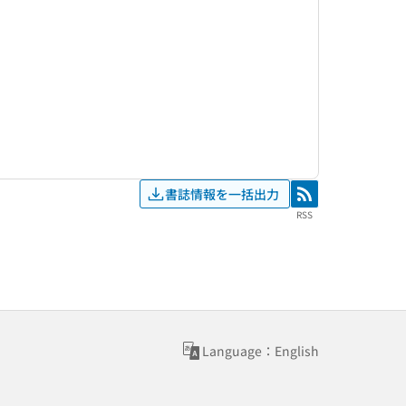
書誌情報を一括出力
RSS
RSS
Language：English