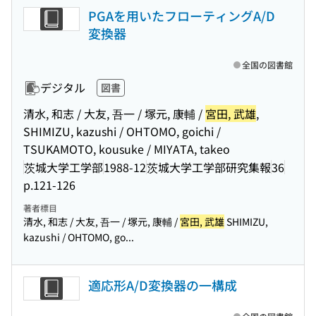
PGAを用いたフローティングA/D
変換器
全国の図書館
デジタル
図書
清水, 和志 / 大友, 吾一 / 塚元, 康輔 /
宮田, 武雄
,
SHIMIZU, kazushi / OHTOMO, goichi /
TSUKAMOTO, kousuke / MIYATA, takeo
茨城大学工学部
1988-12
茨城大学工学部研究集報
36
p.121-126
著者標目
清水, 和志 / 大友, 吾一 / 塚元, 康輔 /
宮田, 武雄
SHIMIZU,
kazushi / OHTOMO, go...
適応形A/D変換器の一構成