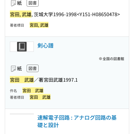
紙
図書
宮田, 武雄
, 茨城大学
1996-1998
<Y151-H08650478>
宮田, 武雄
著者標目
剣心譜
全国の図書館
紙
図書
宮田 武雄
／著
宮田武雄
1997.1
宮田 武雄
件名
宮田 武雄
著者標目
速解電子回路 : アナログ回路の基
礎と設計