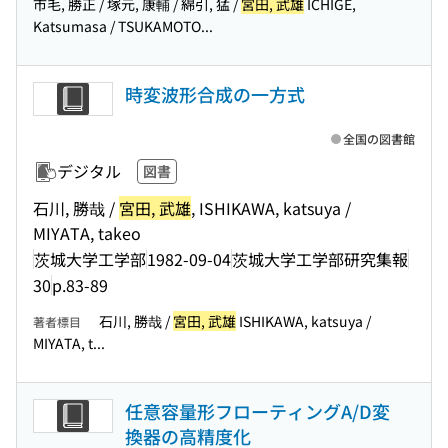
市毛, 勝正 / 塚元, 康輔 / 綿引, 猛 /
宮田, 武雄
ICHIGE,
Katsumasa / TSUKAMOTO...
時変波形合成の一方式
全国の図書館
デジタル
図書
石川, 勝哉 /
宮田, 武雄
, ISHIKAWA, katsuya /
MIYATA, takeo
茨城大学工学部
1982-09-04
茨城大学工学部研究集報
30
p.83-89
石川, 勝哉 /
宮田, 武雄
ISHIKAWA, katsuya /
著者標目
MIYATA, t...
任意容量形フローティングA/D変
換器の高精度化