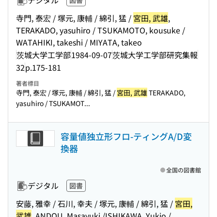
デジタル
図書
寺門, 泰宏 / 塚元, 康輔 / 綿引, 猛 /
宮田, 武雄
,
TERAKADO, yasuhiro / TSUKAMOTO, kousuke /
WATAHIKI, takeshi / MIYATA, takeo
茨城大学工学部
1984-09-07
茨城大学工学部研究集報
32
p.175-181
著者標目
寺門, 泰宏 / 塚元, 康輔 / 綿引, 猛 /
宮田, 武雄
TERAKADO,
yasuhiro / TSUKAMOT...
容量値独立形フロ-ティングA/D変
換器
全国の図書館
デジタル
図書
安藤, 雅幸 / 石川, 幸夫 / 塚元, 康輔 / 綿引, 猛 /
宮田,
武雄
, ANDOU, Masayuki /ISHIKAWA, Yukio /