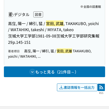
全国の図書館
デジタル
図書
高窪, 陽一 / 綿引, 猛 /
宮田, 武雄
, TAKAKUBO, yoichi
/ WATAHIKI, takeshi / MIYATA, takeo
茨城大学工学部
1981-09-08
茨城大学工学部研究集報
29
p.145-151
高窪, 陽一 / 綿引, 猛 /
宮田, 武雄
TAKAKUBO,
著者標目
yoichi / WATAHIKI, ...
もっと見る（21件目～）
書誌情報を一括出力
RSS
RSS