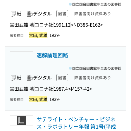
国立国会図書館
全国の図書館
紙
デジタル
図書
障害者向け資料あり
宮田武雄 著
コロナ社
1991.12
<ND386-E162>
宮田, 武雄
, 1939-
著者標目
速解論理回路
国立国会図書館
全国の図書館
紙
デジタル
図書
障害者向け資料あり
宮田武雄 著
コロナ社
1987.4
<M157-42>
宮田, 武雄
, 1939-
著者標目
サテライト・ベンチャー・ビジネ
ス・ラボラトリー年報 第1号(平成