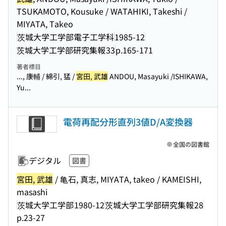
TSUKAMOTO, Kousuke / WATAHIKI, Takeshi /
MIYATA, Takeo
茨城大学工学部電子工学科
1985-12
茨城大学工学部研究集報
33
p.165-171
著者標目
..., 康輔 / 綿引, 猛 /
宮田, 武雄
ANDOU, Masayuki /ISHIKAWA,
Yu...
電荷再配分形直列3値D/A変換器
全国の図書館
デジタル
図書
宮田, 武雄
/ 亀石, 真志, MIYATA, takeo / KAMEISHI,
masashi
茨城大学工学部
1980-12
茨城大学工学部研究集報
28
p.23-27