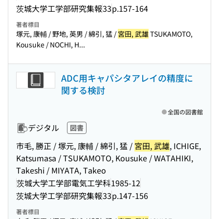
茨城大学工学部研究集報
33
p.157-164
著者標目
塚元, 康輔 / 野地, 英男 / 綿引, 猛 /
宮田, 武雄
TSUKAMOTO,
Kousuke / NOCHI, H...
ADC用キャパシタアレイの精度に
関する検討
全国の図書館
デジタル
図書
市毛, 勝正 / 塚元, 康輔 / 綿引, 猛 /
宮田, 武雄
, ICHIGE,
Katsumasa / TSUKAMOTO, Kousuke / WATAHIKI,
Takeshi / MIYATA, Takeo
茨城大学工学部電気工学科
1985-12
茨城大学工学部研究集報
33
p.147-156
著者標目