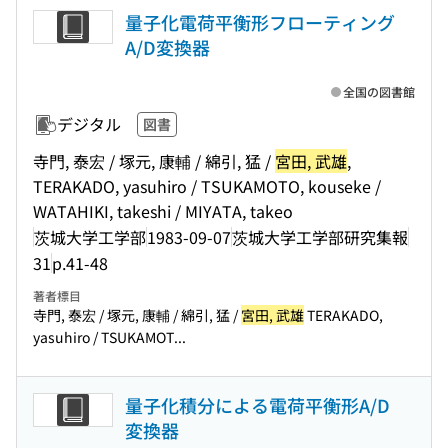
量子化電荷平衡形フローティング
A/D変換器
全国の図書館
デジタル
図書
寺門, 泰宏 / 塚元, 康輔 / 綿引, 猛 /
宮田, 武雄
,
TERAKADO, yasuhiro / TSUKAMOTO, kouseke /
WATAHIKI, takeshi / MIYATA, takeo
茨城大学工学部
1983-09-07
茨城大学工学部研究集報
31
p.41-48
著者標目
寺門, 泰宏 / 塚元, 康輔 / 綿引, 猛 /
宮田, 武雄
TERAKADO,
yasuhiro / TSUKAMOT...
量子化積分による電荷平衡形A/D
変換器