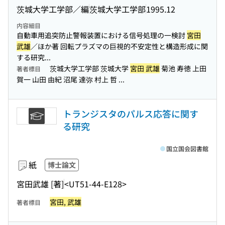
茨城大学工学部／編
茨城大学工学部
1995.12
内容細目
自動車用追突防止警報装置における信号処理の一検討
宮田
武雄
／ほか著 回転プラズマの巨視的不安定性と構造形成に関
する研究...
茨城大学工学部 茨城大学
宮田 武雄
菊池 寿徳 上田
著者標目
賀一 山田 由紀 沼尾 達弥 村上 哲 ...
トランジスタのパルス応答に関す
る研究
国立国会図書館
紙
博士論文
宮田武雄 [著]
<UT51-44-E128>
宮田, 武雄
著者標目