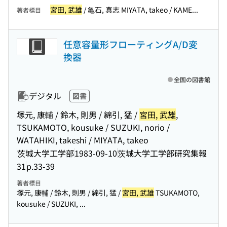
宮田, 武雄
/ 亀石, 真志 MIYATA, takeo / KAME...
著者標目
任意容量形フローティングA/D変
換器
全国の図書館
デジタル
図書
塚元, 康輔 / 鈴木, 則男 / 綿引, 猛 /
宮田, 武雄
,
TSUKAMOTO, kousuke / SUZUKI, norio /
WATAHIKI, takeshi / MIYATA, takeo
茨城大学工学部
1983-09-10
茨城大学工学部研究集報
31
p.33-39
著者標目
塚元, 康輔 / 鈴木, 則男 / 綿引, 猛 /
宮田, 武雄
TSUKAMOTO,
kousuke / SUZUKI, ...