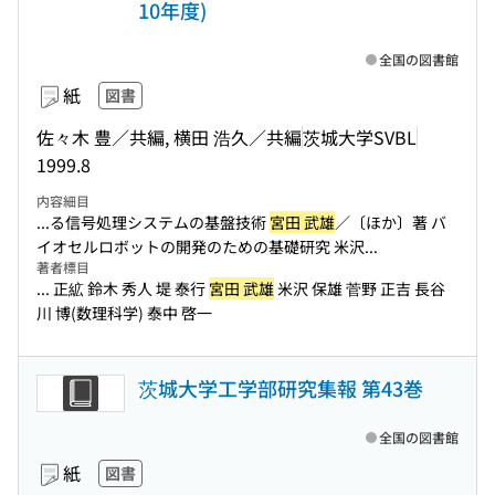
10年度)
全国の図書館
紙
図書
佐々木 豊／共編, 横田 浩久／共編
茨城大学SVBL
1999.8
内容細目
...る信号処理システムの基盤技術
宮田 武雄
／〔ほか〕著 バ
イオセルロボットの開発のための基礎研究 米沢...
著者標目
... 正絋 鈴木 秀人 堤 泰行
宮田 武雄
米沢 保雄 菅野 正吉 長谷
川 博(数理科学) 泰中 啓一
茨城大学工学部研究集報 第43巻
全国の図書館
紙
図書