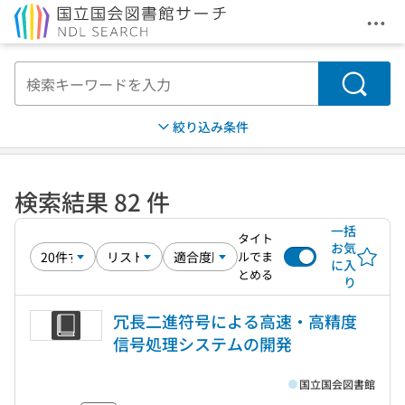
メニ
本文へ移動
検索
絞り込み条件
検索結果 82 件
一括
タイト
お気
ルでま
に入
とめる
り
冗長二進符号による高速・高精度
信号処理システムの開発
国立国会図書館