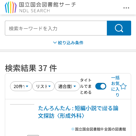
メニ
本文へ移動
検索
絞り込み条件
検索結果 37 件
一括
タイト
お気
ルでま
に入
とめる
り
たんろんたん : 短編小説で綴る論
文探訪〈形成外科〉
国立国会図書館
全国の図書館