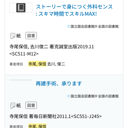
ストーリーで身につく外科センス
: スキマ時間でスキルMAX!
国立国会図書館
全国の図書館
紙
図書
寺尾保信, 去川俊二 著
克誠堂出版
2019.11
<SC511-M12>
寺尾, 保信
去川, 俊二
著者標目
再建手術、承ります
国立国会図書館
全国の図書館
紙
図書
寺尾保信 著
毎日新聞社
2011.1
<SC551-J245>
寺尾, 保信
著者標目