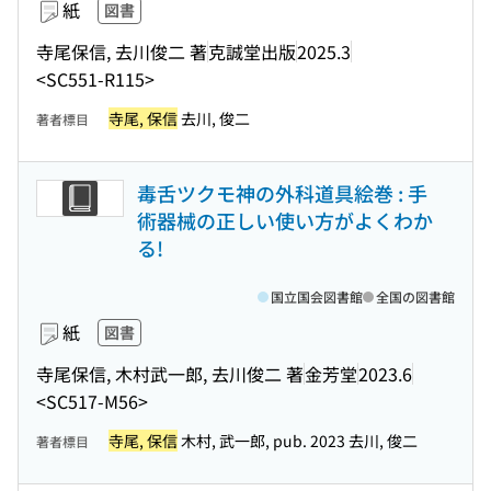
紙
図書
寺尾保信, 去川俊二 著
克誠堂出版
2025.3
<SC551-R115>
寺尾, 保信
去川, 俊二
著者標目
毒舌ツクモ神の外科道具絵巻 : 手
術器械の正しい使い方がよくわか
る!
国立国会図書館
全国の図書館
紙
図書
寺尾保信, 木村武一郎, 去川俊二 著
金芳堂
2023.6
<SC517-M56>
寺尾, 保信
木村, 武一郎, pub. 2023 去川, 俊二
著者標目