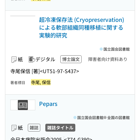
超冷凍保存法 (Cryopreservation)
による軟部組織同種移植に関する
実験的研究
国立国会図書館
紙
デジタル
博士論文
障害者向け資料あり
寺尾保信 [著]
<UT51-97-S437>
寺尾, 保信
著者標目
Pepars
国立国会図書館
全国の図書館
紙
雑誌
雑誌タイトル
全日本病院出版会
2005-
<Z74-G390>