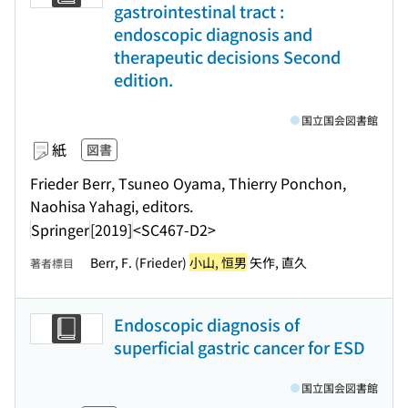
gastrointestinal tract :
endoscopic diagnosis and
therapeutic decisions Second
edition.
国立国会図書館
紙
図書
Frieder Berr, Tsuneo Oyama, Thierry Ponchon,
Naohisa Yahagi, editors.
Springer
[2019]
<SC467-D2>
Berr, F. (Frieder)
小山, 恒男
矢作, 直久
著者標目
Endoscopic diagnosis of
superficial gastric cancer for ESD
国立国会図書館