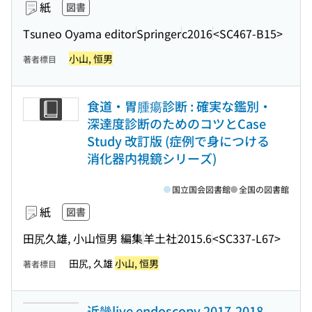
紙
図書
Tsuneo Oyama editor
Springer
c2016
<SC467-B15>
小山, 恒男
著者標目
食道・胃腫瘍診断 : 確実な鑑別・
深達度診断のためのコツとCase
Study 改訂版 (症例で身につける
消化器内視鏡シリーズ)
国立国会図書館
全国の図書館
紙
図書
田尻久雄, 小山恒男 編集
羊土社
2015.6
<SC337-L67>
田尻, 久雄
小山, 恒男
著者標目
近畿live endoscopy 2017-2018