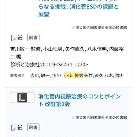
らなる挑戦 : 消化管ESDの課題と
展望
国立国会図書館
全国の図書館
紙
図書
吉川敏一 監修, 小山恒男, 矢作直久, 八木信明, 内藤裕
二 編
診断と治療社
2011.9
<SC471-L220>
吉川, 敏一, 1947-
小山, 恒男
矢作, 直久 八木, 信明
著者標目
消化管内視鏡治療のコツとポイン
ト 改訂第2版
国立国会図書館
全国の図書館
紙
図書