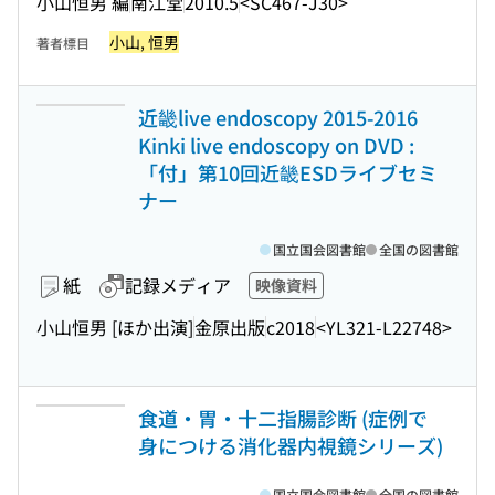
小山恒男 編
南江堂
2010.5
<SC467-J30>
小山, 恒男
著者標目
近畿live endoscopy 2015-2016
Kinki live endoscopy on DVD :
「付」第10回近畿ESDライブセミ
ナー
国立国会図書館
全国の図書館
紙
記録メディア
映像資料
小山恒男 [ほか出演]
金原出版
c2018
<YL321-L22748>
食道・胃・十二指腸診断 (症例で
身につける消化器内視鏡シリーズ)
国立国会図書館
全国の図書館