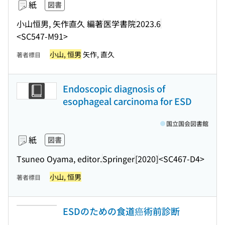
紙
図書
小山恒男, 矢作直久 編著
医学書院
2023.6
<SC547-M91>
小山, 恒男
矢作, 直久
著者標目
Endoscopic diagnosis of
esophageal carcinoma for ESD
国立国会図書館
紙
図書
Tsuneo Oyama, editor.
Springer
[2020]
<SC467-D4>
小山, 恒男
著者標目
ESDのための食道癌術前診断