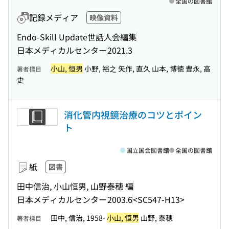
全国の図書館
記録メディア
映像資料
Endo-Skill Update世話人会編集
日本メディカルセンター
2021.3
小山, 恒男
小野, 裕之 矢作, 直久 山本, 博徳 豊永, 高
著者標目
史
消化管内視鏡治療のコツとポイン
ト
国立国会図書館
全国の図書館
紙
図書
田中信治, 小山恒男, 山野泰穂 編
日本メディカルセンター
2003.6
<SC547-H13>
田中, 信治, 1958-
小山, 恒男
山野, 泰穂
著者標目