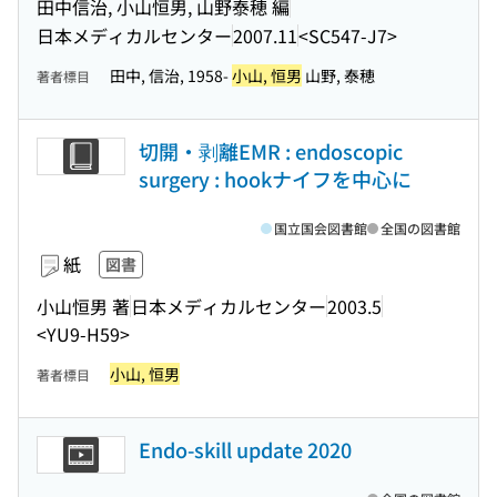
田中信治, 小山恒男, 山野泰穂 編
日本メディカルセンター
2007.11
<SC547-J7>
田中, 信治, 1958-
小山, 恒男
山野, 泰穂
著者標目
切開・剥離EMR : endoscopic
surgery : hookナイフを中心に
国立国会図書館
全国の図書館
紙
図書
小山恒男 著
日本メディカルセンター
2003.5
<YU9-H59>
小山, 恒男
著者標目
Endo-skill update 2020