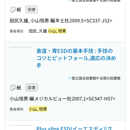
紙
図書
田尻久雄, 小山恒男 編
羊土社
2009.5
<SC337-J52>
田尻, 久雄
小山, 恒男
著者標目
食道・胃ESDの基本手技 : 手技の
コツとピットフォール,適応の決め
手
国立国会図書館
全国の図書館
紙
図書
小山恒男 編
メジカルビュー社
2007.1
<SC547-H57>
小山, 恒男
著者標目
Plvs vltre ESD(イーエスディ)!さ