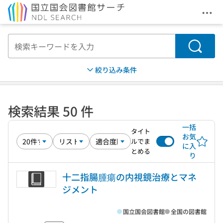
メニ
本文へ移動
検索
絞り込み条件
検索結果 50 件
一括
タイト
お気
ルでま
に入
とめる
り
十二指腸腫瘍の内視鏡治療とマネ
ジメント
国立国会図書館
全国の図書館