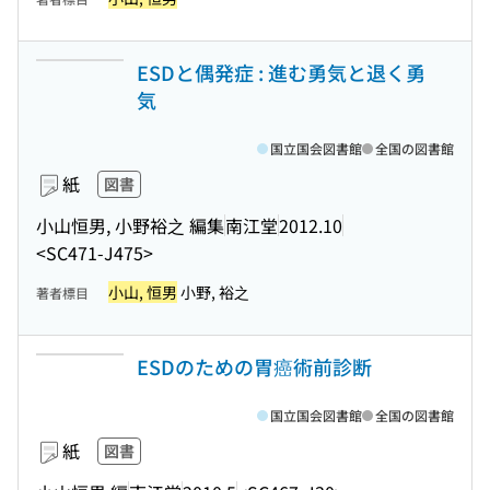
ESDと偶発症 : 進む勇気と退く勇
気
国立国会図書館
全国の図書館
紙
図書
小山恒男, 小野裕之 編集
南江堂
2012.10
<SC471-J475>
小山, 恒男
小野, 裕之
著者標目
ESDのための胃癌術前診断
国立国会図書館
全国の図書館
紙
図書