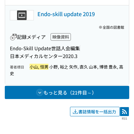
Endo-skill update 2019
全国の図書館
記録メディア
映像資料
Endo-Skill Update世話人会編集
日本メディカルセンター
2020.3
小山, 恒男
小野, 裕之 矢作, 直久 山本, 博徳 豊永, 高
著者標目
史
もっと見る（21件目～）
書誌情報を一括出力
RSS
RSS