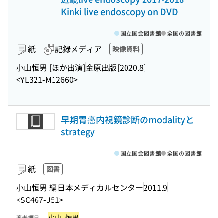
Kinki live endoscopy on DVD
国立国会図書館
全国の図書館
紙
記録メディア
映像資料
小山恒男 [ほか出演]
金原出版
[2020.8]
<YL321-M12660>
早期胃癌内視鏡診断のmodalityと
strategy
国立国会図書館
全国の図書館
紙
図書
小山恒男 編
日本メディカルセンター
2011.9
<SC467-J51>
小山, 恒男
著者標目