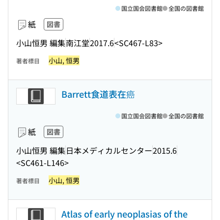
国立国会図書館
全国の図書館
紙
図書
小山恒男 編集
南江堂
2017.6
<SC467-L83>
小山, 恒男
著者標目
Barrett食道表在癌
国立国会図書館
全国の図書館
紙
図書
小山恒男 編集
日本メディカルセンター
2015.6
<SC461-L146>
小山, 恒男
著者標目
Atlas of early neoplasias of the