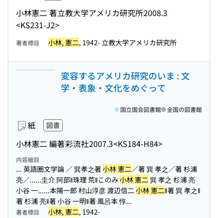
小林憲二 著
立教大学アメリカ研究所
2008.3
<KS231-J2>
小林, 憲二
, 1942- 立教大学アメリカ研究所
著者標目
変容するアメリカ研究のいま : 文
学・表象・文化をめぐって
国立国会図書館
全国の図書館
紙
図書
小林憲二 編著
彩流社
2007.3
<KS184-H84>
内容細目
... 英語圏文学論 ／ 巽孝之著
小林 憲二
／著 巽 孝之／著 杉浦
亮／...
...圭介 阿部‖珠理 荒‖このみ
小林 憲二
巽 孝之 杉浦 亮
小谷 一...
...本陽一郎 村山淳彦 渡辺信二
小林 憲二
‖著 巽 孝之‖
著 杉浦 亮‖著 小谷 一明‖著 風呂本 惇...
小林, 憲二
, 1942-
著者標目