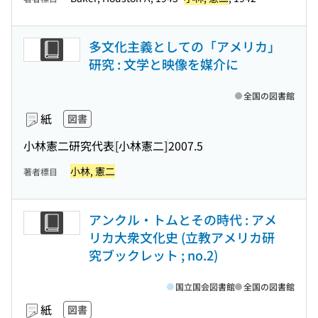
多文化主義としての「アメリカ」
研究 : 文学と映像を媒介に
全国の図書館
紙
図書
小林憲二研究代表
[小林憲二]
2007.5
小林, 憲二
著者標目
アンクル・トムとその時代 : アメ
リカ大衆文化史 (立教アメリカ研
究ブックレット ; no.2)
国立国会図書館
全国の図書館
紙
図書