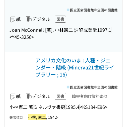
国立国会図書館
全国の図書館
紙
デジタル
図書
Joan McConnell [著], 小林憲二 註解
成美堂
1997.1
<Y45-3256>
アメリカ文化のいま : 人種・ジェ
ンダー・階級 (Minerva21世紀ライ
ブラリー ; 16)
国立国会図書館
全国の図書館
紙
デジタル
図書
障害者向け資料あり
小林憲二 著
ミネルヴァ書房
1995.4
<KS184-E96>
小林, 憲二
, 1942-
著者標目