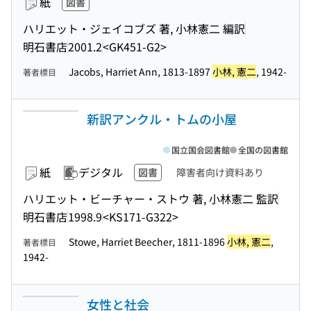
紙
図書
ハリエット・ジェイコブズ 著, 小林憲二 編訳
明石書店
2001.2
<GK451-G2>
Jacobs, Harriet Ann, 1813-1897
小林, 憲二
, 1942-
著者標目
新訳アンクル・トムの小屋
国立国会図書館
全国の図書館
紙
デジタル
図書
障害者向け資料あり
ハリエット・ビーチャー・ストウ 著, 小林憲二 監訳
明石書店
1998.9
<KS171-G322>
Stowe, Harriet Beecher, 1811-1896
小林, 憲二
,
著者標目
1942-
女性と社会