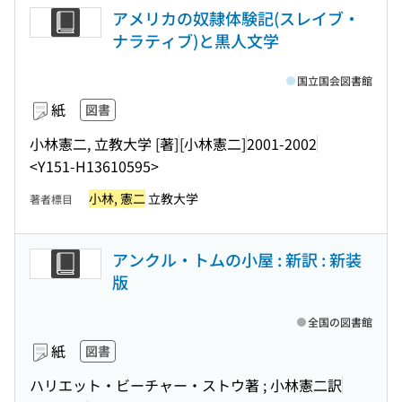
アメリカの奴隷体験記(スレイブ・
ナラティブ)と黒人文学
国立国会図書館
紙
図書
小林憲二, 立教大学 [著]
[小林憲二]
2001-2002
<Y151-H13610595>
小林, 憲二
立教大学
著者標目
アンクル・トムの小屋 : 新訳 : 新装
版
全国の図書館
紙
図書
ハリエット・ビーチャー・ストウ著 ; 小林憲二訳