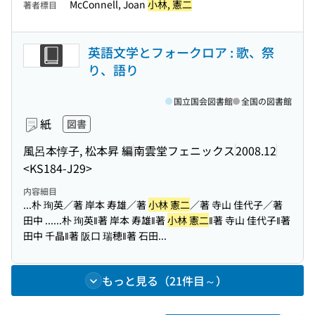
McConnell, Joan
小林, 憲二
著者標目
英語文学とフォークロア : 歌、祭
り、語り
国立国会図書館
全国の図書館
紙
図書
風呂本惇子, 松本昇 編
南雲堂フェニックス
2008.12
<KS184-J29>
内容細目
...朴 珣英／著 岸本 寿雄／著
小林 憲二
／著 寺山 佳代子／著
田中 ...
...朴 珣英‖著 岸本 寿雄‖著
小林 憲二
‖著 寺山 佳代子‖著
田中 千晶‖著 阪口 瑞穂‖著 石田...
もっと見る（21件目～）