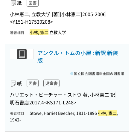
紙
図書
小林憲二, 立教大学 [著]
[小林憲二]
2005-2006
<Y151-H17520208>
小林, 憲二
立教大学
著者標目
アンクル・トムの小屋 : 新訳 新装
版
国立国会図書館
全国の図書館
紙
図書
児童書
ハリエット・ビーチャー・ストウ 著, 小林憲二 訳
明石書店
2017.4
<KS171-L248>
Stowe, Harriet Beecher, 1811-1896
小林, 憲二
,
著者標目
1942-