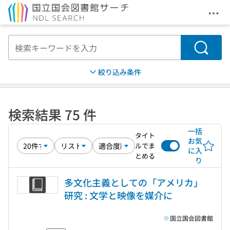
メニ
本文へ移動
検索
絞り込み条件
検索結果 75 件
一括
タイト
お気
ルでま
に入
とめる
り
多文化主義としての「アメリカ」
研究 : 文学と映像を媒介に
国立国会図書館