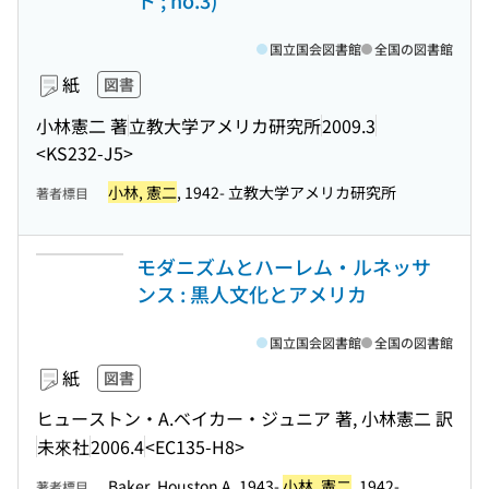
ト ; no.3)
国立国会図書館
全国の図書館
紙
図書
小林憲二 著
立教大学アメリカ研究所
2009.3
<KS232-J5>
小林, 憲二
, 1942- 立教大学アメリカ研究所
著者標目
モダニズムとハーレム・ルネッサ
ンス : 黒人文化とアメリカ
国立国会図書館
全国の図書館
紙
図書
ヒューストン・A.ベイカー・ジュニア 著, 小林憲二 訳
未來社
2006.4
<EC135-H8>
Baker, Houston A, 1943-
小林, 憲二
, 1942-
著者標目