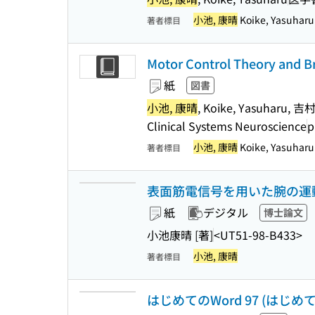
小池, 康晴
Koike, Yasuharu
著者標目
Motor Control Theory and B
紙
図書
小池, 康晴
, Koike, Yasuharu, 吉
Clinical Systems Neuroscience
p
小池, 康晴
Koike, Yasuhar
著者標目
表面筋電信号を用いた腕の運
紙
デジタル
博士論文
小池康晴 [著]
<UT51-98-B433>
小池, 康晴
著者標目
はじめてのWord 97 (はじめて