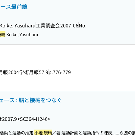
ェース最前線
 Koike, Yasuharu
工業調査会
2007-06
No.
康晴
Koike, Yasuharu
月報
2004
学術月報
57 9
p.776-779
ース : 脳と機械をつなぐ
社
2007.9
<SC364-H246>
の活動と運動の推定
小池 康晴
／著 運動計画と運動指令の疎表...
...ら