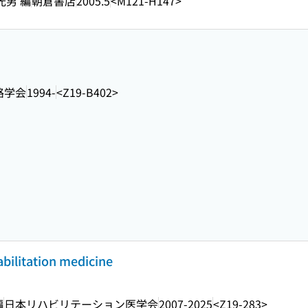
光男 編
朝倉書店
2005.5
<M121-H147>
路学会
1994-
<Z19-B402>
abilitation medicine
編
日本リハビリテーション医学会
2007-2025
<Z19-283>