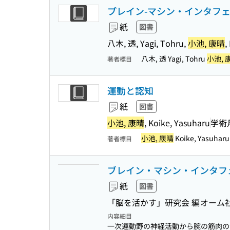
プレイン-マシン・インタフ
紙
図書
八木, 透, Yagi, Tohru,
小池, 康晴
,
八木, 透 Yagi, Tohru
小池, 
著者標目
運動と認知
紙
図書
小池, 康晴
, Koike, Yasuharu
学術
小池, 康晴
Koike, Yasuharu
著者標目
ブレイン・マシン・インタフェ
紙
図書
「脳を活かす」研究会 編
オーム
内容細目
一次運動野の神経活動から腕の筋肉