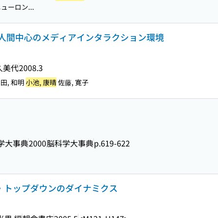
ーロン...
人間中心のメディアインタラクション環境
久美代
2008.3
山田, 和明
小池, 康晴
佐藤, 寛子
学大事典
2000
脳科学大事典
p.619-622
プ・トップダウンのダイナミクス