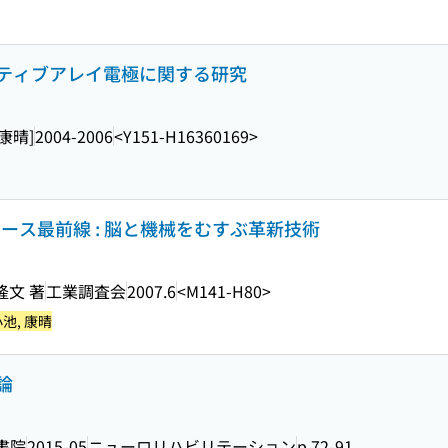
ティブアレイ電極に関する研究
康晴]
2004-2006
<Y151-H16360169>
ース最前線 : 脳と機械をむすぶ革新技術
隆文 著
工業調査会
2007.6
<M141-H80>
池, 康晴
論
書院
2015-05
ニューロリハビリテーション
p.72-91