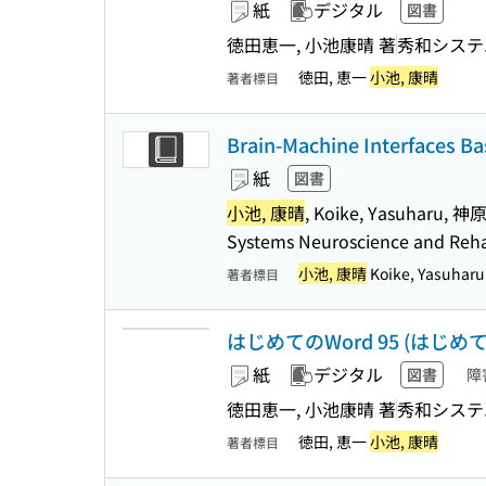
紙
デジタル
図書
徳田恵一, 小池康晴 著
秀和システ
徳田, 恵一
小池, 康晴
著者標目
Brain-Machine Interfaces B
紙
図書
小池, 康晴
, Koike, Yasuharu, 神
Systems Neuroscience and Reha
小池, 康晴
Koike, Yasuhar
著者標目
はじめてのWord 95 (はじめて
紙
デジタル
図書
障
徳田恵一, 小池康晴 著
秀和システ
徳田, 恵一
小池, 康晴
著者標目