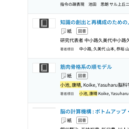
指令の疎表現 池田 思朗 サル上丘ニュ
知識の創出と再構成のための
紙
図書
研究代表者 中小路久美代
中小路
中小路, 久美代 山本, 恭裕 
著者標目
筋肉骨格系の順モデル
紙
図書
小池, 康晴
, Koike, Yasuharu
脳科
小池, 康晴
Koike, Yasuharu
著者標目
脳の計算機構 : ボトムアッ
紙
図書