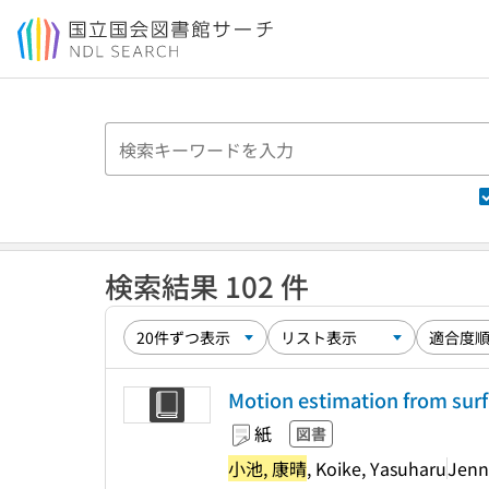
本文へ移動
検索結果 102 件
Motion estimation from surf
紙
図書
小池, 康晴
, Koike, Yasuharu
Jenn