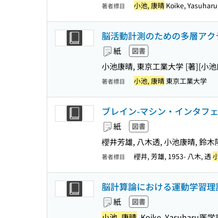
小池, 康晴
Koike, Yasuharu
著者標目
脳活動計測のための多層アク
紙
図書
小池康晴, 東京工業大学 [著]
[小池
小池, 康晴
東京工業大学
著者標目
ブレイン-マシン・インタフェ
紙
図書
櫻井芳雄, 八木透, 小池康晴, 鈴木
櫻井, 芳雄, 1953- 八木, 透
小
著者標目
脳計算論における運動学習理
紙
図書
小池, 康晴
, Koike, Yasuharu
医学