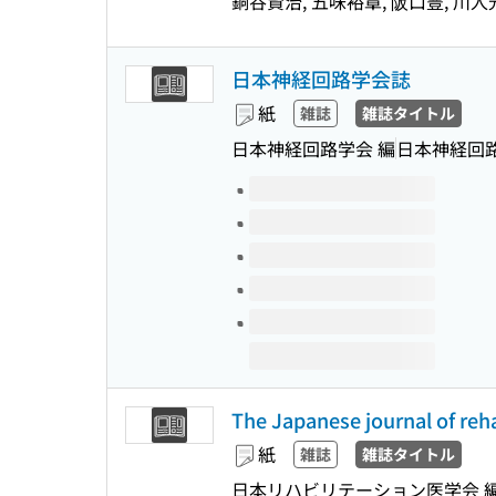
銅谷賢治, 五味裕章, 阪口豊, 川人
日本神経回路学会誌
紙
雑誌
雑誌タイトル
日本神経回路学会 編
日本神経回
このタイトルの巻号
The Japanese journal of reh
紙
雑誌
雑誌タイトル
日本リハビリテーション医学会 