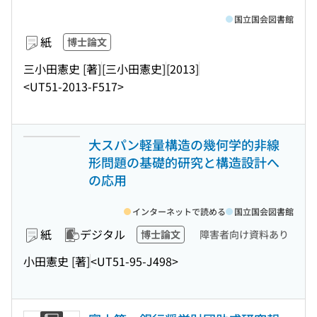
国立国会図書館
紙
博士論文
三小田憲史 [著]
[三小田憲史]
[2013]
<UT51-2013-F517>
大スパン軽量構造の幾何学的非線
形問題の基礎的研究と構造設計へ
の応用
インターネットで読める
国立国会図書館
紙
デジタル
博士論文
障害者向け資料あり
小田憲史 [著]
<UT51-95-J498>