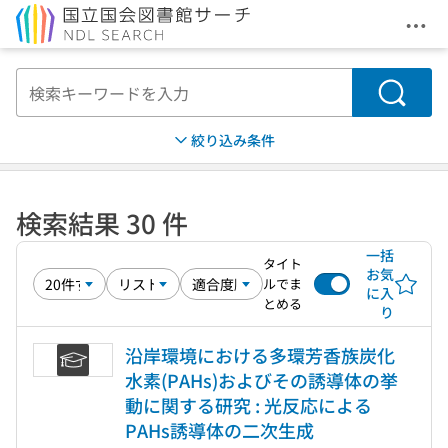
メニ
本文へ移動
検索
絞り込み条件
検索結果 30 件
一括
タイト
お気
ルでま
に入
とめる
り
沿岸環境における多環芳香族炭化
水素(PAHs)およびその誘導体の挙
動に関する研究 : 光反応による
PAHs誘導体の二次生成