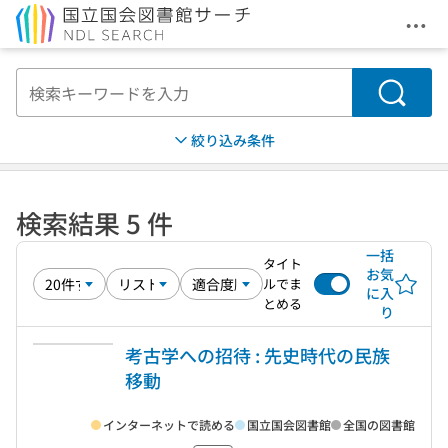
メニ
本文へ移動
検索
絞り込み条件
検索結果 5 件
一括
タイト
お気
ルでま
に入
とめる
り
考古学への招待 : 先史時代の民族
移動
インターネットで読める
国立国会図書館
全国の図書館