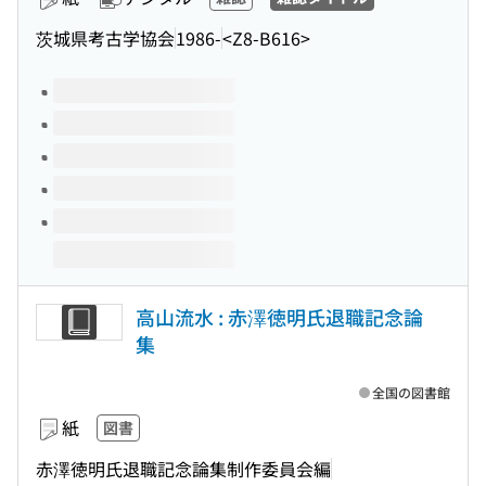
茨城県考古学協会
1986-
<Z8-B616>
このタイトルの巻号
高山流水 : 赤澤徳明氏退職記念論
集
全国の図書館
紙
図書
赤澤徳明氏退職記念論集制作委員会編