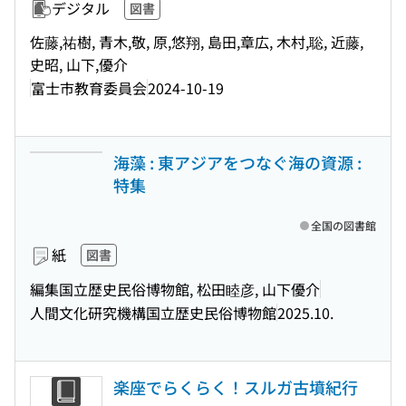
デジタル
図書
佐藤,祐樹, 青木,敬, 原,悠翔, 島田,章広, 木村,聡, 近藤,
史昭, 山下,優介
富士市教育委員会
2024-10-19
海藻 : 東アジアをつなぐ海の資源 :
特集
全国の図書館
紙
図書
編集国立歴史民俗博物館, 松田睦彦, 山下優介
人間文化研究機構国立歴史民俗博物館
2025.10.
楽座でらくらく！スルガ古墳紀行