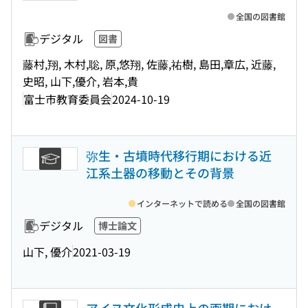
全国の図書館
デジタル
図書
藤村,翔, 木村,聡, 原,悠翔, 佐藤,祐樹, 島田,章広, 近藤,
史昭, 山下,優介, 岩本,貴
富士市教育委員会
2024-10-19
弥生・古墳時代移行期における近
江系土器の移動とその背景
インターネットで読める
全国の図書館
デジタル
博士論文
山下, 優介
2021-03-19