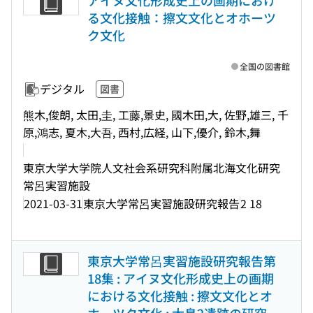
アイヌ文化形成史上の画期におけ
る文化接触：擦文文化とオホーツ
ク文化
全国の図書館
デジタル
図書
熊木,俊朗, 太田,圭, 工藤,景史, 國木田,大, 佐野,雄三, 千
原,鴻志, 夏木,大吾, 西村,広経, 山下,優介, 鈴木,舞
東京大学大学院人文社会系研究科附属北海文化研究
常呂実習施設
2021-03-31
東京大学常呂実習施設研究報告
2 18
東京大学常呂実習施設研究報告第
18集 : アイヌ文化形成史上の画期
における文化接触 : 擦文文化とオ