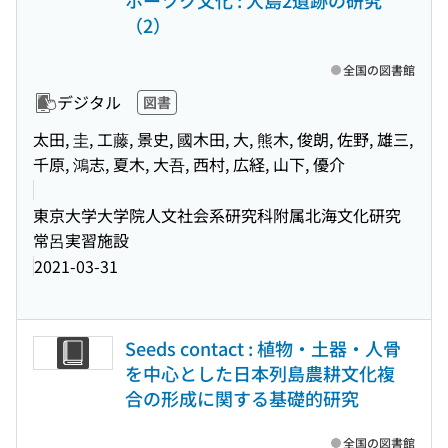
ホーツク文化 : 大島2遺跡の研究
（2）
全国の図書館
デジタル
図書
太田, 圭, 工藤, 景史, 國木田, 大, 熊木, 俊朗, 佐野, 雄三,
千原, 鴻志, 夏木, 大吾, 西村, 広経, 山下, 優介
東京大学大学院人文社会系研究科附属北海文化研究
常呂実習施設
2021-03-31
Seeds contact : 植物・土器・人骨
を中心とした日本列島農耕文化複
合の形成に関する基礎的研究
全国の図書館