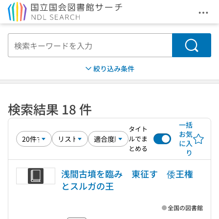
メニ
本文へ移動
検索
絞り込み条件
検索結果 18 件
一括
タイト
お気
ルでま
に入
とめる
り
浅間古墳を臨み 東征す 倭王権
とスルガの王
全国の図書館