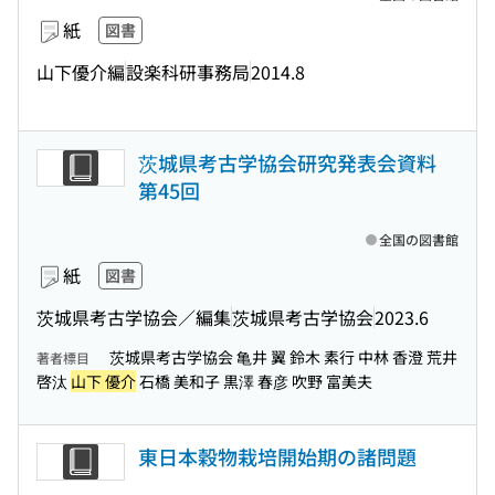
紙
図書
山下優介編
設楽科研事務局
2014.8
茨城県考古学協会研究発表会資料
第45回
全国の図書館
紙
図書
茨城県考古学協会／編集
茨城県考古学協会
2023.6
茨城県考古学協会 亀井 翼 鈴木 素行 中林 香澄 荒井
著者標目
啓汰
山下 優介
石橋 美和子 黒澤 春彦 吹野 富美夫
東日本穀物栽培開始期の諸問題