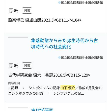
国立国会図書館
全国の図書館
紙
図書
設楽博己 編
雄山閣
2023.3
<GB111-M104>
集落動態からみた弥生時代から古
墳時代への社会変化
国立国会図書館
全国の図書館
紙
図書
古代学研究会 編
六一書房
2016.5
<GB115-L29>
内容細目
...記録 ： シンポジウムの記録
山下 優介
／作成 6月例会ミ
ニシンポジウムの記録 ： シンポジウムの記...
古代学研究