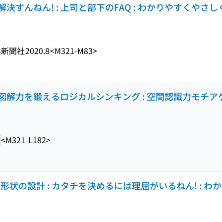
すんねん! : 上司と部下のFAQ : わかりやすくやさし
業新聞社
2020.8
<M321-M83>
解力を鍛えるロジカルシンキング : 空間認識力モチアゲ
1
<M321-L182>
状の設計 : カタチを決めるには理屈がいるねん! : わ