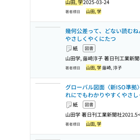
山田, 学
2025-03-24
山田, 学
著者標目
幾何公差って、どない読むねん! 
やさしくやくにたつ
紙
図書
山田学, 藤崎淳子 著
日刊工業新聞
山田, 学
藤崎, 淳子
著者標目
グローバル図面〈新ISO準拠〉
れにでもわかりやすくやさし
紙
図書
山田学 著
日刊工業新聞社
2021.5
山田, 学
著者標目