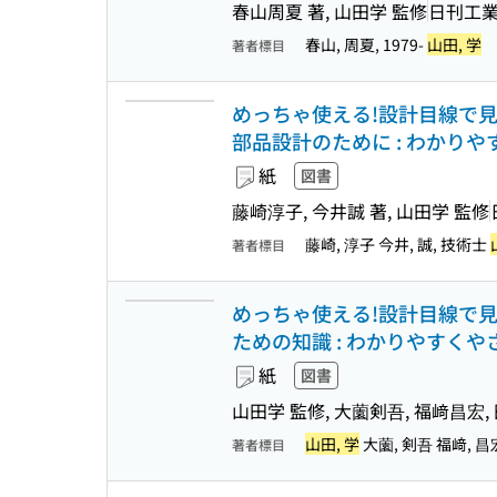
春山周夏 著, 山田学 監修
日刊工
春山, 周夏, 1979-
山田, 学
著者標目
めっちゃ使える!設計目線で見
部品設計のために : わかり
紙
図書
藤崎淳子, 今井誠 著, 山田学 監修
藤崎, 淳子 今井, 誠, 技術士
著者標目
めっちゃ使える!設計目線で見
ための知識 : わかりやすく
紙
図書
山田学 監修, 大薗剣吾, 福﨑昌宏,
山田, 学
大薗, 剣吾 福﨑, 昌宏, 
著者標目