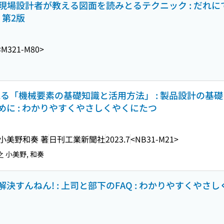
: 現場設計者が教える図面を読みとるテクニック : だれ
 第2版
<M321-M80>
る「機械要素の基礎知識と活用方法」 : 製品設計の基
に : わかりやすくやさしくやくにたつ
 小美野和奏 著
日刊工業新聞社
2023.7
<NB31-M21>
之 小美野, 和奏
すんねん! : 上司と部下のFAQ : わかりやすくやさし