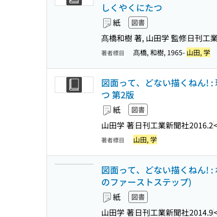
しくやくにたつ
紙
図書
髙橋和樹 著, 山田学 監修
日刊工
髙橋, 和樹, 1965-
山田, 学
著者標目
図面って、どない描くねん! 
つ 第2版
紙
図書
山田学 著
日刊工業新聞社
2016.2
山田, 学
著者標目
図面って、どない描くねん! 
のファーストステップ)
紙
図書
山田学 著
日刊工業新聞社
2014.9