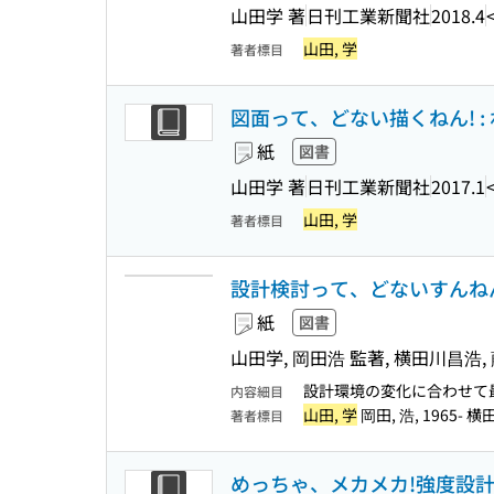
山田学 著
日刊工業新聞社
2018.4
山田, 学
著者標目
図面って、どない描くねん! : 
紙
図書
山田学 著
日刊工業新聞社
2017.1
山田, 学
著者標目
設計検討って、どないすんねん!
紙
図書
山田学, 岡田浩 監著, 横田川昌浩,
設計環境の変化に合わせて
内容細目
山田, 学
岡田, 浩, 1965- 横田
著者標目
めっちゃ、メカメカ!強度設計 