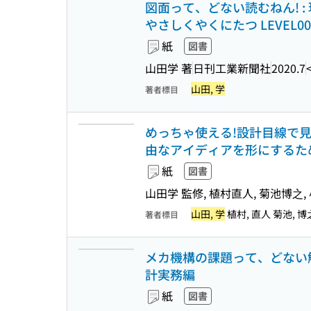
図面って、どない読むねん! 
やさしくやくにたつ LEVEL00
紙
図書
山田学 著
日刊工業新聞社
2020.7
山田, 学
著者標目
めっちゃ使える!設計目線で見
由なアイディアを形にするため
紙
図書
山田学 監修, 植村直人, 菊池博之,
山田, 学
植村, 直人 菊池, 博
著者標目
メカ機構の課題って、どない解決
計実務編
紙
図書