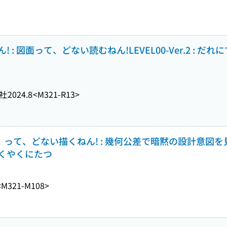
: 図面って、どない読むねん!LEVEL00-Ver.2 : だ
社
2024.8
<M321-R13>
って、どない描くねん! : 幾何公差で暗黙の設計意図を見
くやくにたつ
<M321-M108>