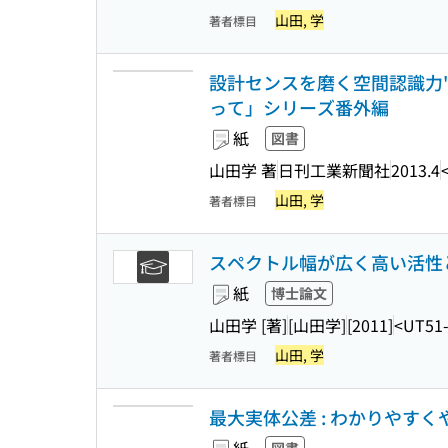
山田, 学
著者標目
設計センスを磨く空間認識力"モ
って」シリーズ番外編
紙
図書
山田学 著
日刊工業新聞社
2013.4
山田, 学
著者標目
スペクトル幅が広く高い活性
紙
博士論文
山田学 [著]
[山田学]
[2011]
<UT51-
山田, 学
著者標目
最大実体公差 : わかりやすくやさ