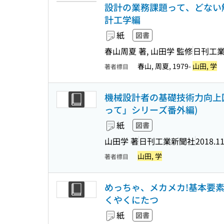
設計の業務課題って、どない解決
計工学編
紙
図書
春山周夏 著, 山田学 監修
日刊工
春山, 周夏, 1979-
山田, 学
著者標目
機械設計者の基礎技術力向上図
って」シリーズ番外編)
紙
図書
山田学 著
日刊工業新聞社
2018.1
山田, 学
著者標目
めっちゃ、メカメカ!基本要素形
くやくにたつ
紙
図書