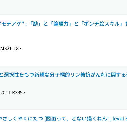
チアゲ" : 「勘」と「論理力」と「ポンチ絵スキル」をア
<M321-L8>
と選択性をもつ新規な分子標的リン糖抗がん剤に関する
2011-R339>
しくやくにたつ (図面って、どない描くねん! ; level 3