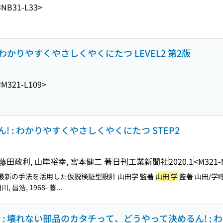
<NB31-L33>
わかりやすくやさしくやくにたつ LEVEL2 第2版
<M321-L109>
 : わかりやすくやさしくやくにたつ STEP2
 藤田政利, 山岸裕幸, 宮本健二 著
日刊工業新聞社
2020.1
<M321-
最新の手法を活用した仮説検証型設計 山田学 監著
山田 学
監著 山田/学
川, 昌浩, 1968- 藤...
: 壊れない部品のカタチって、どうやって決めるん! : 