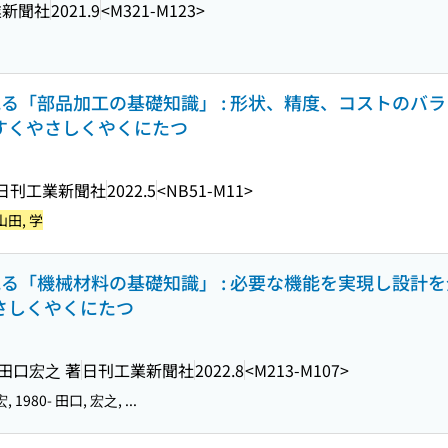
業新聞社
2021.9
<M321-M123>
る「部品加工の基礎知識」 : 形状、精度、コストのバ
やすくやさしくやくにたつ
日刊工業新聞社
2022.5
<NB51-M11>
山田, 学
る「機械材料の基礎知識」 : 必要な機能を実現し設計
やさしくやくにたつ
 田口宏之 著
日刊工業新聞社
2022.8
<M213-M107>
1980- 田口, 宏之, ...