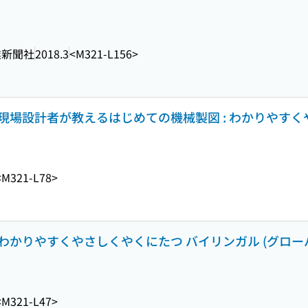
業新聞社
2018.3
<M321-L156>
: 現場設計者が教えるはじめての機械製図 : わかりやす
<M321-L78>
: わかりやすくやさしくやくにたつ バイリンガル (グロ
<M321-L47>