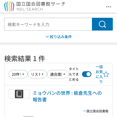
メニ
本文へ移動
検索
絞り込み条件
検索結果 1 件
一括
タイト
お気
ルでま
に入
とめる
り
ミョウバンの世界 : 板倉先生への
報告書
国立国会図書館