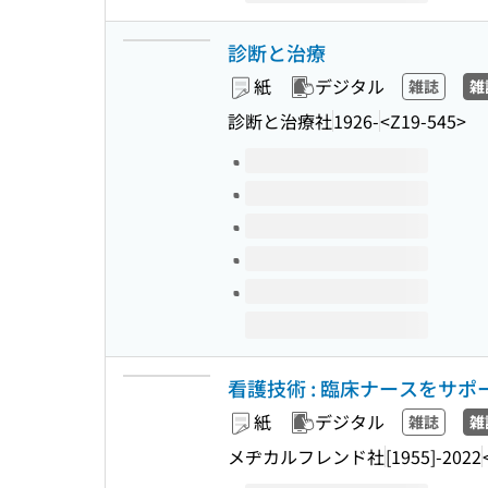
診断と治療
紙
デジタル
雑誌
雑
診断と治療社
1926-
<Z19-545>
このタイトルの巻号
看護技術 : 臨床ナースをサ
紙
デジタル
雑誌
雑
メヂカルフレンド社
[1955]-2022