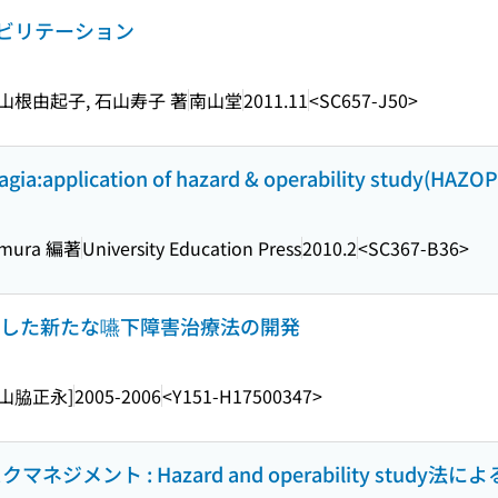
ビリテーション
 山根由起子, 石山寿子 著
南山堂
2011.11
<SC657-J50>
gia:application of hazard & operability study(HAZOP
omura 編著
University Education Press
2010.2
<SC367-B36>
CPG)を介した新たな嚥下障害治療法の開発
[山脇正永]
2005-2006
<Y151-H17500347>
ジメント : Hazard and operability study法