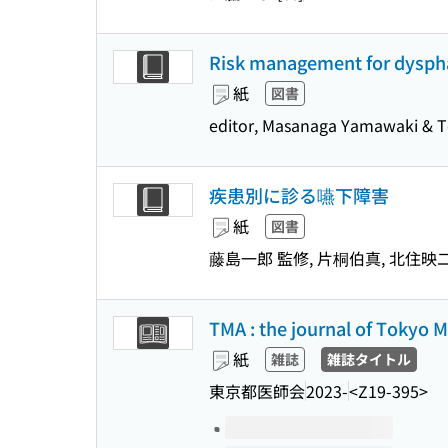
Risk management for dysphag
紙
図書
editor, Masanaga Yamawaki & 
疾患別に診る嚥下障害
紙
図書
藤島一郎 監修, 片桐伯真, 北住映二
TMA : the journal of Tokyo M
紙
雑誌
雑誌タイトル
東京都医師会
2023-
<Z19-395>
このタイトルの巻号