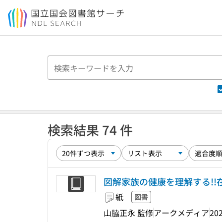
本文へ移動
検索結果 74 件
図解家族の健康を理解する!
紙
図書
山脇正永 監修
アークメディア
202