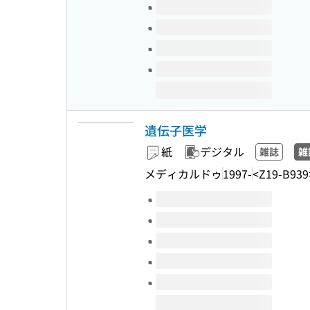
遺伝子医学
紙
デジタル
雑誌
雑
メディカルドゥ
1997-
<Z19-B939
このタイトルの巻号