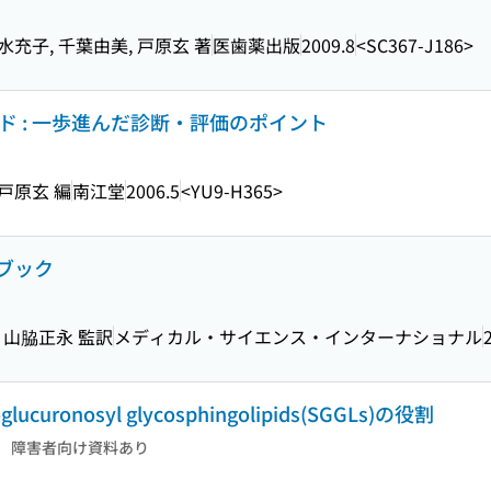
清水充子, 千葉由美, 戸原玄 著
医歯薬出版
2009.8
<SC367-J186>
ド : 一歩進んだ診断・評価のポイント
 戸原玄 編
南江堂
2006.5
<YU9-H365>
ブック
, 山脇正永 監訳
メディカル・サイエンス・インターナショナル
ronosyl glycosphingolipids(SGGLs)の役割
障害者向け資料あり