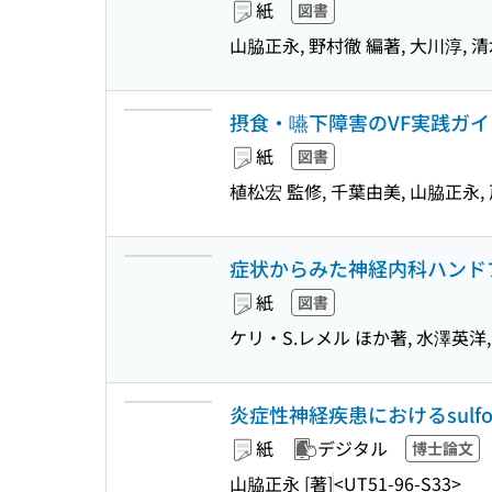
紙
図書
山脇正永, 野村徹 編著, 大川淳, 
摂食・嚥下障害のVF実践ガイ
紙
図書
植松宏 監修, 千葉由美, 山脇正永,
症状からみた神経内科ハンド
紙
図書
ケリ・S.レメル ほか著, 水澤英洋
炎症性神経疾患におけるsulfoglucu
紙
デジタル
博士論文
山脇正永 [著]
<UT51-96-S33>