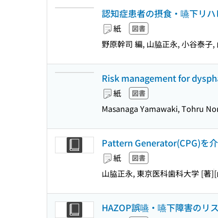
認知症患者の摂食・嚥下リハ
紙
図書
野原幹司 編, 山脇正永, 小谷泰子,
Risk management for dyspha
紙
図書
Masanaga Yamawaki, Tohru N
Pattern Generator(
紙
図書
山脇正永, 東京医科歯科大学 [著]
HAZOP誤嚥・嚥下障害のリスクマネ