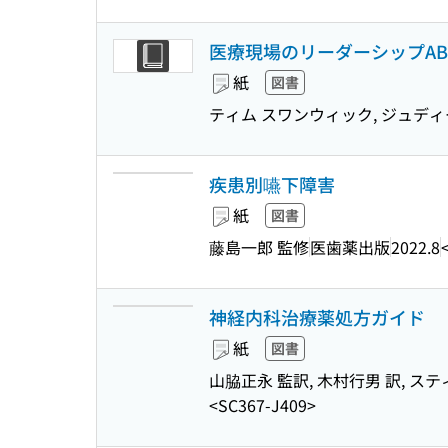
医療現場のリーダーシップAB
紙
図書
ティム スワンウィック, ジュディー
疾患別嚥下障害
紙
図書
藤島一郎 監修
医歯薬出版
2022.8
神経内科治療薬処方ガイド
紙
図書
山脇正永 監訳, 木村行男 訳, ス
<SC367-J409>