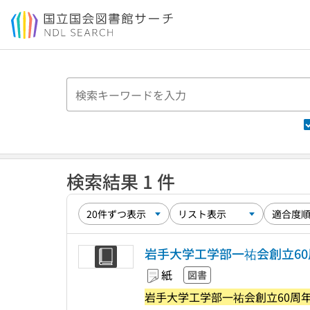
本文へ移動
検索結果 1 件
岩手大学工学部一祐会創立6
紙
図書
岩手大学工学部一祐会創立60周