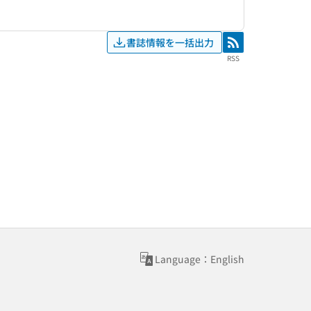
書誌情報を一括出力
RSS
RSS
Language：English