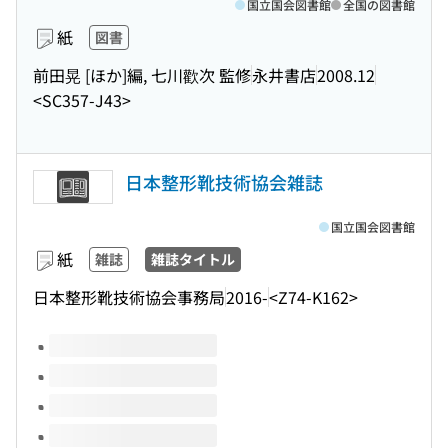
国立国会図書館
全国の図書館
紙
図書
前田晃 [ほか]編, 七川歡次 監修
永井書店
2008.12
<SC357-J43>
日本整形靴技術協会雑誌
国立国会図書館
紙
雑誌
雑誌タイトル
日本整形靴技術協会事務局
2016-
<Z74-K162>
このタイトルの巻号