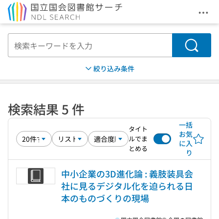
メニ
本文へ移動
検索
絞り込み条件
検索結果 5 件
一括
タイト
お気
ルでま
に入
とめる
り
中小企業の3D進化論 : 義肢装具会
社に見るデジタル化を迫られる日
本のものづくりの現場