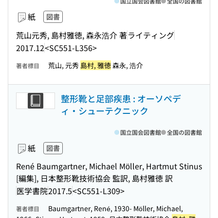
国立国会図書館
全国の図書館
紙
図書
荒山元秀, 島村雅徳, 森永浩介 著
ライティング
2017.12
<SC551-L356>
荒山, 元秀
島村, 雅徳
森永, 浩介
著者標目
整形靴と足部疾患 : オーソペデ
ィ・シューテクニック
国立国会図書館
全国の図書館
紙
図書
René Baumgartner, Michael Möller, Hartmut Stinus
[編集], 日本整形靴技術協会 監訳, 島村雅徳 訳
医学書院
2017.5
<SC551-L309>
Baumgartner, René, 1930- Möller, Michael,
著者標目