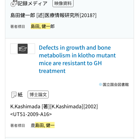
記録メディア
映像資料
島田健一郎 [述]
医療情報研究所
[2018?]
島田, 健一
郎
著者標目
Defects in growth and bone
metabolism in klotho mutant
mice are resistant to GH
treatment
国立国会図書館
紙
博士論文
K.Kashimada [著]
[K.Kashimada]
[2002]
<UT51-2009-A16>
鹿
島田, 健一
著者標目