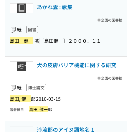
あかね雲 : 歌集
全国の図書館
紙
図書
島田 健一
著
［島田健一］
２０００．１１
犬の皮膚バリア機能に関する研究
全国の図書館
紙
博士論文
島田, 健一
郎
2010-03-15
島田, 健一
郎
著者標目
沙流郡のアイヌ語地名 1