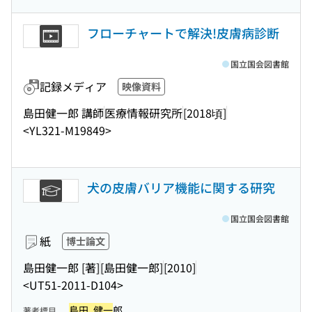
フローチャートで解決!皮膚病診断
国立国会図書館
記録メディア
映像資料
島田健一郎 講師
医療情報研究所
[2018頃]
<YL321-M19849>
犬の皮膚バリア機能に関する研究
国立国会図書館
紙
博士論文
島田健一郎 [著]
[島田健一郎]
[2010]
<UT51-2011-D104>
島田, 健一
郎
著者標目