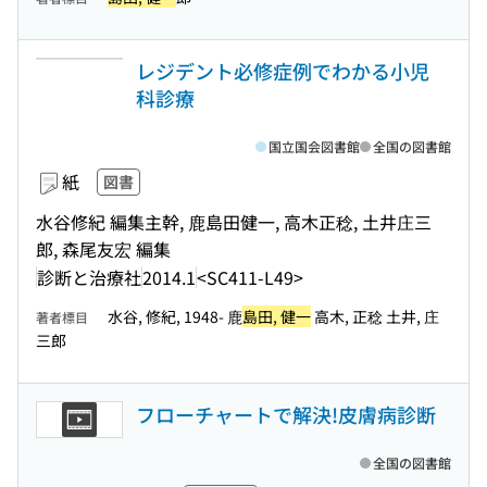
レジデント必修症例でわかる小児
科診療
国立国会図書館
全国の図書館
紙
図書
水谷修紀 編集主幹, 鹿島田健一, 高木正稔, 土井庄三
郎, 森尾友宏 編集
診断と治療社
2014.1
<SC411-L49>
水谷, 修紀, 1948- 鹿
島田, 健一
高木, 正稔 土井, 庄
著者標目
三郎
フローチャートで解決!皮膚病診断
全国の図書館