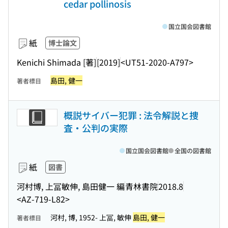
cedar pollinosis
国立国会図書館
紙
博士論文
Kenichi Shimada [著]
[2019]
<UT51-2020-A797>
島田, 健一
著者標目
概説サイバー犯罪 : 法令解説と捜
査・公判の実際
国立国会図書館
全国の図書館
紙
図書
河村博, 上冨敏伸, 島田健一 編
青林書院
2018.8
<AZ-719-L82>
河村, 博, 1952- 上冨, 敏伸
島田, 健一
著者標目