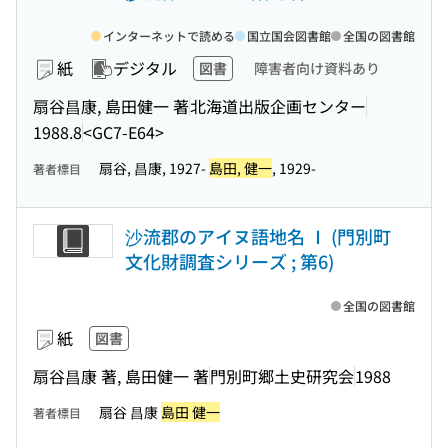
インターネットで読める
国立国会図書館
全国の図書館
紙
デジタル
図書
障害者向け資料あり
扇谷昌康, 島田健一 著
北海道出版企画センター
1988.8
<GC7-E64>
扇谷, 昌康, 1927-
島田, 健一
, 1929-
著者標目
沙流郡のアイヌ語地名 Ⅰ (門別町
文化財調査シリーズ ; 第6)
全国の図書館
紙
図書
扇谷昌康 著, 島田健一 著
門別町郷土史研究会
1988
扇谷 昌康
島田 健一
著者標目