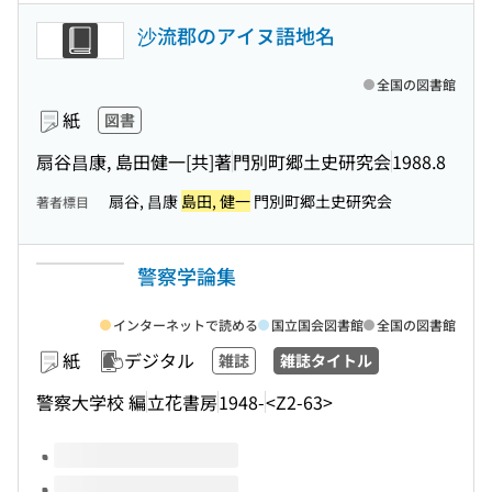
沙流郡のアイヌ語地名
全国の図書館
紙
図書
扇谷昌康, 島田健一[共]著
門別町郷土史研究会
1988.8
扇谷, 昌康
島田, 健一
門別町郷土史研究会
著者標目
警察学論集
インターネットで読める
国立国会図書館
全国の図書館
紙
デジタル
雑誌
雑誌タイトル
警察大学校 編
立花書房
1948-
<Z2-63>
このタイトルの巻号