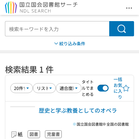
メニ
本文へ移動
検索
絞り込み条件
検索結果 1 件
一括
タイト
お気
ルでま
に入
とめる
り
歴史と学ぶ教養としてのオペラ
国立国会図書館
全国の図書館
紙
図書
児童書