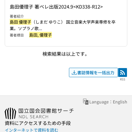
島田優理子 著
ベレ出版
2024.9
<KD338-R12>
著者紹介
島田 優理子
（しまだ ゆりこ） 国立音楽大学声楽専修を卒
業。ソプラノ歌...
島田, 優理子
著者標目
検索結果は以上です。
書誌情報を一括出力
RSS
RSS
Language：English
資料にアクセスするための手段
インターネットで資料を読む