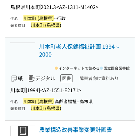
島根県川本町
2021.3
<AZ-1311-M1402>
川本町 (島根県)
--行政
件名
川本町 (島根県)
著者標目
川本町老人保健福祉計画 1994～
2000
インターネットで読める
国立国会図書館
紙
デジタル
図書
障害者向け資料あり
川本町
[1994]
<AZ-1551-E2171>
川本町 (島根県)
高齢者福祉--島根県
件名
川本町 (島根県)
著者標目
農業構造改善事業変更計画書