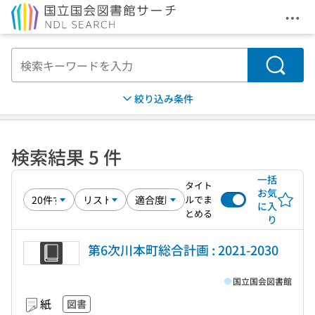
メニ
本文へ移動
検索
絞り込み条件
検索結果 5 件
一括
タイト
お気
ルでま
に入
とめる
り
第6次川本町総合計画 : 2021-2030
国立国会図書館
紙
図書