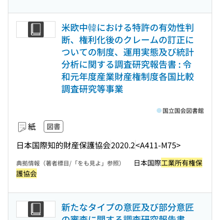
米欧中韓における特許の有効性判
断、権利化後のクレームの訂正に
ついての制度、運用実態及び統計
分析に関する調査研究報告書 : 令
和元年度産業財産権制度各国比較
調査研究等事業
国立国会図書館
紙
図書
日本国際知的財産保護協会
2020.2
<A411-M75>
日本国際
工業所有権保
典拠情報（著者標目/「をも見よ」参照）
護協会
新たなタイプの意匠及び部分意匠
の審査に関する調査研究報告書