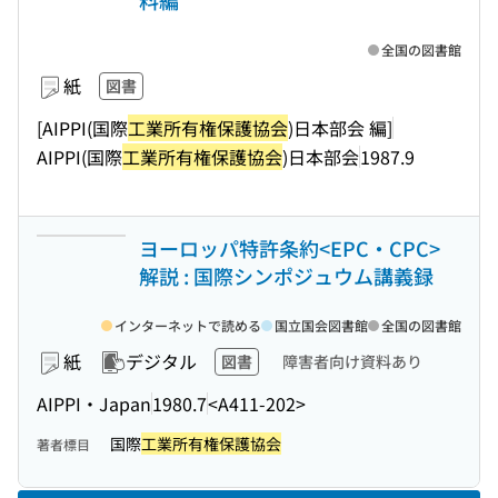
料編
全国の図書館
紙
図書
[AIPPI(国際
工業所有権保護協会
)日本部会 編]
AIPPI(国際
工業所有権保護協会
)日本部会
1987.9
ヨーロッパ特許条約<EPC・CPC>
解説 : 国際シンポジュウム講義録
インターネットで読める
国立国会図書館
全国の図書館
紙
デジタル
図書
障害者向け資料あり
AIPPI・Japan
1980.7
<A411-202>
国際
工業所有権保護協会
著者標目