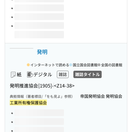
発明
インターネットで読める
国立国会図書館
全国の図書館
紙
デジタル
雑誌
雑誌タイトル
発明推進協会
[1905]-
<Z14-38>
帝国発明協会 発明協会
典拠情報（著者標目/「をも見よ」参照）
工業所有権保護協会
このタイトルの巻号