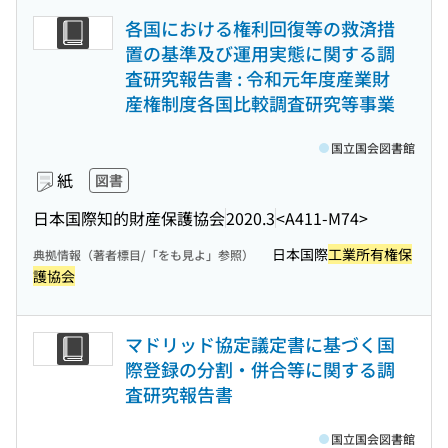
各国における権利回復等の救済措
置の基準及び運用実態に関する調
査研究報告書 : 令和元年度産業財
産権制度各国比較調査研究等事業
国立国会図書館
紙
図書
日本国際知的財産保護協会
2020.3
<A411-M74>
日本国際
工業所有権保
典拠情報（著者標目/「をも見よ」参照）
護協会
マドリッド協定議定書に基づく国
際登録の分割・併合等に関する調
査研究報告書
国立国会図書館