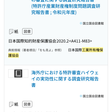
(特許庁産業財産権制度問題調査研
究報告書 ; 令和元年度)
国立国会図書館
紙
図書
日本国際知的財産保護協会
2020.2
<A411-M83>
日本国際
工業所有権保
典拠情報（著者標目/「をも見よ」参照）
護協会
海外庁における特許審査ハイウェ
イの実効性に関する調査研究報告
書
国立国会図書館
紙
図書