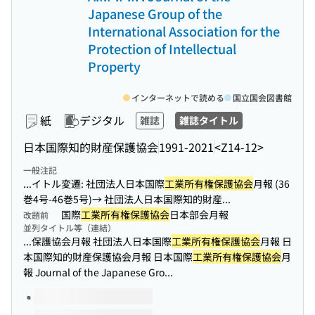
Japanese Group of the
International Association for the
Protection of Intellectual
Property
インターネットで読める
国立国会図書館
紙
デジタル
雑誌
雑誌タイトル
日本国際知的財産保護協会
1991-2021
<Z14-12>
一般注記
...イトル変遷: 社団法人日本国際
工業所有権保護協会
月報 (36
巻4号-46巻5号)→ 社団法人日本国際知的財産...
国際
工業所有権保護協会
日本部会月報
改題前
並列タイトル等（連結）
...保護協会月報 社団法人日本国際
工業所有権保護協会
月報 日
本国際知的財産保護協会月報 日本国際
工業所有権保護協会
月
報 Journal of the Japanese Gro...
このタイトルの巻号