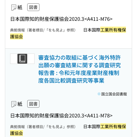
紙
図書
日本国際知的財産保護協会
2020.3
<A411-M76>
日本国際
工業所有権保
典拠情報（著者標目/「をも見よ」参照）
護協会
審査協力の取組に基づく海外特許
出願の審査結果に関する調査研究
報告書 : 令和元年度産業財産権制
度各国比較調査研究等事業
国立国会図書館
紙
図書
日本国際知的財産保護協会
2020.3
<A411-M78>
日本国際
工業所有権保
典拠情報（著者標目/「をも見よ」参照）
護協会