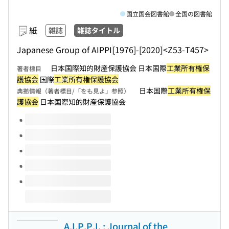
国立国会図書館
全国の図書館
紙
雑誌
雑誌タイトル
Japanese Group of AIPPI
[1976]-[2020]
<Z53-T457>
日本国際知的財産保護協会 日本国際
工業所有権保
著者標目
護協会
国際
工業所有権保護協会
日本国際
工業所有権保
典拠情報（著者標目/「をも見よ」参照）
護協会
日本国際知的財産保護協会
このタイトルの巻号
A.I.P.P.I. : Journal of the