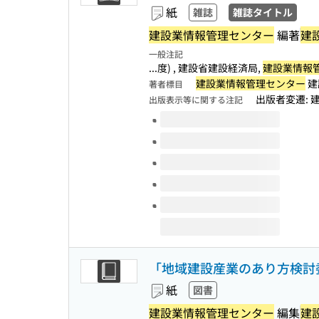
紙
雑誌
雑誌タイトル
建設業情報管理センター
編著
建
一般注記
...度) , 建設省建設経済局,
建設業情報
建設業情報管理センター
建
著者標目
出版者変遷: 建
出版表示等に関する注記
このタイトルの巻号
「地域建設産業のあり方検討委
紙
図書
建設業情報管理センター
編集
建