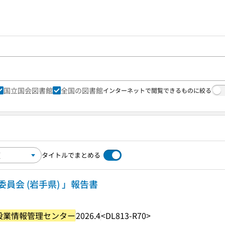
国立国会図書館
全国の図書館
インターネットで閲覧できるものに絞る
タイトルでまとめる
員会 (岩手県) 」報告書
設業情報管理センター
2026.4
<DL813-R70>