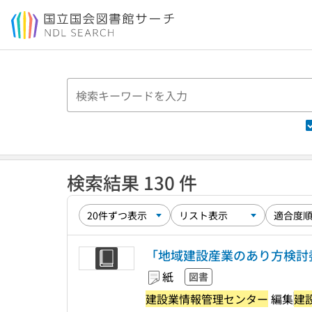
本文へ移動
検索結果 130 件
「地域建設産業のあり方検討委
紙
図書
建設業情報管理センター
編集
建