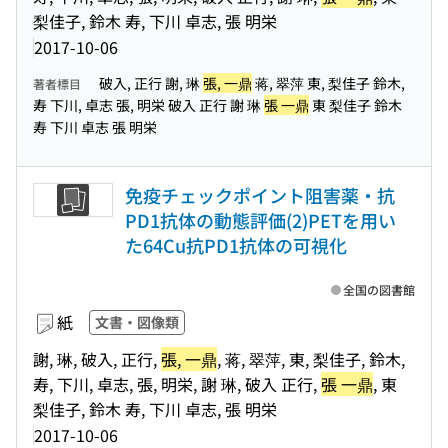
梨佳子, 鈴木 寿, 下川 卓志, 張 明栄
2017-10-06
破入, 正行 謝, 琳
張, 一鼎
蒋, 翠萍 東, 梨佳子 鈴木,
著者標目
寿 下川, 卓志 張, 明栄 破入 正行 謝 琳
張 一鼎
東 梨佳子 鈴木
寿 下川 卓志 張 明栄
免疫チェックポイント阻害薬・抗
PD1抗体の動態評価(2)PETを用い
た64Cu抗PD1抗体の可視化
全国の図書館
紙
文書・図像類
謝, 琳, 破入, 正行,
張, 一鼎
, 蒋, 翠萍, 東, 梨佳子, 鈴木,
寿, 下川, 卓志, 張, 明栄, 謝 琳, 破入 正行,
張 一鼎
, 東
梨佳子, 鈴木 寿, 下川 卓志, 張 明栄
2017-10-06