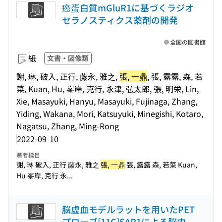
癌蛋白質mGluR1に基づくラジオ
セラノスティクス薬剤の開発
全国の図書館
紙
文書・図像類
謝, 琳, 破入, 正行, 藤永, 雅之,
張, 一鼎
, 張, 露露, 森, 若
菜, Kuan, Hu, 峯岸, 克行, 永津, 弘太郎, 張, 明栄, Lin,
Xie, Masayuki, Hanyu, Masayuki, Fujinaga, Zhang,
Yiding, Wakana, Mori, Katsuyuki, Minegishi, Kotaro,
Nagatsu, Zhang, Ming-Rong
2022-09-10
著者標目
謝, 琳 破入, 正行 藤永, 雅之
張, 一鼎
張, 露露 森, 若菜 Kuan,
Hu 峯岸, 克行 永...
脳虚血モデルラットを用いたPET
プローブ[11C]SAR1による脳内