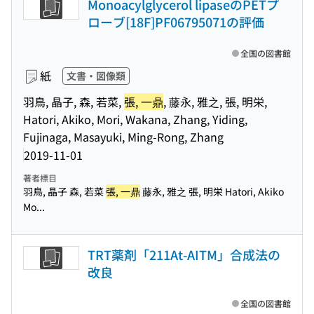
Monoacylglycerol lipaseのPETプ
ローブ[18F]PF06795071の評価
全国の図書館
紙
文書・図像類
羽鳥, 晶子, 森, 若菜,
張, 一鼎
, 藤永, 雅之, 張, 明栄,
Hatori, Akiko, Mori, Wakana, Zhang, Yiding,
Fujinaga, Masayuki, Ming-Rong, Zhang
2019-11-01
著者標目
羽鳥, 晶子 森, 若菜
張, 一鼎
藤永, 雅之 張, 明栄 Hatori, Akiko
Mo...
TRT薬剤「211At-AITM」合成法の
改良
全国の図書館