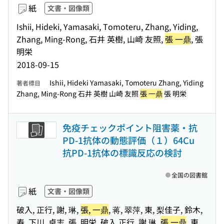
紙
文書・図像類
Ishii, Hideki, Yamasaki, Tomoteru, Zhang, Yiding,
Zhang, Ming-Rong, 石井 英樹, 山崎 友照,
張 一鼎
, 張
明栄
2018-09-15
Ishii, Hideki Yamasaki, Tomoteru Zhang, Yiding
著者標目
Zhang, Ming-Rong 石井 英樹 山崎 友照
張 一鼎
張 明栄
免疫チェックポイント阻害薬・抗
PD-1抗体の動態評価（１）64Cu
抗PD-1抗体の標識反応の検討
全国の図書館
紙
文書・図像類
破入, 正行, 謝, 琳,
張, 一鼎
, 蒋, 翠萍, 東, 梨佳子, 鈴木,
寿, 下川, 卓志, 張, 明栄, 破入 正行, 謝 琳,
張 一鼎
, 東