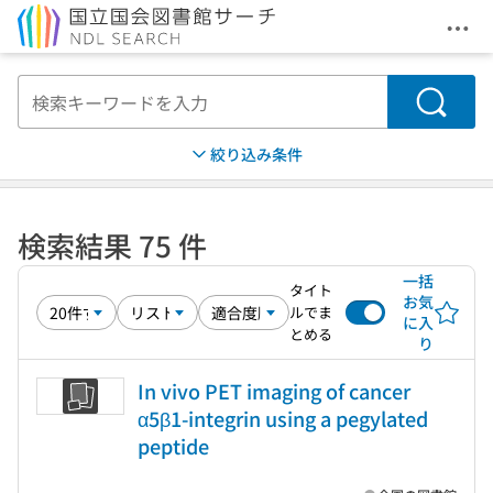
メニ
本文へ移動
検索
絞り込み条件
検索結果 75 件
一括
タイト
お気
ルでま
に入
とめる
り
In vivo PET imaging of cancer
α5β1-integrin using a pegylated
peptide