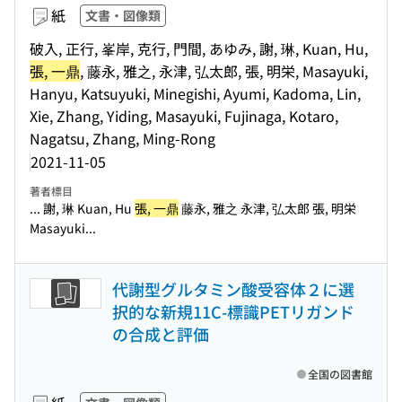
紙
文書・図像類
破入, 正行, 峯岸, 克行, 門間, あゆみ, 謝, 琳, Kuan, Hu,
張, 一鼎
, 藤永, 雅之, 永津, 弘太郎, 張, 明栄, Masayuki,
Hanyu, Katsuyuki, Minegishi, Ayumi, Kadoma, Lin,
Xie, Zhang, Yiding, Masayuki, Fujinaga, Kotaro,
Nagatsu, Zhang, Ming-Rong
2021-11-05
著者標目
... 謝, 琳 Kuan, Hu
張, 一鼎
藤永, 雅之 永津, 弘太郎 張, 明栄
Masayuki...
代謝型グルタミン酸受容体２に選
択的な新規11C-標識PETリガンド
の合成と評価
全国の図書館