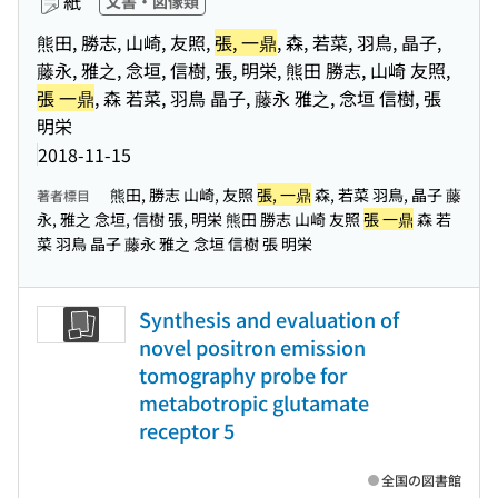
紙
文書・図像類
熊田, 勝志, 山崎, 友照,
張, 一鼎
, 森, 若菜, 羽鳥, 晶子,
藤永, 雅之, 念垣, 信樹, 張, 明栄, 熊田 勝志, 山崎 友照,
張 一鼎
, 森 若菜, 羽鳥 晶子, 藤永 雅之, 念垣 信樹, 張
明栄
2018-11-15
熊田, 勝志 山崎, 友照
張, 一鼎
森, 若菜 羽鳥, 晶子 藤
著者標目
永, 雅之 念垣, 信樹 張, 明栄 熊田 勝志 山崎 友照
張 一鼎
森 若
菜 羽鳥 晶子 藤永 雅之 念垣 信樹 張 明栄
Synthesis and evaluation of
novel positron emission
tomography probe for
metabotropic glutamate
receptor 5
全国の図書館