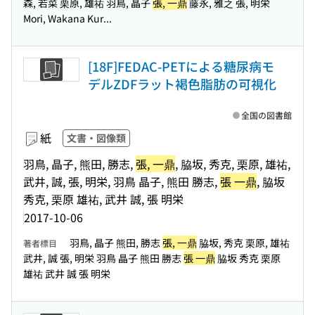
森, 若菜 栗原, 雄祐 羽鳥, 晶子
張, 一鼎
藤永, 雅之 張, 明栄
Mori, Wakana Kur...
[18F]FEDAC-PETによる糖尿病モ
デルZDFラット褐色脂肪の可視化
全国の図書館
紙
文書・図像類
羽鳥, 晶子, 熊田, 勝志,
張, 一鼎
, 脇坂, 秀克, 栗原, 雄祐,
武井, 誠, 張, 明栄, 羽鳥 晶子, 熊田 勝志,
張 一鼎
, 脇坂
秀克, 栗原 雄祐, 武井 誠, 張 明栄
2017-10-06
羽鳥, 晶子 熊田, 勝志
張, 一鼎
脇坂, 秀克 栗原, 雄祐
著者標目
武井, 誠 張, 明栄 羽鳥 晶子 熊田 勝志
張 一鼎
脇坂 秀克 栗原
雄祐 武井 誠 張 明栄