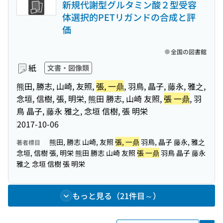
新規代謝型グルタミン酸２型受容
体選択的PETリガンドの合成と評
価
全国の図書館
紙
文書・図像類
熊田, 勝志, 山崎, 友照,
張, 一鼎
, 羽鳥, 晶子, 藤永, 雅之,
念垣, 信樹, 張, 明栄, 熊田 勝志, 山崎 友照,
張 一鼎
, 羽
鳥 晶子, 藤永 雅之, 念垣 信樹, 張 明栄
2017-10-06
熊田, 勝志 山崎, 友照
張, 一鼎
羽鳥, 晶子 藤永, 雅之
著者標目
念垣, 信樹 張, 明栄 熊田 勝志 山崎 友照
張 一鼎
羽鳥 晶子 藤永
雅之 念垣 信樹 張 明栄
もっと見る（21件目～）