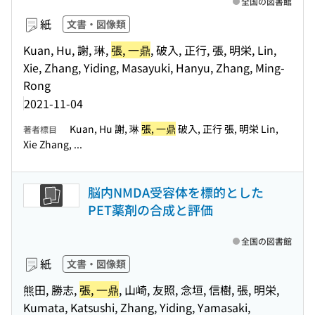
全国の図書館
紙
文書・図像類
Kuan, Hu, 謝, 琳,
張, 一鼎
, 破入, 正行, 張, 明栄, Lin,
Xie, Zhang, Yiding, Masayuki, Hanyu, Zhang, Ming-
Rong
2021-11-04
Kuan, Hu 謝, 琳
張, 一鼎
破入, 正行 張, 明栄 Lin,
著者標目
Xie Zhang, ...
脳内NMDA受容体を標的とした
PET薬剤の合成と評価
全国の図書館
紙
文書・図像類
熊田, 勝志,
張, 一鼎
, 山崎, 友照, 念垣, 信樹, 張, 明栄,
Kumata, Katsushi, Zhang, Yiding, Yamasaki,