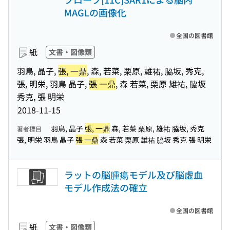
MAGLの画像化
全国の図書館
紙
文書・図像類
羽鳥, 晶子,
張, 一鼎
, 森, 若菜, 栗原, 雄祐, 脇坂, 秀克,
張, 明栄, 羽鳥 晶子,
張 一鼎
, 森 若菜, 栗原 雄祐, 脇坂
秀克, 張 明栄
2018-11-15
羽鳥, 晶子
張, 一鼎
森, 若菜 栗原, 雄祐 脇坂, 秀克
著者標目
張, 明栄 羽鳥 晶子
張 一鼎
森 若菜 栗原 雄祐 脇坂 秀克 張 明栄
ラットの脳腫瘍モデル及び脳虚血
モデル作成法の確立
全国の図書館
紙
文書・図像類