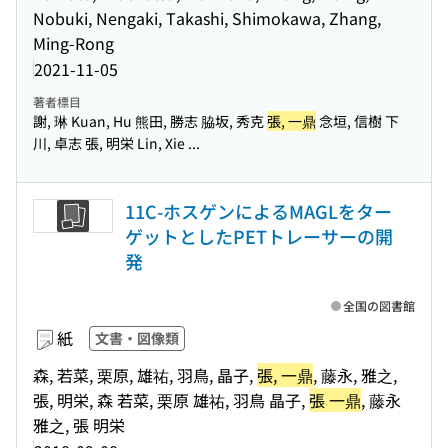
Nobuki, Nengaki, Takashi, Shimokawa, Zhang,
Ming-Rong
2021-11-05
著者標目
謝, 琳 Kuan, Hu 熊田, 勝志 脇坂, 秀克
張, 一鼎
念垣, 信樹 下
川, 卓志 張, 明栄 Lin, Xie ...
11C-ホスゲンによるMAGLをター
ゲットとしたPETトレーサーの開
発
全国の図書館
紙
文書・図像類
森, 若菜, 栗原, 雄祐, 羽鳥, 晶子,
張, 一鼎
, 藤永, 雅之,
張, 明栄, 森 若菜, 栗原 雄祐, 羽鳥 晶子,
張 一鼎
, 藤永
雅之, 張 明栄