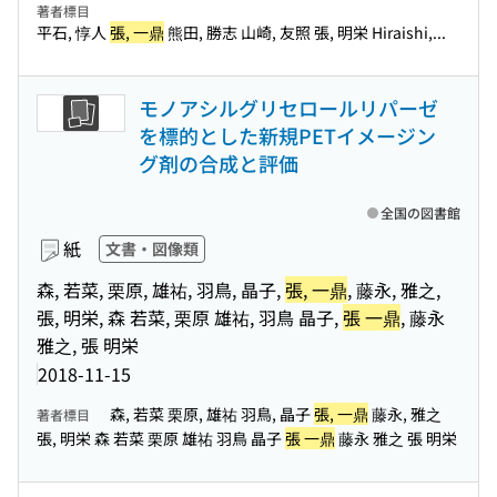
著者標目
平石, 惇人
張, 一鼎
熊田, 勝志 山崎, 友照 張, 明栄 Hiraishi,...
モノアシルグリセロールリパーゼ
を標的とした新規PETイメージン
グ剤の合成と評価
全国の図書館
紙
文書・図像類
森, 若菜, 栗原, 雄祐, 羽鳥, 晶子,
張, 一鼎
, 藤永, 雅之,
張, 明栄, 森 若菜, 栗原 雄祐, 羽鳥 晶子,
張 一鼎
, 藤永
雅之, 張 明栄
2018-11-15
森, 若菜 栗原, 雄祐 羽鳥, 晶子
張, 一鼎
藤永, 雅之
著者標目
張, 明栄 森 若菜 栗原 雄祐 羽鳥 晶子
張 一鼎
藤永 雅之 張 明栄