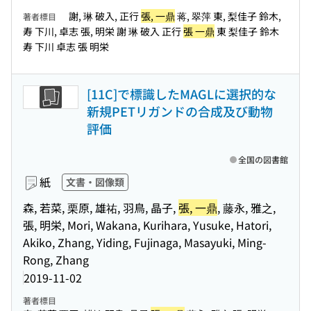
謝, 琳 破入, 正行
張, 一鼎
蒋, 翠萍 東, 梨佳子 鈴木,
著者標目
寿 下川, 卓志 張, 明栄 謝 琳 破入 正行
張 一鼎
東 梨佳子 鈴木
寿 下川 卓志 張 明栄
[11C]で標識したMAGLに選択的な
新規PETリガンドの合成及び動物
評価
全国の図書館
紙
文書・図像類
森, 若菜, 栗原, 雄祐, 羽鳥, 晶子,
張, 一鼎
, 藤永, 雅之,
張, 明栄, Mori, Wakana, Kurihara, Yusuke, Hatori,
Akiko, Zhang, Yiding, Fujinaga, Masayuki, Ming-
Rong, Zhang
2019-11-02
著者標目