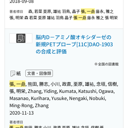
2018-09-08
森, 若菜 栗原, 雄祐 羽鳥, 晶子
張, 一鼎
藤永, 雅之
著者標目
張, 明栄 森 若菜 栗原 雄祐 羽鳥 晶子
張 一鼎
藤永 雅之 張 明栄
脳内D－アミノ酸オキシダーゼの
新規PETプローブ[11C]DAO-1903
の合成と評価
全国の図書館
紙
文書・図像類
張, 一鼎
, 熊田, 勝志, 小川, 政直, 栗原, 雄祐, 念垣, 信樹,
張, 明栄, Zhang, Yiding, Kumata, Katsushi, Ogawa,
Masanao, Kurihara, Yusuke, Nengaki, Nobuki,
Ming-Rong, Zhang
2020-11-13
著者標目
張, 一鼎
熊田, 勝志 小川, 政直 栗原, 雄祐 念垣, 信樹 張...