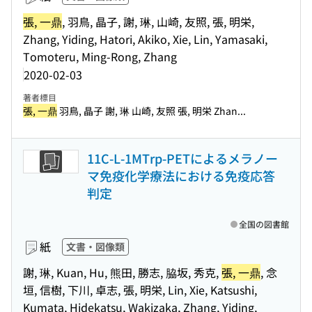
張, 一鼎
, 羽鳥, 晶子, 謝, 琳, 山崎, 友照, 張, 明栄,
Zhang, Yiding, Hatori, Akiko, Xie, Lin, Yamasaki,
Tomoteru, Ming-Rong, Zhang
2020-02-03
著者標目
張, 一鼎
羽鳥, 晶子 謝, 琳 山崎, 友照 張, 明栄 Zhan...
11C-L-1MTrp-PETによるメラノー
マ免疫化学療法における免疫応答
判定
全国の図書館
紙
文書・図像類
謝, 琳, Kuan, Hu, 熊田, 勝志, 脇坂, 秀克,
張, 一鼎
, 念
垣, 信樹, 下川, 卓志, 張, 明栄, Lin, Xie, Katsushi,
Kumata, Hidekatsu, Wakizaka, Zhang, Yiding,