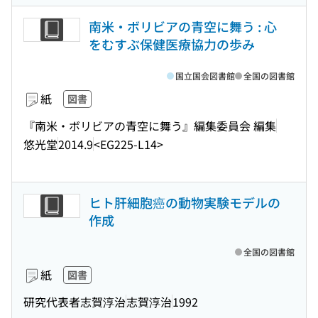
南米・ボリビアの青空に舞う : 心
をむすぶ保健医療協力の歩み
国立国会図書館
全国の図書館
紙
図書
『南米・ボリビアの青空に舞う』編集委員会 編集
悠光堂
2014.9
<EG225-L14>
ヒト肝細胞癌の動物実験モデルの
作成
全国の図書館
紙
図書
研究代表者志賀淳治
志賀淳治
1992