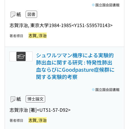
国立国会図書館
紙
図書
志賀淳治, 東京大学
1984-1985
<Y151-S59570143>
志賀, 淳治
著者標目
シュワルツマン機序による実験的
肺出血に関する研究 : 特発性肺出
血ならびにGoodpasture症候群に
関する実験的考察
国立国会図書館
紙
博士論文
志賀淳治 [著]
<UT51-57-D92>
志賀, 淳治
著者標目