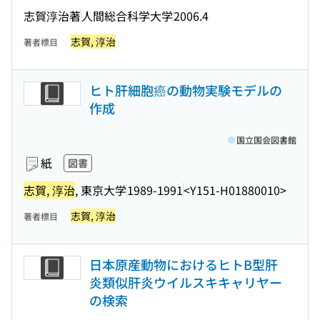
志賀淳治著
人間総合科学大学
2006.4
志賀, 淳治
著者標目
ヒト肝細胞癌の動物実験モデルの
作成
国立国会図書館
紙
図書
志賀, 淳治
, 東京大学
1989-1991
<Y151-H01880010>
志賀, 淳治
著者標目
日本原産動物におけるヒトB型肝
炎類似肝炎ウイルスキキャリヤー
の検索