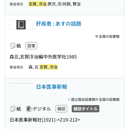
志賀, 淳治
原沢, 亮 阿部, 賢治
著者標目
肝疾患 : あすの話題
全国の図書館
紙
図書
森亘,志賀淳治編
中外医学社
1985
森, 亘
志賀, 淳治
著者標目
日本医事新報
国立国会図書館
全国の図書館
紙
デジタル
雑誌
雑誌タイトル
日本医事新報社
[1921]-
<Z19-212>