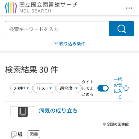
メニ
本文へ移動
検索
絞り込み条件
検索結果 30 件
一括
タイト
お気
ルでま
に入
とめる
り
病気の成り立ち
全国の図書館
紙
図書