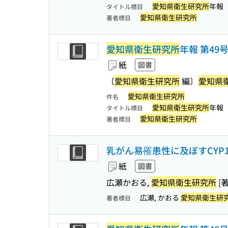
愛知県衛生研究所
年報
タイトル標目
愛知県衛生研究所
著者標目
愛知県衛生研究所
年報 第49
紙
図書
〔
愛知県衛生研究所
編〕
愛知県
愛知県衛生研究所
件名
愛知県衛生研究所
年報
タイトル標目
愛知県衛生研究所
著者標目
乳がん易罹患性に及ぼすCYP
紙
図書
広瀬かおる,
愛知県衛生研究所
[著
広瀬, かおる
愛知県衛生研
著者標目