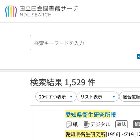
本文へ移動
検索結果 1,529 件
愛知県衛生研究所
報
紙
デジタル
雑誌
雑
愛知県衛生研究所
[1956]-
<Z19-1