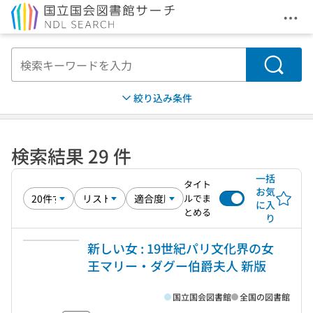
メニ
本文へ移動
検索
絞り込み条件
検索結果 29 件
一括
タイト
お気
ルでま
に入
とめる
り
新しい女 : 19世紀パリ文化界の女
王マリー・ダグー伯爵夫人 新版
国立国会図書館
全国の図書館