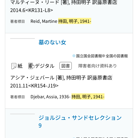
マルティーヌ・リード [著], 持田明子 訳
藤原書店
2014.6
<KR131-L8>
Reid, Martine
持田, 明子, 1941-
著者標目
墓のない女
国立国会図書館
全国の図書館
紙
デジタル
図書
障害者向け資料あり
アシア・ジェバール [著], 持田明子 訳
藤原書店
2011.11
<KR154-J19>
Djebar, Assia, 1936-
持田, 明子, 1941-
著者標目
ジョルジュ・サンドセレクション
9