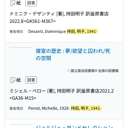
紙
図書
ドミニク・デザンティ [著], 持田明子 訳
藤原書店
2022.8
<GK561-M367>
Desanti, Dominique
持田, 明子, 1941-
著者標目
寝室の歴史 : 夢/欲望と囚われ/死
の空間
国立国会図書館
全国の図書館
紙
図書
ミシェル・ペロー [著], 持田明子 訳
藤原書店
2021.2
<GA36-M15>
Perrot, Michelle, 1928-
持田, 明子, 1941-
著者標目
ジョルジュ・サンドセレクション