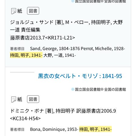
国立国会図書館
全国の図書館
紙
図書
ジョルジュ・サンド [著], M・ペロー, 持田明子, 大野
一道 責任編集
藤原書店
2013.7
<KR171-L21>
Sand, George, 1804-1876 Perrot, Michelle, 1928-
著者標目
持田, 明子, 1941-
大野, 一道, 1941-
黒衣の女ベルト・モリゾ : 1841-95
国立国会図書館
全国の図書館
紙
図書
ドミニク・ボナ [著], 持田明子 訳
藤原書店
2006.9
<KC314-H54>
Bona, Dominique, 1953-
持田, 明子, 1941-
著者標目