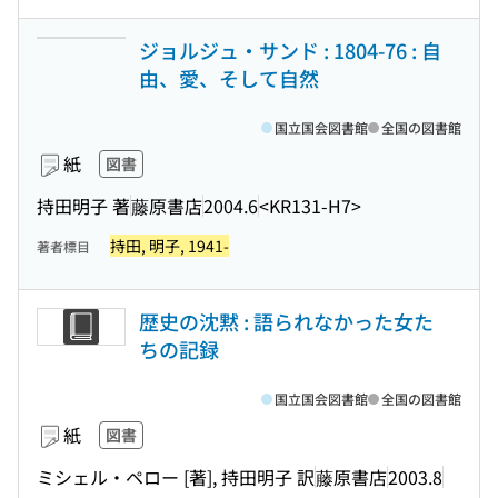
ジョルジュ・サンド : 1804-76 : 自
由、愛、そして自然
国立国会図書館
全国の図書館
紙
図書
持田明子 著
藤原書店
2004.6
<KR131-H7>
持田, 明子, 1941-
著者標目
歴史の沈黙 : 語られなかった女た
ちの記録
国立国会図書館
全国の図書館
紙
図書
ミシェル・ペロー [著], 持田明子 訳
藤原書店
2003.8