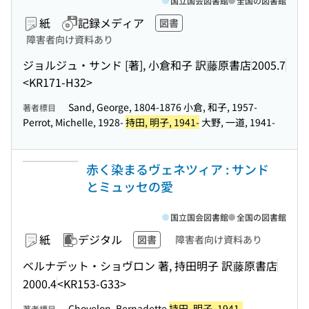
国立国会図書館
全国の図書館
紙
記録メディア
図書
障害者向け資料あり
ジョルジュ・サンド [著], 小倉和子 訳
藤原書店
2005.7
<KR171-H32>
Sand, George, 1804-1876 小倉, 和子, 1957-
著者標目
Perrot, Michelle, 1928-
持田, 明子, 1941-
大野, 一道, 1941-
赤く染まるヴェネツィア : サンド
とミュッセの愛
国立国会図書館
全国の図書館
紙
デジタル
図書
障害者向け資料あり
ベルナデット・ショヴロン 著, 持田明子 訳
藤原書店
2000.4
<KR153-G33>
Chovelon, Bernadette
持田, 明子, 1941-
著者標目