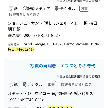
国立国会図書館
全国の図書館
紙
記録メディア
デジタル
図書
障害者向け資料あり
ジョルジュ・サンド [著], ミシェル・ペロー 編, 持田
明子 訳
藤原書店
2000.9
<KR171-G52>
Sand, George, 1804-1876 Perrot, Michelle, 1928-
著者標目
持田, 明子, 1941-
写真の発明者ニエプスとその時代
国立国会図書館
全国の図書館
紙
デジタル
図書
障害者向け資料あり
オデット・ジョワイユー 著, 持田明子 訳
パピルス
1998.1
<KC743-G11>