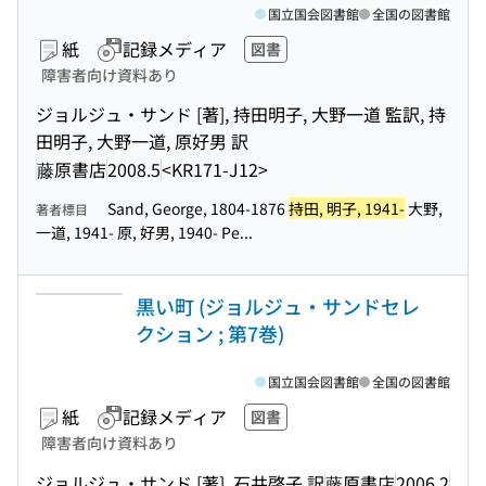
国立国会図書館
全国の図書館
紙
記録メディア
図書
障害者向け資料あり
ジョルジュ・サンド [著], 持田明子, 大野一道 監訳, 持
田明子, 大野一道, 原好男 訳
藤原書店
2008.5
<KR171-J12>
Sand, George, 1804-1876
持田, 明子, 1941-
大野,
著者標目
一道, 1941- 原, 好男, 1940- Pe...
黒い町 (ジョルジュ・サンドセレ
クション ; 第7巻)
国立国会図書館
全国の図書館
紙
記録メディア
図書
障害者向け資料あり
ジョルジュ・サンド [著], 石井啓子 訳
藤原書店
2006.2