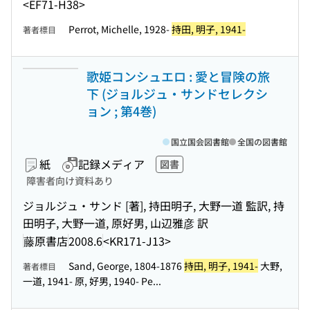
<EF71-H38>
Perrot, Michelle, 1928-
持田, 明子, 1941-
著者標目
歌姫コンシュエロ : 愛と冒険の旅
下 (ジョルジュ・サンドセレクシ
ョン ; 第4巻)
国立国会図書館
全国の図書館
紙
記録メディア
図書
障害者向け資料あり
ジョルジュ・サンド [著], 持田明子, 大野一道 監訳, 持
田明子, 大野一道, 原好男, 山辺雅彦 訳
藤原書店
2008.6
<KR171-J13>
Sand, George, 1804-1876
持田, 明子, 1941-
大野,
著者標目
一道, 1941- 原, 好男, 1940- Pe...