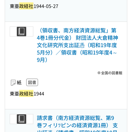
東亜
政経社
1944-05-27
（領収書、南方経済資源総覧」第
4巻1冊分代金） 財団法人大倉精神
文化研究所支出証憑（昭和19年度
5月分）／領収書（昭和19年度4～
9月）
全国の図書館
紙
図書
東亜
政経社
1944
請求書（南方経済資源総覧、第9
巻フィリﾂピンの経済資源1冊） 支