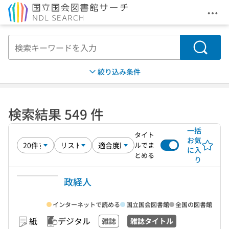
メニ
本文へ移動
検索
絞り込み条件
検索結果 549 件
一括
タイト
お気
ルでま
に入
とめる
り
政経人
インターネットで読める
国立国会図書館
全国の図書館
紙
デジタル
雑誌
雑誌タイトル