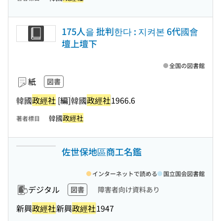
175人을 批判한다 : 지켜본 6代國會
壇上壇下
全国の図書館
紙
図書
韓國
政經社
[編]
韓國
政經社
1966.6
韓國
政經社
著者標目
佐世保地區商工名鑑
インターネットで読める
国立国会図書館
デジタル
図書
障害者向け資料あり
新興
政經社
新興
政經社
1947