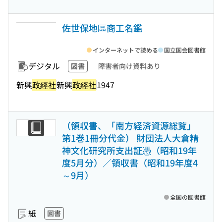
佐世保地區商工名鑑
インターネットで読める
国立国会図書館
デジタル
図書
障害者向け資料あり
新興
政經社
新興
政經社
1947
（領収書、「南方経済資源総覧」
第1巻1冊分代金） 財団法人大倉精
神文化研究所支出証憑（昭和19年
度5月分）／領収書（昭和19年度4
～9月）
全国の図書館
紙
図書