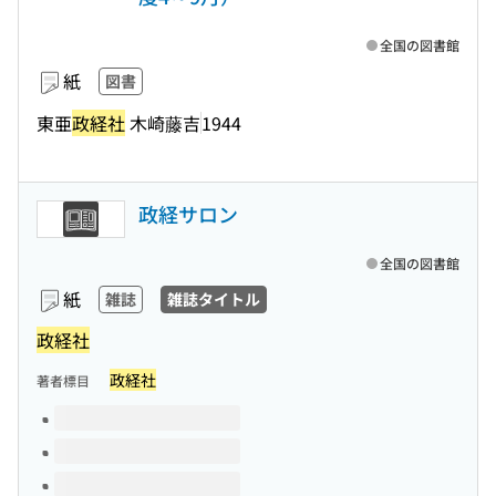
全国の図書館
紙
図書
東亜
政経社
木崎藤吉
1944
政経サロン
全国の図書館
紙
雑誌
雑誌タイトル
政経社
政経社
著者標目
このタイトルの巻号