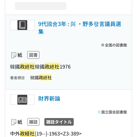
9代國會3年 : 與 ・野多發言議員選
集
全国の図書館
紙
図書
韓國
政經社
韓國
政經社
1976
韓國
政經社
著者標目
財界新論
国立国会図書館
紙
雑誌
雑誌タイトル
中外
政経社
[19--]-1963
<Z3-389>