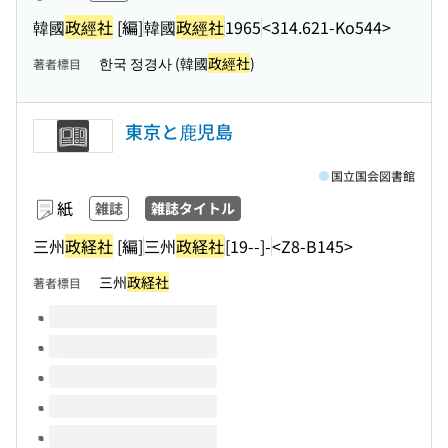
韓國
政經社
[編]
韓國
政經社
1965
<314.621-Ko544>
한국 정경사 (韓國
政經社
)
著者標目
東京と鹿児島
国立国会図書館
紙
雑誌
雑誌タイトル
三州
政経社
[編]
三州
政経社
[19--]-
<Z8-B145>
三州
政経社
著者標目
このタイトルの巻号