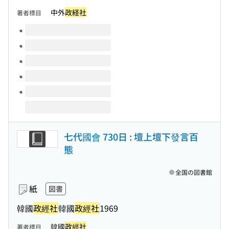
中外
政経社
著者標目
このタイトルの巻号
七代國會 730日 : 壇上壇下發言百
態
全国の図書館
紙
図書
韓國
政經社
韓國
政經社
1969
韓國
政經社
著者標目