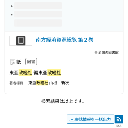
南方経済資源総覧 第２巻
全国の図書館
紙
図書
東亜
政経社
編
東亜
政経社
東亜
政経社
山根 新次
著者標目
検索結果は以上です。
書誌情報を一括出力
RSS
RSS