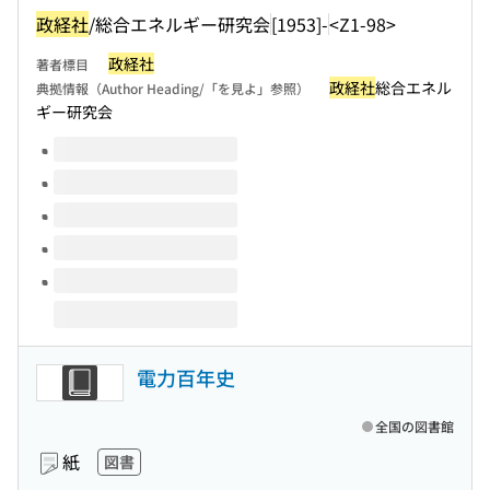
政経社
/総合エネルギー研究会
[1953]-
<Z1-98>
政経社
著者標目
政経社
総合エネル
典拠情報（Author Heading/「を見よ」参照）
ギー研究会
このタイトルの巻号
電力百年史
全国の図書館
紙
図書