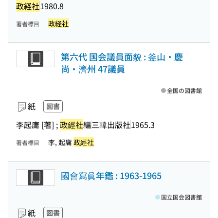
政経社
1980.8
政経社
著者標目
第六代 国会議員面貌 : 釜山・慶
尚・濟州 47議員
全国の図書館
紙
図書
李起庸 [著] ;
政經社
編
三韓出版社
1965.3
李, 起庸
政經社
著者標目
國會寫眞年鑑 : 1963-1965
国立国会図書館
紙
図書