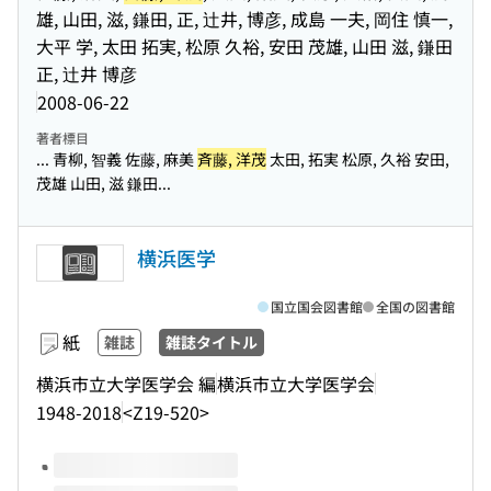
雄, 山田, 滋, 鎌田, 正, 辻井, 博彦, 成島 一夫, 岡住 慎一,
大平 学, 太田 拓実, 松原 久裕, 安田 茂雄, 山田 滋, 鎌田
正, 辻井 博彦
2008-06-22
著者標目
... 青柳, 智義 佐藤, 麻美
斉藤, 洋茂
太田, 拓実 松原, 久裕 安田,
茂雄 山田, 滋 鎌田...
横浜医学
国立国会図書館
全国の図書館
紙
雑誌
雑誌タイトル
横浜市立大学医学会 編
横浜市立大学医学会
1948-2018
<Z19-520>
このタイトルの巻号