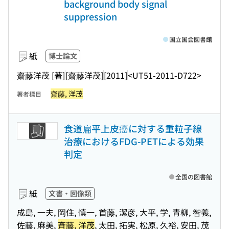
background body signal
suppression
国立国会図書館
紙
博士論文
齋藤洋茂 [著]
[齋藤洋茂]
[2011]
<UT51-2011-D722>
齋藤, 洋茂
著者標目
食道扁平上皮癌に対する重粒子線
治療におけるFDG-PETによる効果
判定
全国の図書館
紙
文書・図像類
成島, 一夫, 岡住, 慎一, 首藤, 潔彦, 大平, 学, 青柳, 智義,
佐藤, 麻美,
斉藤, 洋茂
, 太田, 拓実, 松原, 久裕, 安田, 茂