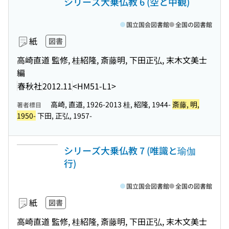
シリーズ大乗仏教 6 (空と中観)
国立国会図書館
全国の図書館
紙
図書
高崎直道 監修, 桂紹隆, 斎藤明, 下田正弘, 末木文美士
編
春秋社
2012.11
<HM51-L1>
高崎, 直道, 1926-2013 桂, 紹隆, 1944-
斎藤, 明,
著者標目
1950-
下田, 正弘, 1957-
シリーズ大乗仏教 7 (唯識と瑜伽
行)
国立国会図書館
全国の図書館
紙
図書
高崎直道 監修, 桂紹隆, 斎藤明, 下田正弘, 末木文美士