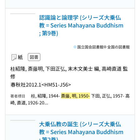
認識論と論理学 (シリーズ大乗仏
教 = Series Mahayana Buddhism
; 第9巻)
国立国会図書館
全国の図書館
紙
図書
桂紹隆, 斎藤明, 下田正弘, 末木文美士 編, 高崎直道 監
修
春秋社
2012.1
<HM51-J56>
桂, 紹隆, 1944-
斎藤, 明, 1950-
下田, 正弘, 1957- 高
著者標目
崎, 直道, 1926-20...
大乗仏教の誕生 (シリーズ大乗仏
教 = Series Mahayana Buddhism
; 第2巻)