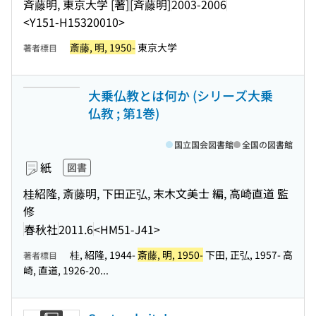
斉藤明, 東京大学 [著]
[斉藤明]
2003-2006
<Y151-H15320010>
斎藤, 明, 1950-
東京大学
著者標目
大乗仏教とは何か (シリーズ大乗
仏教 ; 第1巻)
国立国会図書館
全国の図書館
紙
図書
桂紹隆, 斎藤明, 下田正弘, 末木文美士 編, 高崎直道 監
修
春秋社
2011.6
<HM51-J41>
桂, 紹隆, 1944-
斎藤, 明, 1950-
下田, 正弘, 1957- 高
著者標目
崎, 直道, 1926-20...