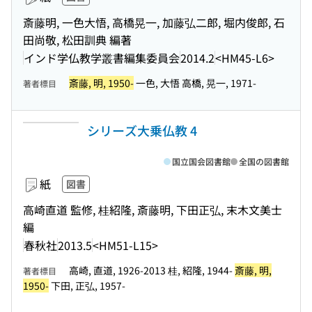
斎藤明, 一色大悟, 高橋晃一, 加藤弘二郎, 堀内俊郎, 石
田尚敬, 松田訓典 編著
インド学仏教学叢書編集委員会
2014.2
<HM45-L6>
斎藤, 明, 1950-
一色, 大悟 高橋, 晃一, 1971-
著者標目
シリーズ大乗仏教 4
国立国会図書館
全国の図書館
紙
図書
高崎直道 監修, 桂紹隆, 斎藤明, 下田正弘, 末木文美士
編
春秋社
2013.5
<HM51-L15>
高崎, 直道, 1926-2013 桂, 紹隆, 1944-
斎藤, 明,
著者標目
1950-
下田, 正弘, 1957-