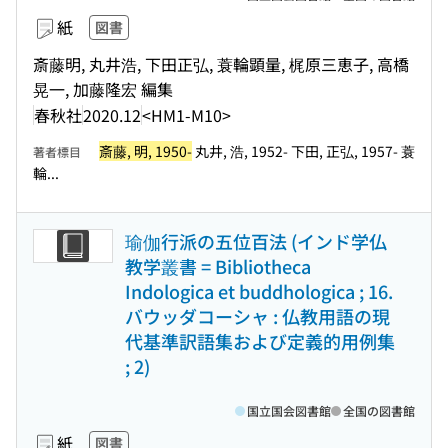
紙
図書
斎藤明, 丸井浩, 下田正弘, 蓑輪顕量, 梶原三恵子, 高橋
晃一, 加藤隆宏 編集
春秋社
2020.12
<HM1-M10>
斎藤, 明, 1950-
丸井, 浩, 1952- 下田, 正弘, 1957- 蓑
著者標目
輪...
瑜伽行派の五位百法 (インド学仏
教学叢書 = Bibliotheca
Indologica et buddhologica ; 16.
バウッダコーシャ : 仏教用語の現
代基準訳語集および定義的用例集
; 2)
国立国会図書館
全国の図書館
紙
図書