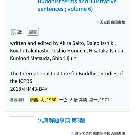
Buddhist terms and illustrative
sentences ; volume 6)
国立国会図書館
紙
図書
written and edited by Akira Saito, Daigo Isshiki,
Koichi Takahashi, Toshio Horiuchi, Hisataka Ishida,
Kuninori Matsuda, Shiori Ijuin
The International Institute for Buddhist Studies of
the ICPBS
2018
<HM43-B4>
斎藤, 明, 1950-
一色, 大悟 高橋, 晃一, 1971-
著者標目
仏典解題事典 第3版
国立国会図書館
全国の図書館