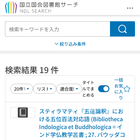
メニ
本文へ移動
検索
絞り込み条件
検索結果 19 件
一括
タイト
お気
ルでま
に入
とめる
り
スティラマティ『五蘊論釈』にお
ける五位百法対応語 (Bibliotheca
Indologica et Buddhologica = イ
ンド学仏教学叢書 ; 27. バウッダコ