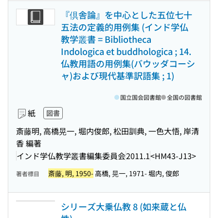
『倶舎論』を中心とした五位七十
五法の定義的用例集 (インド学仏
教学叢書 = Bibliotheca
Indologica et buddhologica ; 14.
仏教用語の用例集(バウッダコーシ
ャ)および現代基準訳語集 ; 1)
国立国会図書館
全国の図書館
紙
図書
斎藤明, 高橋晃一, 堀内俊郎, 松田訓典, 一色大悟, 岸清
香 編著
インド学仏教学叢書編集委員会
2011.1
<HM43-J13>
斎藤, 明, 1950-
高橋, 晃一, 1971- 堀内, 俊郎
著者標目
シリーズ大乗仏教 8 (如来蔵と仏