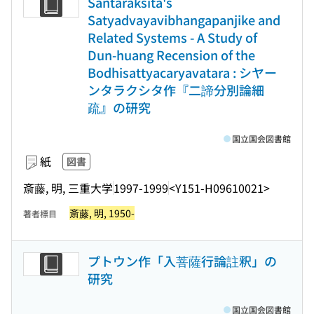
Santaraksita's
Satyadvayavibhangapanjike and
Related Systems - A Study of
Dun-huang Recension of the
Bodhisattyacaryavatara : シヤー
ンタラクシタ作『二諦分別論細
疏』の研究
国立国会図書館
紙
図書
斎藤, 明, 三重大学
1997-1999
<Y151-H09610021>
斎藤, 明, 1950-
著者標目
プトウン作「入菩薩行論註釈」の
研究
国立国会図書館