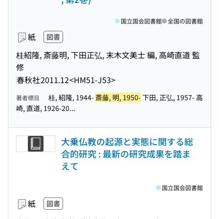
国立国会図書館
全国の図書館
紙
図書
桂紹隆, 斎藤明, 下田正弘, 末木文美士 編, 高崎直道 監
修
春秋社
2011.12
<HM51-J53>
桂, 紹隆, 1944-
斎藤, 明, 1950-
下田, 正弘, 1957- 高
著者標目
崎, 直道, 1926-20...
大乗仏教の起源と実態に関する総
合的研究 : 最新の研究成果を踏ま
えて
国立国会図書館
紙
図書