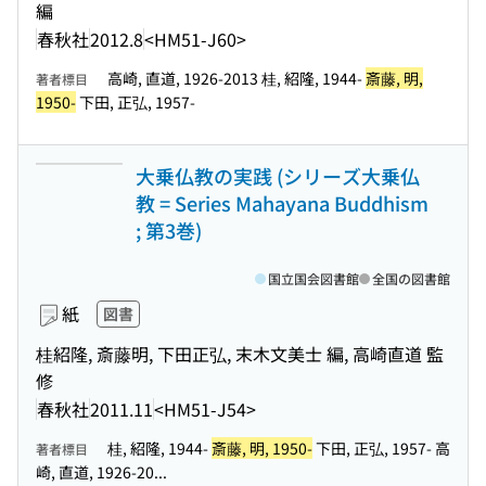
編
春秋社
2012.8
<HM51-J60>
高崎, 直道, 1926-2013 桂, 紹隆, 1944-
斎藤, 明,
著者標目
1950-
下田, 正弘, 1957-
大乗仏教の実践 (シリーズ大乗仏
教 = Series Mahayana Buddhism
; 第3巻)
国立国会図書館
全国の図書館
紙
図書
桂紹隆, 斎藤明, 下田正弘, 末木文美士 編, 高崎直道 監
修
春秋社
2011.11
<HM51-J54>
桂, 紹隆, 1944-
斎藤, 明, 1950-
下田, 正弘, 1957- 高
著者標目
崎, 直道, 1926-20...