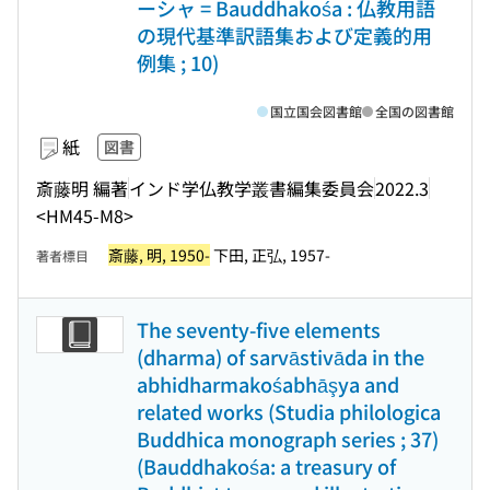
ーシャ = Bauddhakośa : 仏教用語
の現代基準訳語集および定義的用
例集 ; 10)
国立国会図書館
全国の図書館
紙
図書
斎藤明 編著
インド学仏教学叢書編集委員会
2022.3
<HM45-M8>
斎藤, 明, 1950-
下田, 正弘, 1957-
著者標目
The seventy-five elements
(dharma) of sarvāstivāda in the
abhidharmakośabhāşya and
related works (Studia philologica
Buddhica monograph series ; 37)
(Bauddhakośa: a treasury of