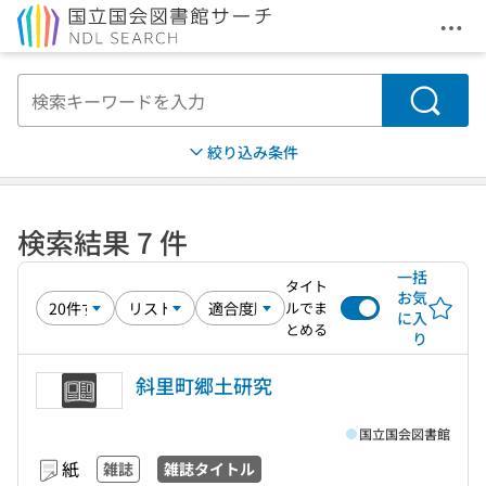
メニ
本文へ移動
検索
絞り込み条件
検索結果 7 件
一括
タイト
お気
ルでま
に入
とめる
り
斜里町郷土研究
国立国会図書館
紙
雑誌
雑誌タイトル