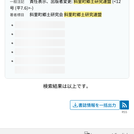
責任表示、出版者変更:
斜里町郷土研究連盟
(<12
一般注記
号 (平7.6)>-)
斜里町郷土研究会
斜里町郷土研究連盟
著者標目
このタイトルの巻号
検索結果は以上です。
書誌情報を一括出力
RSS
RSS