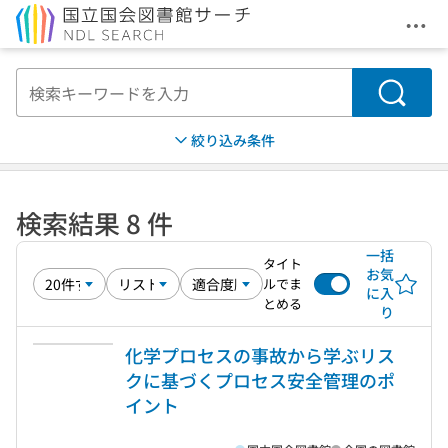
メニ
本文へ移動
検索
絞り込み条件
検索結果 8 件
一括
タイト
お気
ルでま
に入
とめる
り
化学プロセスの事故から学ぶリス
クに基づくプロセス安全管理のポ
イント