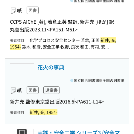
国立国会図書館
全国の図書館
紙
図書
CCPS AIChE [著], 若倉正英 監訳, 新井充 [ほか] 訳
丸善出版
2023.11
<PA151-M61>
化学プロセス安全センター 若倉, 正英
新井, 充,
著者標目
1954-
鈴木, 和彦, 安全工学 牧野, 良次 和田, 有司, 安...
花火の事典
国立国会図書館
全国の図書館
紙
図書
児童書
新井充 監修
東京堂出版
2016.6
<PA611-L14>
新井, 充, 1954-
著者標目
実践・安全工学 シリーズ3 (安全マ