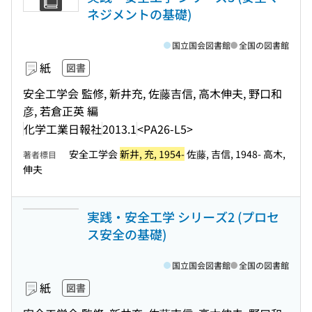
ネジメントの基礎)
国立国会図書館
全国の図書館
紙
図書
安全工学会 監修, 新井充, 佐藤吉信, 高木伸夫, 野口和
彦, 若倉正英 編
化学工業日報社
2013.1
<PA26-L5>
安全工学会
新井, 充, 1954-
佐藤, 吉信, 1948- 高木,
著者標目
伸夫
実践・安全工学 シリーズ2 (プロセ
ス安全の基礎)
国立国会図書館
全国の図書館
紙
図書