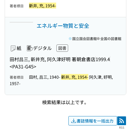
新井, 充, 1954-
著者標目
エネルギー物質と安全
国立国会図書館
全国の図書館
紙
デジタル
図書
田村昌三, 新井充, 阿久津好明 著
朝倉書店
1999.4
<PA31-G45>
田村, 昌三, 1940-
新井, 充, 1954-
阿久津, 好明,
著者標目
1957-
検索結果は以上です。
書誌情報を一括出力
RSS
RSS