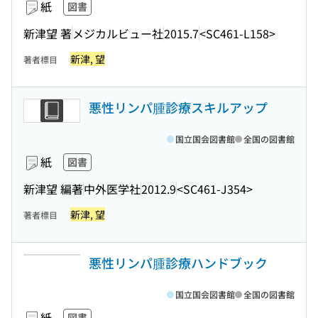
紙
図書
新津望 著
メジカルビュー社
2015.7
<SC461-L158>
新津, 望
著者標目
悪性リンパ腫診療スキルアップ
国立国会図書館
全国の図書館
紙
図書
新津望 編著
中外医学社
2012.9
<SC461-J354>
新津, 望
著者標目
悪性リンパ腫診療ハンドブック
国立国会図書館
全国の図書館
紙
図書