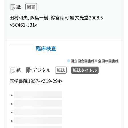
紙
図書
田村和夫, 鍋島一樹, 鈴宮淳司 編
文光堂
2008.5
<SC461-J31>
臨床検査
国立国会図書館
全国の図書館
紙
デジタル
雑誌
雑誌タイトル
医学書院
1957-
<Z19-294>
このタイトルの巻号