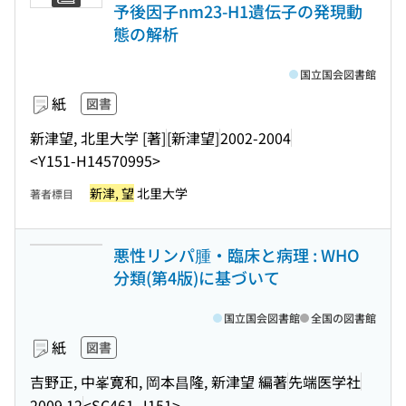
予後因子nm23-H1遺伝子の発現動
態の解析
国立国会図書館
紙
図書
新津望, 北里大学 [著]
[新津望]
2002-2004
<Y151-H14570995>
新津, 望
北里大学
著者標目
悪性リンパ腫・臨床と病理 : WHO
分類(第4版)に基づいて
国立国会図書館
全国の図書館
紙
図書
吉野正, 中峯寛和, 岡本昌隆, 新津望 編著
先端医学社
2009.12
<SC461-J151>