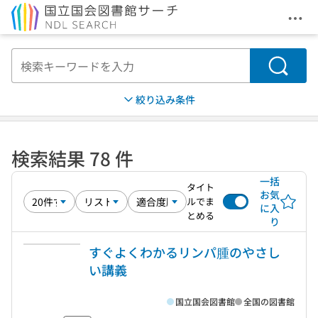
メニ
本文へ移動
検索
絞り込み条件
検索結果 78 件
一括
タイト
お気
ルでま
に入
とめる
り
すぐよくわかるリンパ腫のやさし
い講義
国立国会図書館
全国の図書館