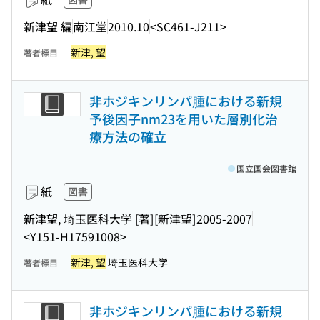
新津望 編
南江堂
2010.10
<SC461-J211>
新津, 望
著者標目
非ホジキンリンパ腫における新規
予後因子nm23を用いた層別化治
療方法の確立
国立国会図書館
紙
図書
新津望, 埼玉医科大学 [著]
[新津望]
2005-2007
<Y151-H17591008>
新津, 望
埼玉医科大学
著者標目
非ホジキンリンパ腫における新規