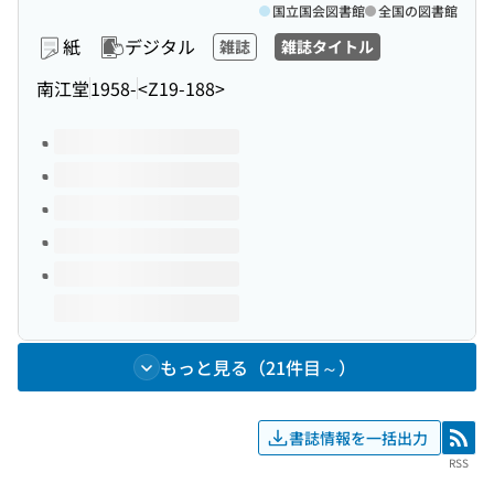
国立国会図書館
全国の図書館
紙
デジタル
雑誌
雑誌タイトル
南江堂
1958-
<Z19-188>
このタイトルの巻号
もっと見る（21件目～）
書誌情報を一括出力
RSS
RSS