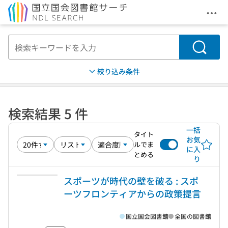
メニ
本文へ移動
検索
絞り込み条件
検索結果 5 件
一括
タイト
お気
ルでま
に入
とめる
り
スポーツが時代の壁を破る : スポ
ーツフロンティアからの政策提言
国立国会図書館
全国の図書館