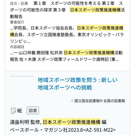
第１章 スポーツの可能性を考える 第２章 ス
目次・記事
ポーツの可能性の探求 第３章
日本スポーツ政策推進機構
活
動報告
著者紹介
...学院長、日本スポーツ協会会長、
日本スポーツ政策推進機
構
会長、スポーツ立国推進塾塾長。東京オリンピック・パラ
リンピッ...
内容細目
...一 山口祥義 勝田隆 松井崇
日本スポーツ政策推進機構
活動
報告 佐々木康 スポーツ政策フィールドワーク歳時記 (事...
地域スポーツ政策を問う : 新しい
地域スポーツへの挑戦
国立国会図書館
全国の図書館
紙
図書
遠藤利明 監修,
日本スポーツ政策推進機構
編
ベースボール・マガジン社
2023.8
<AZ-591-M22>