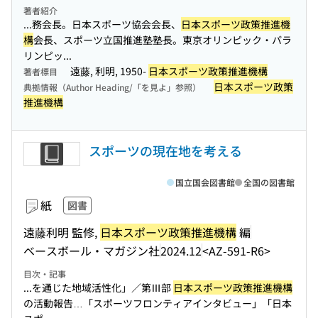
著者紹介
...務会長。日本スポーツ協会会長、
日本スポーツ政策推進機
構
会長、スポーツ立国推進塾塾長。東京オリンピック・パラ
リンピッ...
遠藤, 利明, 1950-
日本スポーツ政策推進機構
著者標目
日本スポーツ政策
典拠情報（Author Heading/「を見よ」参照）
推進機構
スポーツの現在地を考える
国立国会図書館
全国の図書館
紙
図書
遠藤利明 監修,
日本スポーツ政策推進機構
編
ベースボール・マガジン社
2024.12
<AZ-591-R6>
目次・記事
...を通じた地域活性化」／第Ⅲ部
日本スポーツ政策推進機構
の活動報告…「スポーツフロンティアインタビュー」「日本