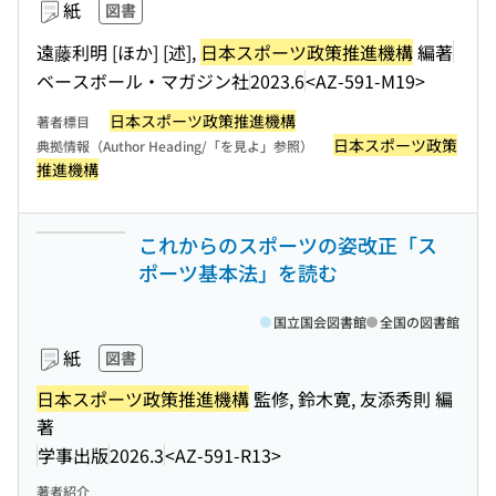
紙
図書
遠藤利明 [ほか] [述],
日本スポーツ政策推進機構
編著
ベースボール・マガジン社
2023.6
<AZ-591-M19>
日本スポーツ政策推進機構
著者標目
日本スポーツ政策
典拠情報（Author Heading/「を見よ」参照）
推進機構
これからのスポーツの姿改正「ス
ポーツ基本法」を読む
国立国会図書館
全国の図書館
紙
図書
日本スポーツ政策推進機構
監修, 鈴木寛, 友添秀則 編
著
学事出版
2026.3
<AZ-591-R13>
著者紹介