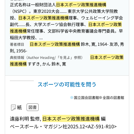
正式名称は一般財団法人
日本スポーツ政策推進機構
（NSPC）。東京2020大会...
... 東京大学公共政策大学院教
授、
日本スポーツ政策推進機構
理事、ウェルビーイング学会
副代...
...長、大学スポーツ協会執行理事、
日本スポーツ政策
推進機構
常任理事、文部科学省中央教育審議会専門委員。早
稲田大学教授、...
日本スポーツ政策推進機構
鈴木, 寛, 1964- 友添, 秀
著者標目
則, 1956-
日本スポーツ政策
典拠情報（Author Heading/「を見よ」参照）
推進機構
すずき, かん 鈴木, 寛
スポーツの可能性を問う
国立国会図書館
全国の図書館
紙
図書
遠藤利明 監修,
日本スポーツ政策推進機構
編
ベースボール・マガジン社
2025.12
<AZ-591-R10>